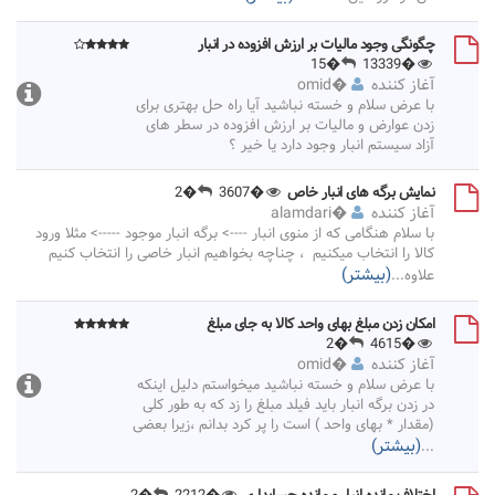
چگونگی وجود مالیات بر ارزش افزوده در انبار
�15
�13339
آغاز کننده
�
omid
با عرض سلام و خسته نباشید آیا راه حل بهتری برای
زدن عوارض و مالیات بر ارزش افزوده در سطر های
آزاد سیستم انبار وجود دارد یا خیر ؟
نمایش برگه های انبار خاص
�3607
�2
آغاز کننده
�
alamdari
با سلام هنگامی که از منوی انبار ----> برگه انبار موجود -----> مثلا ورود
کالا را انتخاب میکنیم ، چناچه بخواهیم انبار خاصی را انتخاب کنیم
(بیشتر)
علاوه
...
امکان زدن مبلغ بهای واحد کالا به جای مبلغ
�2
�4615
آغاز کننده
�
omid
با عرض سلام و خسته نباشید میخواستم دلیل اینکه
در زدن برگه انبار باید فیلد مبلغ را زد که به طور کلی
(مقدار * بهای واحد ) است را پر کرد بدانم ،زیرا بعضی
(بیشتر)
...