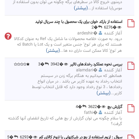
درمنوی خروج کالا در سطرهای برگه چگونه می توان بدون استفاده از
(بیشتر)
موس(با استفاده از
...
استفاده از بارکد خوان برای یک محصول با چند سریال تولید
�2
�6276
آغاز کننده
�
ardeshir
درود. به صورت خلاصه محصولات ما شامل یک Ref به عنوان کدکالا
هستند که برای هر 'نوع' جنس متغیر است و یک Lot یا Batch که
(بیشتر)
هر 'نوع' کالا ممکن است دارای ده ها
...
بررسی نحوه عملکرد رخدادهای تاثیر
�3942
�3
آغاز کننده
�
alamdari
همانطور که میدانیم به هنگام برگه زدن در سیستم
انتخاب رخداد به عهده کاربر می باشد . در میان انواع
رخدادها ، 3 نوع رخداد وجود دارد که قابل انتخاب توسط
(بیشتر)
کاربر
...
گزارش بچ
�3622
�4
آغاز کننده
�
fathi
با سلام چگونه می توان گزارش از بچ هایی که تاریخ انقضای آنها گذشته
گرفت؟
سوال : لزوم استفاده از بچ در شرکتهایی با تنوع کالای کم
�6293
�5