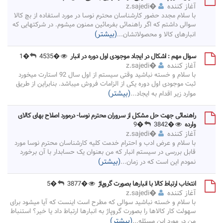
آغاز کننده
�
z.sajedi
با سلام مجدد حضور کارشناسان محترم نوسا در مورد استفاده از بچ کالا
سوالی داشتم که اگر راهنمائی بفرمائین ممنون میشوم. در شرکتهایی که
(بیشتر)
انبارهای کالا و محصولاتشان
...
سوال مهم : اشکال در ایجاد موجودی اول دوره در انبار
�4535
�1
آغاز کننده
�
z.sajedi
با سلام و خسته نباشید وقتی سیستم از اول سال 92 استارت میخورد
ثبت موجودی اول دوره یکی از الزامات فروش میباشد. بنابراین از طریق
(بیشتر)
موارد زیر اقدام به ایجاد
...
راهنمائی جهت حل مشکل از سروران محترم نوسا- درمورد اصلاح بهای کالای
وارده
�3842
�9
آغاز کننده
�
z.sajedi
با سلام و عرض ادب و احترام خدمت کلیه کارشناسان محترم نوسا مورد
قابل بررسی در سیستم انبار که من بعنوان یک حسابدار با آن برخورد
(بیشتر)
نمودم این است که در زمان
...
انتخاب ارتباط کالا با انبارها بصورت گروپاژ
�3877
�5
آغاز کننده
�
z.sajedi
با سلام و خسته نباشید سوالی که مطرح است اینست که آیا میشود برای
سهولت کار کالاها را بصورت گروپاژ به انبارها ارتباط داد یا خیر؟ استنباط
(بیشتر)
من در مورد این مسئله
...