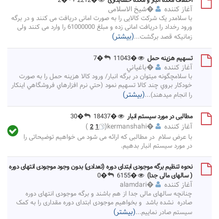
اختلاف مانده انبار و مانده حسابداری
�2212
�2
آغاز کننده
�
شیخ الاسلامی
با سلامدر یک شرکت کالایی را به صورت امانی دریافت می کنند و در برگه
ورود رخداد را دریافت امانی زده و مبلغ 61000000 را وارد می کنند ولی
(بیشتر)
زمانیکه قصد برگشت
...
تسهيم هزينه حمل
�11043
�7
آغاز کننده
�
باغياني
با سلامچگونه ميتوان در برگه انبار/ ورود كالا هزينه حمل را به صورت
خودكار بروي چند كالا تسهيم نمود (حتي نرم افزارهاي فروشگاهي اينكار
(بیشتر)
را انجام ميدهند)
...
مطالبی در مورد سیستم انبار
�18437
�30
آغاز کننده
�
kermanshahi
(
)
2
1
با عرض سلام در مطالبی که ارائه می شود می خواهیم توضیحاتی را
در مورد سیستم انبار بدهیم.
نحوه تنظیم برگه موجودی ابتدای دوره (تعدادی) بدون وجود موجودی انتهای دوره
( سالهای مالی جدا)
�6155
�0
آغاز کننده
�
alamdari
چنانچه سالهای مالی جدا از هم باشند و برگه موجودی انتهای دوره
صادره نشده باشد و بخواهیم موجودی ابتدای دوره مقداری را به کمک
(بیشتر)
سیستم صادر نماییم
...