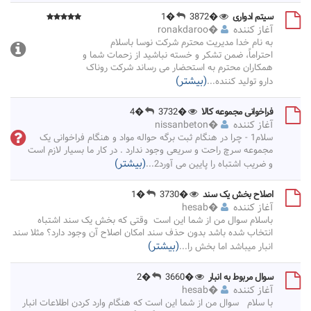
سیتم ادواری
�3872
�1
آغاز کننده
�
ronakdaroo
به نام خدا مدیریت محترم شرکت نوسا باسلام
احتراماً، ضمن تشکر و خسته نباشید از زحمات شما و
همکاران محترم به استحضار می رساند شرکت روناک
(بیشتر)
دارو تولید کننده
...
فراخوانی مجموعه کالا
�3732
�4
آغاز کننده
�
nissanbeton
سلام1 - چرا در هنگام ثبت برگه حواله مواد و هنگام فراخوانی یک
مجموعه سرچ راحت و سریعی وجود ندارد . در کار ما بسیار لازم است
(بیشتر)
و ضریب اشتباه را پایین می آورد2
...
اصلاح بخش یک سند
�3730
�1
آغاز کننده
�
hesab
باسلام سوال من از شما این است وقتی که بخش یک سند اشتباه
انتخاب شده باشد بدون حذف سند امکان اصلاح آن وجود دارد؟ مثلا سند
(بیشتر)
انبار میباشد اما بخش را
...
سوال مربوط به انبار
�3660
�2
آغاز کننده
�
hesab
با سلام سوال من از شما این است که هنگام وارد کردن اطلاعات انبار