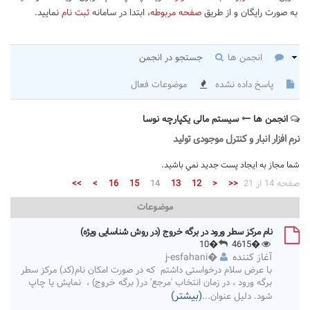
به صورت رایگان و از طریق
صفحه مربوطه
، ابتدا در سامانه
ثبت نام
نمایید.
انجمن ها
جستجو در انجمن
پاسخ داده نشده
موضوعات فعال
انجمن ها
سیستم مالی یکپارچه نوسا
نرم افزار انبار و کنترل موجودی تولید
شما مجاز به ايجاد پست جديد نمي باشيد.
صفحه 14 از 21
<<
<
12
13
14
15
16
>
>>
موضوعات
نام مرکز سطر ورود در برگه خروج (در روش شناسایی ویژه)
�10
�4615
آغاز کننده
�
j-esfahani
با عرض سلام درخواستی داشتم که در صورت امکان نام(کد) مرکز سطر
برگه ورود ، در زمان انتخاب 'مرجع' در( برگه خروج) ، نمایش یا چاپ
(بیشتر)
شود. دلیل عنوان
...