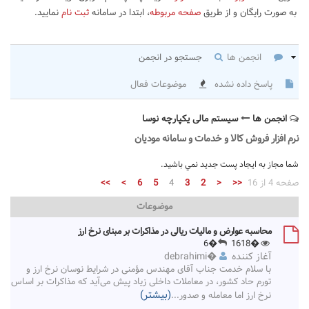
به صورت رایگان و از طریق
صفحه مربوطه
، ابتدا در سامانه
ثبت نام
نمایید.
انجمن ها
جستجو در انجمن
پاسخ داده نشده
موضوعات فعال
انجمن ها
سیستم مالی یکپارچه نوسا
نرم افزار فروش کالا و خدمات و سامانه مودیان
شما مجاز به ايجاد پست جديد نمي باشيد.
صفحه 4 از 16
<<
<
2
3
4
5
6
>
>>
موضوعات
محاسبه عوارض و مالیات ریالی در مذاکرات بر مبنای نرخ ارز
�6
�1618
آغاز کننده
�
debrahimi
با سلام خدمت جناب آقای مهندس مؤمنی در شرایط نوسان نرخ ارز و
تورم حاد کشور، در معاملات داخلی زیاد پیش می‌آید که مذاکرات بر اساس
(بیشتر)
نرخ ارز اما معامله و صدور
...