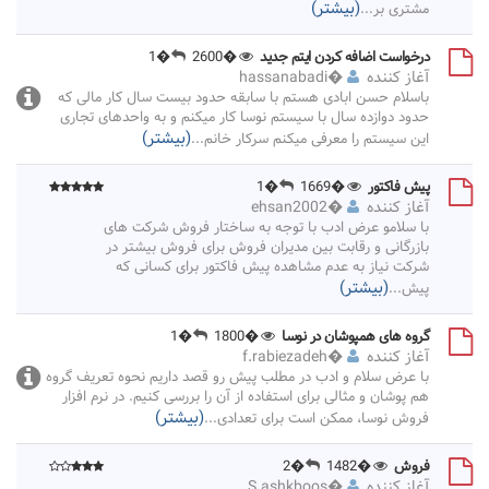
(بیشتر)
مشتری بر
...
درخواست اضافه کردن ایتم جدید
�2600
�1
آغاز کننده
�
hassanabadi
باسلام حسن ابادی هستم با سابقه حدود بیست سال کار مالی که
حدود دوازده سال با سیستم نوسا کار میکنم و به واحدهای تجاری
(بیشتر)
این سیستم را معرفی میکنم سرکار خانم
...
پیش فاکتور
�1669
�1
آغاز کننده
�
ehsan2002
با سلامو عرض ادب با توجه به ساختار فروش شرکت های
بازرگانی و رقابت بین مدیران فروش برای فروش بیشتر در
شرکت نیاز به عدم مشاهده پیش فاکتور برای کسانی که
(بیشتر)
پیش
...
گروه های همپوشان در نوسا
�1800
�1
آغاز کننده
�
f.rabiezadeh
با عرض سلام و ادب در مطلب پیش رو قصد داریم نحوه تعریف گروه
هم پوشان و مثالی برای استفاده از آن را بررسی کنیم. در نرم افزار
(بیشتر)
فروش نوسا، ممکن است برای تعدادی
...
فروش
�1482
�2
آغاز کننده
�
S.ashkboos