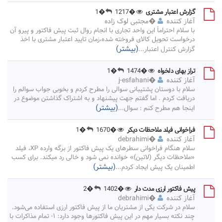
گزارش اعتبار مشتری
�1217
�1
آغاز کننده
�
مجتبی لوک زاده
با سلام احتراماً این واحد تجاری با انجام روال ثبت پیش فاکتور و پیرو آن
درخواست تحویل کالای فروخته شده،زمان تایید اعتبار مشتری با اخذ
(بیشتر)
گزارش کنترل اعتبار
...
تراز بهای دلخواه
�1474
�1
آغاز کننده
�
j-esfahani
سلام با دوستان پشتیبانی سوالی را مطرح کردم و بخوبی جواب سوالم را
دریافت کردم . اما گفتم جهت پیشنهاد و به اشتراک گذاشتن موضوع در
(بیشتر)
اینجا هم مطرح کنم : سوال
...
فراخوانی فیلد ملاحظات دیکر
�1670
�1
آغاز کننده
�
debrahimi
سلام هنگام فراخوانی سطرهای یک پیش فاکتور از برگه وارده XP، فیلد
«ملاحظات دیگر (لاتین)» خوانده نمی شود و خالی رد میکند. برای کسب
(بیشتر)
اطمینان یک پیش ایجاد کردم
...
پیش فاکتور ارزی مدت دار
�1402
�2
آغاز کننده
�
debrahimi
سلام در شرکت یکی از مشتریان ما از پیش فاکتور ارزی استفاده می‌شود.
چند نکته بسیار مهم در این پیش فاکتورها وجود دارد: ۱- تمام مذاکرات با