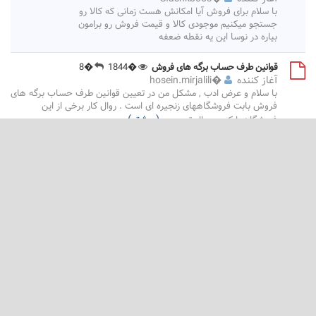
با سلام برای فروش آیا امکانش هست زمانی که کالا رو
جستجو میکنیم موجودی کالا و قیمت فروش رو برامون
بیاره در نوسا این یه نقطه ضعفه
قوانین طرف حساب برگه های فروش
�1844
�8
آغاز کننده
�
hosein.mirjalili
با سلام و عرض ادب , مشکل من در تعیین قوانین طرف حساب برگه های
فروش بابت فروشگاههای زنجیره ای است . روال کار برخی از این
(بیشتر)
فروشگاهها که در حال توسعه
...
امکانات جدید ارزی در نرم‌افزار فروش - نسخه 9.02
�2079
�1
آغاز کننده
�
روزبه
امکانات جدید ارزی در نرم‌افزار فروش مستند تکمیلی امکانات نسخه 9.02
سیاست کلی سیستم مالی نوسا XP در پردازش داده‌های ارزی حفظ
(بیشتر)
همزمان مبالغ
...
تایید سطرهای قرارداد پس از قرارداد الحاقیه
�1844
�7
آغاز کننده
�
j-esfahani
سلام آیا سناریو ثیت قرارداد الحاقی این طور باید باشد که: قرارداد مرجع
باید تمامی سطرهای آن تایید باشد سپس قرارداد الحاقی ثبت شود؟ چون
(بیشتر)
پس از ثبت قراداد
...