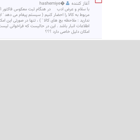
آغاز کننده
�
hashemiye
با سلام و عرض ادب در هنگام ثبت معکوس فاکتور اگر ک
(بیشتر)
مربوط به کالا را احضار کنیم
...
انواع تخفیفات و ثبت آنها در دفاتر
آغاز کننده
�
dadras
تخفیفات تجاری 2- تخفیفات توافقی 3- تخفیف به علت عیب یا عدم تطابق
امکان استفاده از تفصیلی کالا جهت درج در تفصیلی های حسا
آغاز کننده
�
Etemadi
در صورت امکان دوستان در مورد نبودن امکان استفاده 
الگوی عملیات مالی در انبار توضیح بفرمایند .
گزارش گیری از قوانین تغییر تعرفه
آغاز کننده
�
saffarzadeh
هستند.می خواهم گزارشی بگیرم که نشان دهد این قوان
چگونه میتوان درصد فروش محصولات را مشاهده نمود؟
آغاز کننده
�
saadat
شرکتی تولیدی با 10 محصول عمده موجود 