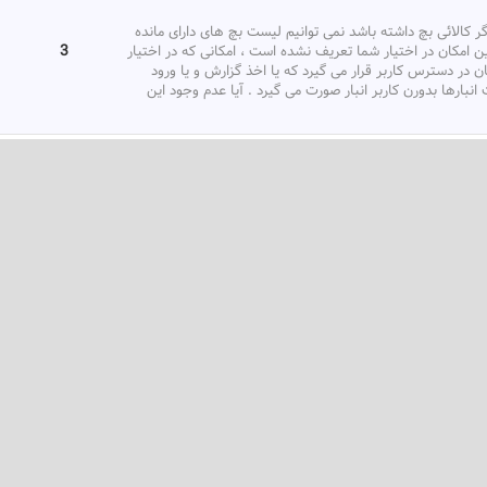
3
الائی بچ داشته باشد نمی توانیم لیست بچ های دارای مانده
13
در خصوص مبحث تخفیفات و انواع آن میتوان تخفیفات را به 4 دسته متفاوت تقسیم بندی کرد . 1-
(بیشتر)
...
ب در تعریف الگوی عملیات مالی انبار
2
از تفصیلی کالا جهت درج در تفصیلی های حساب در تعریف
3
1- من 2 قانون تغییر تعرفه تعریف کرده ام.1 هزینه نصب 2 هزینه راه اندازی ، که هردو قانون از نوع اضافه
(بیشتر)
ین
...
10
است. شرکت مذکور میخواهد میزان محصولات فروش