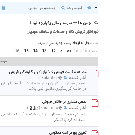
انجمن ها
جستجو در انجمن
انجمن ها
سیستم مالی یکپارچه نوسا
نرم افزار فروش کالا و خدمات و سامانه مودیان
شما مجاز به ايجاد پست جديد نمي باشيد.
صفحه 16 از 16
<<
<
12
13
14
15
16
موض
مشاهده قیمت فروش کالا برای کاربر گزارشگیر فروش
آغاز کننده
�
s.kalantari
باسلام بسیاری از کاربران نیاز به مشاهده قیمت فروش کا
در حالت گزارشگیری مقدور نمی باشد
بدهی مشتری در فاکتور فروش
آغاز کننده
�
khoshroo
(
)
2
1
با سلام خدمت دوستان سوالی داشتم و آن اینکه آیا می 
استفاده کرد با تشکر
تعیین بچ در ثبت معکوس