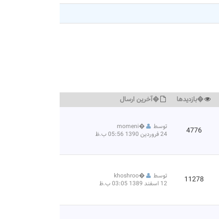
�بازديدها
�آخرين ارسال
توسط
�
momeni
4776
24 فروردین 1390 05:56 ب.ظ
توسط
�
khoshroo
11278
12 اسفند 1389 03:05 ب.ظ