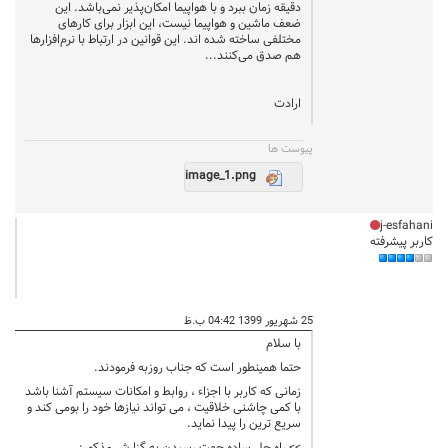
دقیقه زمان ببرد و با هواپیما امکان‌پذیر نمی‌باشد. این
ضعف ماشین و هواپیما نیست، این ابزار برای کارهای
مختلفی ساخته شده اند. این قوانین در ارتباط با نرم‌افزارها
هم صدق می‌کنند...
ارادت
پيوست ها
image_1.png
j-esfahani
کاربر پیشرفته
25 شهریور 1399 04:42 ب.ظ
با سلام
حتما همینطور است که جناب روزبه فرمودند.
زمانی که کاربر با اجزاء ، روابط و امکانات سیستم آشنا باشد
با کمی چاشنی خلاقیت ، می تواند نیازها خود را بومی کند و
سریع ترین را پیدا نماید.