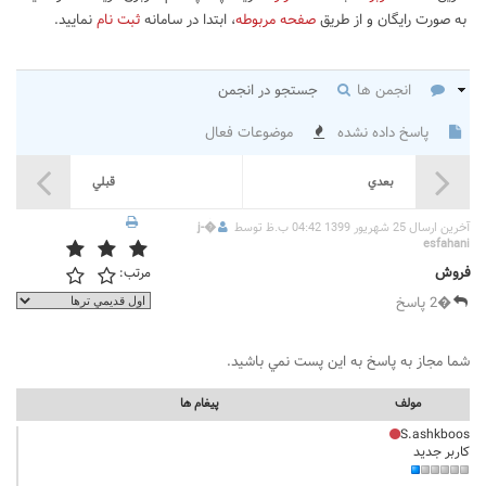
به صورت رایگان و از طریق
صفحه مربوطه
، ابتدا در سامانه
ثبت نام
نمایید.
انجمن ها
جستجو در انجمن
پاسخ داده نشده
موضوعات فعال
بعدي
قبلي
آخرين ارسال 25 شهریور 1399 04:42 ب.ظ توسط
�
j-
esfahani
فروش
مرتب:
�2 پاسخ
شما مجاز به پاسخ به اين پست نمي باشيد.
مولف
پيغام ها
S.ashkboos
کاربر جدید