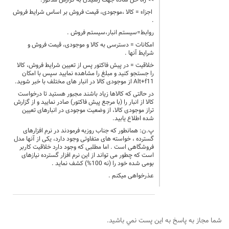
>> راه حل ساده جهت رسیدن به گزارش مذکور:
اجزاء = کالا ،موجودی، قیمت فروش بر اساس شرایط فروش
.
روابط=سیستم انبار،سیستم فروش .
امکانات = دسترسی به کالا و موجودی، قیمت فروش و
شرایط آنها .
خلاقیت = در پیش فاکتور پس از تعیین شرایط فروش، کالا
را جستجو کنید و مبلغ را مشاهده نمایید سپس با امکان
Alt+f11 از موجودی کالا در انبار های مختلف با خبر شوید.
در حالتی که کالاها زیاد باشند مجبور هستید تا درخواست
کالا از انبار را (با مرجع پیش فاکتور) صادر نمایید و از گزارش
تراز موجودی کالا، از وضعیت موجودی در انبارهای تعیین
شده اطلاع یابید.
پ.ن: همانطور که جناب روزبه فرمودند در نرم افزارهای
گسترده ، خواسته های متفاوتی وجود دارد، یکی از آنها مدل
فروشگاهی است . اما مطلبی که وجود دارد خلاقیت کاربر
است که چطور می تواند از این نرم افزار گسترده نیازهای
بومی شده خود را (نه 100%) کشف نماید .
عذرخواهی میکنم .
شما مجاز به پاسخ به اين پست نمي باشيد.