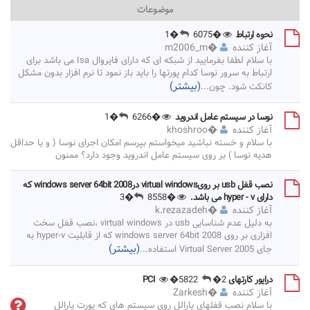
موضوعات
نحوه ارتباط
�6075
�1
آغاز کننده
�
m2006_m
با سلام لطفا بفرمایید از شبکه ای که دارای فایروال Isa می باشد برای
ارتباط به سرور نوسا کدام پورتها را باید باز نمود تا نرم افزار بدون مشکل
(بیشتر)
کانکت شود. چون
...
نوسا در سیستم عامل اندروید
�6266
�1
آغاز کننده
�
khoshroo
با سلام و خسته نباشید میخواستم بپرسم امکان اجرای نوسا ( و یا حداقل
هدیه نوسا ) بر روی سیستم عامل اندروید وجود دارد؟ ممنون
نصب قفل usb بر رویvirtual windows درwindows server 64bit 2008 که
دارای hyper - v می باشد.
�8558
�3
آغاز کننده
�
k.rezazadeh
به دلیل عدم شناسایی usb در virtual windows ،نصب قفل سخت
افزاری بر روی windows server 64bit 2008 که از قابلیت hyper-v به
(بیشتر)
جای Virtual Server 2005 استفاده
...
درایور کارتهای PCI
�2
�5822
آغاز کننده
�
Zarkesh
با سلام نصب قفلهای پارالل روی سیستم های که پورت پارالل