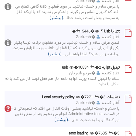
آغاز کننده
�
Zarkesh
با عرض سلام و خسته نباشید در مورد قفلهای usb گاهی اتفاق می
افتد که کاربران تماس می گیرند و اعلام می نمایند که با اینکه قفل
(بیشتر)
به سیستم وصل است برنامه خطا
...
Lpt یا Usb ؟
�5446
�1
آغاز کننده
�
Zarkesh
ضمن عرض سلام و خسته نباشید در مورد قفلهای برنامه نوسا یکبار
یکی از کاربران سوال کردند که آیا قفلهای Usb موجب افزایش سرعت
(بیشتر)
برنامه نیز می شود؟ لطفا راهنمایی
...
تبدیل lpt به usb
�2
�10834
آغاز کننده
�
مریم قنبریان
سلام با تبدیل کننده پورت lpt به usb باز هم قفل نوسا کار می کند یا نه
امکان را ندارد
تنظیمات Local security policy
�3
�7271
آغاز کننده
�
Zarkesh
با سلام و خسته نباشید بعضی اوقات اتفاق می افتد که تنظیماتی که
در قسمت Administrative tools انجام می دهیم بعد از مدتی تغییر
(بیشتر)
می کند!!! و بنا به صحبت های
...
error loading
�7685
�5