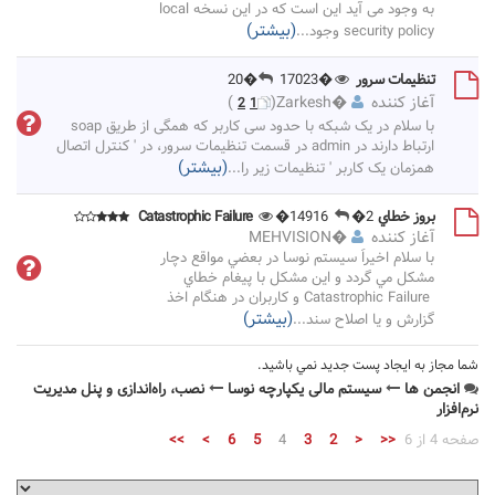
به وجود می آید این است که در این نسخه local
(بیشتر)
security policy وجود
...
تنظیمات سرور
�17023
�20
آغاز کننده
�
Zarkesh
(
)
2
1
با سلام در یک شبکه با حدود سی کاربر که همگی از طریق soap
ارتباط دارند در admin در قسمت تنظیمات سرور، در ' کنترل اتصال
(بیشتر)
همزمان یک کاربر ' تنظیمات زیر را
...
بروز خطاي Catastrophic Failure
�2
�14916
آغاز کننده
�
MEHVISION
با سلام اخيراً سيستم نوسا در بعضي مواقع دچار
مشكل مي گردد و اين مشكل با پيغام خطاي
Catastrophic Failure و كاربران در هنگام اخذ
(بیشتر)
گزارش و يا اصلاح سند
...
شما مجاز به ايجاد پست جديد نمي باشيد.
انجمن ها
سیستم مالی یکپارچه نوسا
نصب، راه‌اندازی و پنل مدیریت
نرم‌افزار
صفحه 4 از 6
<<
<
2
3
4
5
6
>
>>