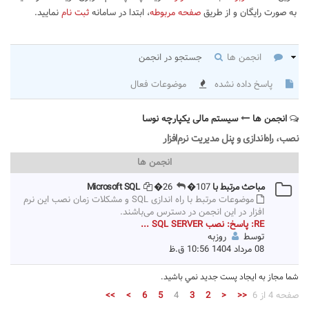
به صورت رایگان و از طریق
صفحه مربوطه
، ابتدا در سامانه
ثبت نام
نمایید.
انجمن ها
جستجو در انجمن
پاسخ داده نشده
موضوعات فعال
انجمن ها
سیستم مالی یکپارچه نوسا
نصب، راه‌اندازی و پنل مدیریت نرم‌افزار
انجمن ها
مباحث مرتبط با Microsoft SQL
�107
�26
موضوعات مرتبط با راه اندازی SQL و مشکلات زمان نصب این نرم
افزار در این انجمن در دسترس می‌باشند.
RE: پاسخ: نصب SQL SERVER ...
توسط
روزبه
08 مرداد 1404 10:56 ق.ظ
شما مجاز به ايجاد پست جديد نمي باشيد.
صفحه 4 از 6
<<
<
2
3
4
5
6
>
>>