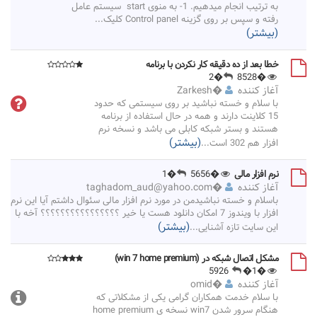
به ترتیب انجام میدهیم. 1- به منوی start سیستم عامل
رفته و سپس بر روی گزینه Control panel کلیک
...
(بیشتر)
خطا بعد از ده دقیقه کار نکردن با برنامه
�2
�8528
آغاز کننده
�
Zarkesh
با سلام و خسته نباشید بر روی سیستمی که حدود
15 کلاینت دارند و همه در حال استفاده از برنامه
هستند و بستر شبکه کابلی می باشد و نسخه نرم
(بیشتر)
افزار هم 302 است
...
نرم افزار مالی
�5656
�1
آغاز کننده
�
taghadom_aud@yahoo.com
باسلام و خسته نباشیدمن در مورد نرم افزار مالی سئوال داشتم آیا این نرم
افزار با ویندوز 7 امکان دانلود هست یا خیر ؟؟؟؟؟؟؟؟؟؟؟؟؟؟؟؟ آخه با
(بیشتر)
این سایت تازه آشنایی
...
مشکل اتصال شبکه در (win 7 home premium)
�1
�5926
آغاز کننده
�
omid
با سلام خدمت همکاران گرامی یکی از مشکلاتی که
هنگام سرور شدن win7 نسخه ی home premium