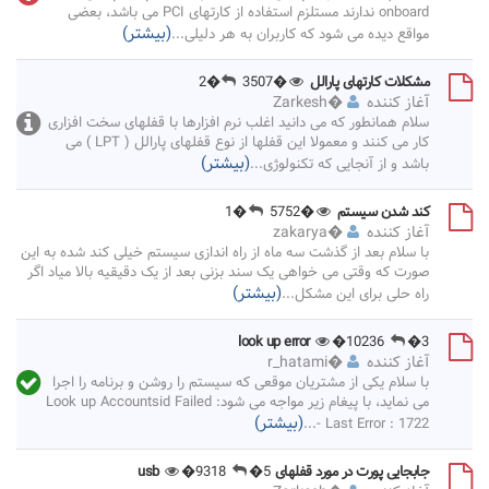
onboard ندارند مستلزم استفاده از کارتهای PCI می باشد، بعضی
(بیشتر)
مواقع دیده می شود که کاربران به هر دلیلی
...
مشکلات کارتهای پارالل
�3507
�2
آغاز کننده
�
Zarkesh
سلام همانطور که می دانید اغلب نرم افزارها با قفلهای سخت افزاری
کار می کنند و معمولا این قفلها از نوع قفلهای پارالل ( LPT ) می
(بیشتر)
باشد و از آنجایی که تکنولوژی
...
کند شدن سیستم
�5752
�1
آغاز کننده
�
zakarya
با سلام بعد از گذشت سه ماه از راه اندازی سیستم خیلی کند شده به این
صورت که وقتی می خواهی یک سند بزنی بعد از یک دقیقیه بالا میاد اگر
(بیشتر)
راه حلی برای این مشکل
...
look up error
�10236
�3
آغاز کننده
�
r_hatami
با سلام یکی از مشتریان موقعی که سیستم را روشن و برنامه را اجرا
می نماید، با پیغام زیر مواجه می شود: Look up Accountsid Failed
(بیشتر)
...
- Last Error : 1722
جابجایی پورت در مورد قفلهای usb
�5
�9318