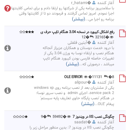
آغاز کننده
�
r_hatami
با سلامدیروز برنامه یکی از شرکتها رو ارتقا دادم و برای تمامی کلاینتها
اجرا نمودم. امروز تماس گرفتند و فرمودند دو تا از کلاینتها وقتی
(بیشتر)
برنامه رو اجرا می
...
رفع اشکال کیبورد در نسخه 3.04 هنگام تایپ حرف ی
�12
�32165
آغاز کننده
�
آبتین فلفلی
با درود خدمت دوستان و همکاران عزیزاز آنجاکه
هنگام نصب و ارتقاء نوسا به ورژن 3.04 یکی از
تغییرات حاصله فارسی بودن کیبورد هنگام تایپ
(بیشتر)
میباشد ، درصورتی که
...
OLE ERROR
�11131
�8
آغاز کننده
�
alipour
یکی از مشتریان بعد از نصب برنامه روی windows xp
service pack 2، اجرای admin و نصب سرور نوسا؛
در هنگام 'نصب پایگاه حاوی تعاریف پایه سیستم'
(بیشتر)
پیغام 'OLE
...
چگونگی نصب IIS در ویندوز 7
�59492
�9
آغاز کننده
�
saadat
چگونگی نصب IIS در ویندوز 7: بدین منظور مراحل زیر را