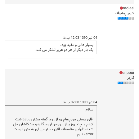
molaei
کاربر پیشرفته
04 تیر 1390 12:03 ب.ظ
بسیار عالی و مفید بود.
یک بار دیگر از هر دو عزیز تشکر می کنم.
alipour
کاربر
04 تیر 1390 02:00 ب.ظ
سلام
اقای مومنی من پیغام رو از روی گفته مشتری یادداشت
کردم و چند روزی از این جریان میگذره و مشکلشان حل
شده بنابراین متاسفانه الان دسترسی ای به متن درست
error ندارم.