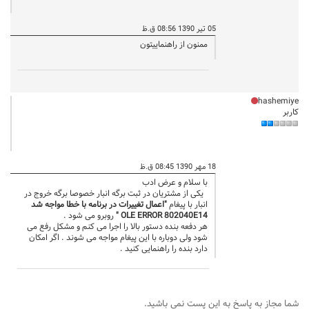
05 تیر 1390 08:56 ق.ظ
ممنون از راهنماییتون
hashemiye
کاربر
18 مهر 1390 08:45 ق.ظ
با سلام و عرض ادب
یکی از مشتریان در ثبت برگه انبار خصوصا برگه خروج در
انبار با پیغام
"اعمال تغییرات در برنامه با خطا مواجه شد
OLE ERROR 802040E14 "
روبرو می شود .
هر دفعه بنده دستور بالا را اجرا می کنم و مشکل رفع می
شود ولی دوباره با این پیغام مواجه می شوند . اگر امکان
دارد بنده را راهنمایی کنید .
شما مجاز به پاسخ به اين پست نمي باشيد.