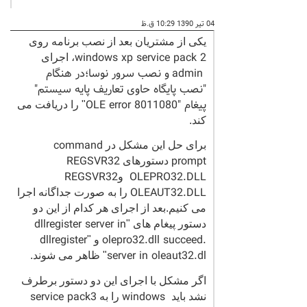
04 تیر 1390 10:29 ق.ظ
یکی از مشتریان بعد از نصب برنامه روی
windows xp service pack 2
، اجرای
admin
و نصب سرور نوسا؛در هنگام
"نصب پایگاه حاوی تعاریف پایه سیستم"
پیغام "
OLE error 8011080
" را دریافت می
کند.
command
برای حل این مشکل در
REGSVR32
prompt
دستورهای
REGSVR32
OLEPRO32.DLL
و
OLEAUT32.DLL
را به صورت جداگانه اجرا
می کنیم.بعد از اجرای هر کدام از این دو
dllregister server in
دستور پیغام های "
dllregister
olepro32.dll succeed.
و "
server in oleaut32.dl
" ظاهر می شوند.
اگر مشکل با اجرای این دو دستور برطرف
service pack3
windows
نشد باید
را به