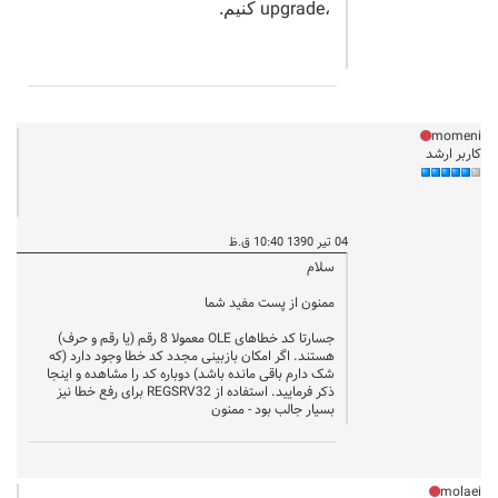
upgrade
،
کنیم.
momeni
کاربر ارشد
04 تیر 1390 10:40 ق.ظ
سلام
ممنون از پست مفید شما
جسارتا کد خطاهای OLE معمولا 8 رقم (یا رقم و حرف)
هستند. اگر امکان بازبینی مجدد کد خطا وجود دارد (که
شک دارم باقی مانده باشد) دوباره کد را مشاهده و اینجا
ذکر فرمایید. استفاده از REGSRV32 برای رفع خطا نیز
بسیار جالب بود - ممنون
molaei