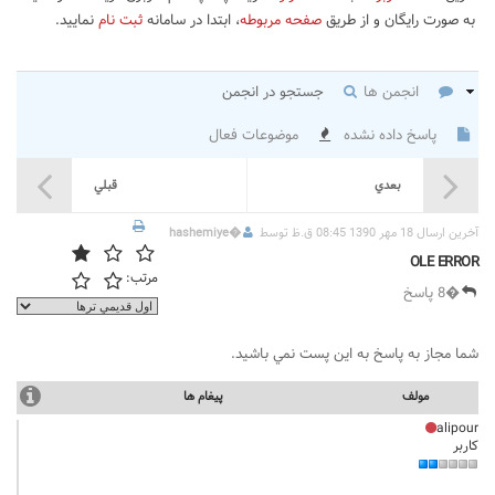
به صورت رایگان و از طریق
صفحه مربوطه
، ابتدا در سامانه
ثبت نام
نمایید.
انجمن ها
جستجو در انجمن
پاسخ داده نشده
موضوعات فعال
بعدي
قبلي
آخرين ارسال 18 مهر 1390 08:45 ق.ظ توسط
�
hashemiye
OLE ERROR
مرتب:
�8 پاسخ
شما مجاز به پاسخ به اين پست نمي باشيد.
مولف
پيغام ها
alipour
کاربر