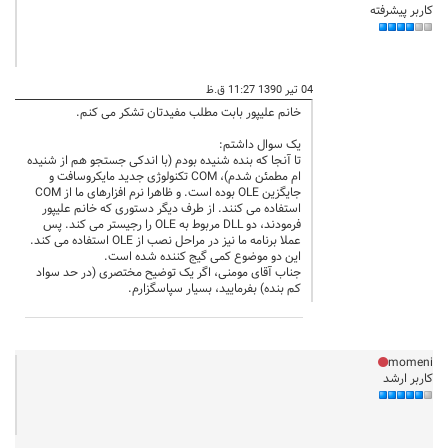
کاربر پیشرفته
04 تیر 1390 11:27 ق.ظ
خانم علیپور بابت مطلب مفیدتان تشکر می کنم.
یک سوال داشتم:
تا آنجا که بنده شنیده بودم (با اندکی جستجو هم از شنیده
ام مطمئن شدم)، COM تکنولوژی جدید مایکروسافت و
جایگزین OLE بوده است. و ظاهرا نرم افزارهای ما از COM
استفاده می کنند. از طرف دیگر دستوری که خانم علیپور
فرمودند، دو DLL مربوط به OLE را رجیستر می کند. پس
عملا برنامه ما نیز در مراحل نصب از OLE استفاده می کند.
این دو موضوع کمی گیج کننده شده است.
جناب آقای مومنی، اگر یک توضیح مختصری (در حد سواد
کم بنده) بفرمایید، بسیار سپاسگزارم.
momeni
کاربر ارشد