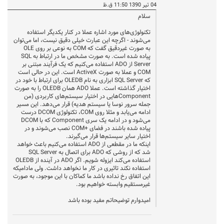
04 تیر 1390 11:50 ق.ظ
سلام
تکنولوژی‌های مورد اشاره عملا در کنار یکدیگر استفاده
می‌شوند - اگرچه این عبارت خیلی دقیق نیست، اما می‌توان
به صورت غیردقیق گفت که COM به نوعی بر روی OLE
پیاده شده است. به صورت مشخص ما در ارتباط به SQL
Server از ADO استفاده می‌کنیم که یک فرآیند مبتنی بر
COM و عملا به صورت ActiveX است. این در حالی است
که SQL Server ابزاری به نام OLEDB برای ارتباط با خود در
اختیار گذاشته است. عملا ADO همان OLEDB را به صورت
Componentهایی در اختیار سیستم‌های کاربردی (من
جمله سرور نوسا یا سیستم هدیه) قرار می‌دهد. این مسیر
ادامه می‌یابد و مثلا روی COM، تکنولوژی DCOM درست
می‌شود و در ادامه یک سری Component که با DCOM
پیاده شده باشند در فضای COM+‎ نصب می‌شوند و در
اختیار سایر سیستم‌ها قرار می‌گیرند.
اینکه ما در مقطعی از ADO استفاده می‌کنیم باعث خواهد
شد که از روشی که ADO برای اتصال به SQL Server
استفاده می‌کند ایزوله شویم. اگر ADO در آینده از OLEDB
استفاده نکند تاثیری در کار ما نخواهد داشت. ولی مادامیکه
این اتفاق رخ نداده باشد ما کماکان با این موجود، به صورت
غیرمستقیم وابسته خواهیم بود.
امیدوارم توضیحاتم مفید بوده باشد