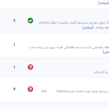
(بیشتر)
2
سلام.زمانی که در قسمت سیسیتم روی گزینه(نصب پایگاه جاوی تعاریف سیستم) کلیک میکنم با خطای:cannot
(بیشتر)
اجه
...
1
لطفا راهنمایی کنید سیستم اطلاعاتی هدیه بروی این رایانه نصب
تر)
1
و لازم دارم
9
وقتی می خواهم سندی را اصلاح کنم یا هر کار دیگری با سیستم هدیه نوسا داشته باشم Eror External