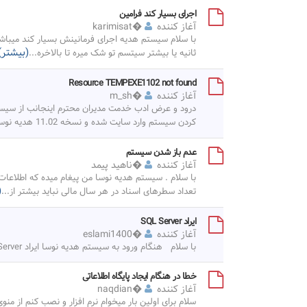
اجرای بسیار کند فرامین
آغاز کننده
�
karimisat
(بیشتر)
ثانیه یا بیشتر سیتسم تو شک میره تا بالاخره
...
Resource TEMPEXE1102 not found
آغاز کننده
�
m_sh
درود و عرض ادب خدمت مدیران محترم اینجانب از سیست
کردن سیستم وارد سایت شده و نسخه 11.02 هدیه نوسا (رایگان)
عدم باز شدن سیستم
آغاز کننده
�
ناهید پیمد
(
تعداد سطرهای اسناد در هر سال مالی نباید بیشتر از
...
ایراد SQL Server
آغاز کننده
�
eslami1400
با سلام هنگام ورود به سیستم هدیه نوسا ایراد MS SQL Server می گیرد. لطفا راهنمایی نمایید. با تشکر
خطا در هنگام ایجاد پایگاه اطلاعاتی
آغاز کننده
�
naqdian
سلام برای اولین بار میخوام نرم افزار و نصب کنم از م