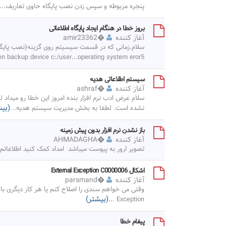
پنجره مربوطه و سپس زدن نصب پایگاه حاوی تعاریف
...
بروز خطا در هنگام ایجاد پایگاه اطلاعاتی
آغاز کننده
�
amir23362
open backup device c:/user...operating system eror5 مو
سیستم اطلاعاتی هدیه
آغاز کننده
�
ashraf
سلام عرض ادب نرم افزار بنده امروز این خطا رو میداد 
(بیش
نشده است. لطفا به بخش مدیریت سیستم هدیه
...
باز نشدن نرم افزار بدون پیش زمینه
آغاز کننده
�
AHMADAGHA
تصویر ارور به پیوست میباشد امداد کمک کنید اطلاعاتم ر
اشکال External Exception C0000006
آغاز کننده
�
parsmand
(بیشتر)
...
Exception
پیغام خطا