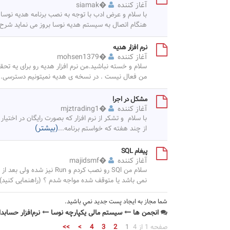
آغاز کننده
�
siamak
با سلام و عرض ادب با توجه به نصب برنامه هدیه نوسا
هنگام اتصال به سیستم هدیه نوسا بروز می نماید شرح
نرم افزار هدیه
آغاز کننده
�
mohsen1379
سلام و خسته نباشید.من نرم افزار هدیه رو برای یه تحق
من فعال نیست . در نسخه ی هدیه نمیتونیم دسترسی
..
مشكل در اجرا
آغاز کننده
�
mjztrading1
با سلام و تشكر از نرم افزار كه بصورت رايگان در اختيار
(بیشتر)
از چند هفته كه خواستم برنامه
...
پیغام SQL
آغاز کننده
�
majidsmf
نمی باشد یا متوقف شده مواجه شدم ؟ (راهنمایی کنید) 
شما مجاز به ايجاد پست جديد نمي باشيد.
انجمن ها
سیستم مالی یکپارچه نوسا
نرم‌افزار حسابد
صفحه 1 از 4
1
2
3
4
>
>>