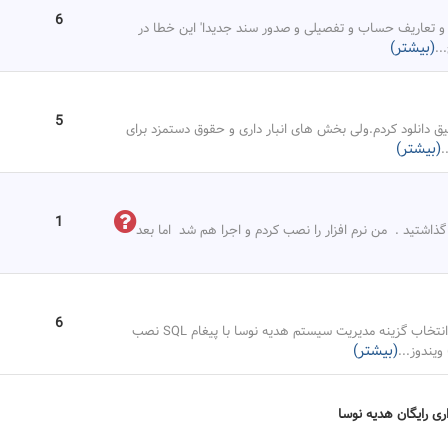
6
 و تعاریف حساب و تفصیلی و صدور سند جدیدا' این خطا در
(بیشتر)
...
5
یق دانلود کردم.ولی بخش های انبار داری و حقوق دستمزد برای
(بیشتر)
.
1
 گذاشتيد . من نرم افزار را نصب كردم و اجرا هم شد اما بعد
6
سلام من SQl رو نصب کردم و Run نیز شده ولی بعد از انتخاب گزینه مدیریت سیستم هدیه نوسا با پیغام SQL نصب
(بیشتر)
ویندوز
...
اری رایگان هدیه نوسا