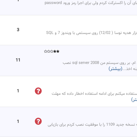
1
سلام من فایل هدیه را دانلود کردم و توسط winrar فایلهای آن را اکسترکت کردم ولی برای اجرا رمز ورود password
3
با سلام وقت بخیر آیا امکانش هست نسخه جدید نرم افزار هدیه نوسا ( 12/02) روی سیستمی با ویندوز 7 و SQL
11
با سلام من نرم افزار هدیه نوسا را به تازگی دریافت کرده ام. بر روی سیستم من sql server 2008 نصب
(بیشتر)
نه اخذ
...
1
اده میکنم برای ادامه استفاده اخطار داده که مهلت
ر)
1
من قبلا نسخه 802 داشتم و از آن بک آپ گرفتم الان که نسخه جدید 1109 را با موفقیت نصب کردم برای بازیابی