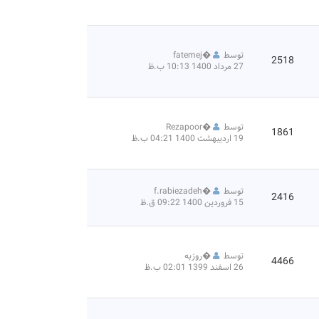
توسط
�
fatemej
2518
27 مرداد 1400 10:13 ب.ظ
توسط
�
Rezapoor
1861
19 اردیبهشت 1400 04:21 ب.ظ
توسط
�
f.rabiezadeh
2416
15 فروردین 1400 09:22 ق.ظ
توسط
�
روزبه
4466
26 اسفند 1399 02:01 ب.ظ