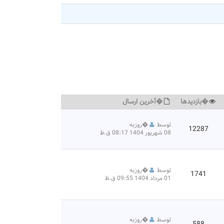
�بازديدها
�آخرين ارسال
توسط
�
روزبه
12287
08 شهریور 1404 08:17 ق.ظ
توسط
�
روزبه
1741
01 مرداد 1404 09:55 ق.ظ
توسط
�
روزبه