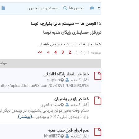
انجمن ها
جستجو در انجمن
انجمن ها
سیستم مالی یکپارچه نوسا
نرم‌افزار حسابداری رایگان هدیه نوسا
شما مجاز به ايجاد پست جديد نمي باشيد.
صفحه 1 از 4
1
2
3
4
>
>>
موض
خطا حین ایجاد پایگاه اطلاعاتی
آغاز کننده
�
saplas
&91;URL=http://upload.tehran98.com/&93;&91;/URL&93;
خطا در بازیابی پشتیبان
آغاز کننده
�
مینا طاهری
(بیشتر)
و sql ویندوز قبلی 2017 و ویندوز
...
عدم اجرای فایل نصب هدیه
آغاز کننده
�
khalili37