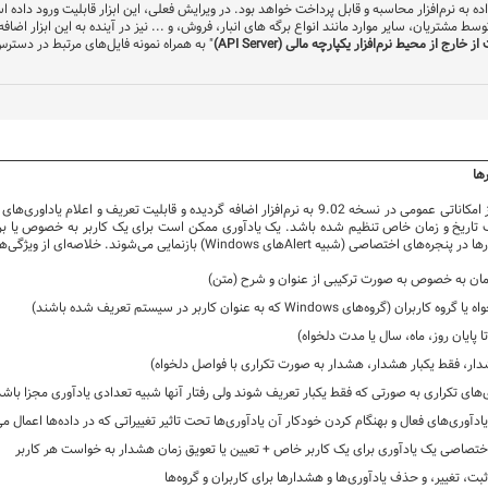
 به نرم‌افزار محاسبه و قابل پرداخت خواهد بود. در ویرایش فعلی، این ابزار قابلیت ورود داده ا
وسط مشتریان، سایر موارد مانند انواع برگه های انبار، فروش، و ... نیز در آینده به این ابزار اض
 خارج از محیط نرم‌افزار یکپارچه مالی (
API Server
)
" به همراه نمونه فایل‌های مرتبط در دستر
ها
این مکانیزم جدید به عنوان مجموعه ای از امکاناتی عمومی در نسخه 9.02 به نرم‌افزار اضافه گردیده
 تاریخ و زمان خاص تنظیم شده باشد. یک یادآوری ممکن است برای یک کاربر به خصوص یا بر
رها در پنجره‌های اختصاصی (شبیه
Alert
های
Windows
) بازنمایی می‌شوند. خلاصه‌ای از ویژگی‌ها
زمان به خصوص به صورت ترکیبی از عنوان و شرح (متن)
ه یا گروه کاربران (گروه‌های
Windows
که به عنوان کاربر در سیستم تعریف شده باشند)
ا پایان روز، ماه، سال یا مدت دلخواه)
ار، فقط یکبار هشدار، هشدار به صورت تکراری با فواصل دلخواه)
های تکراری به صورتی که فقط یکبار تعریف شوند ولی رفتار آنها شبیه تعدادی یادآوری مجزا باشد
یادآوری‌های فعال و بهنگام کردن خودکار آن یادآوری‌ها تحت تاثیر تغییراتی که در داده‌ها اعمال م
اختصاصی یک یادآوری برای یک کاربر خاص + تعیین یا تعویق زمان هشدار به خواست هر کاربر
، تغییر، و حذف یادآوری‌ها و هشدار‌ها برای کاربران و گروه‌ها