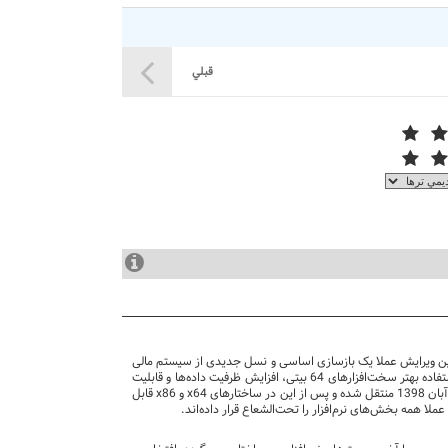
قبلي
ین ویرایش عملا یک بازسازی اساسی و نسل جدیدی از سیستم مالی
محسوب می‌گردد. بنا به گستردگی زیرساخت نرم‌افزار مالی یکپارچه نوسا و نیاز به عبور از مرز 2 میلیون خط کد تولیدی، همچنین جهت استفاده بهتر سخت‌افزارهای 64 بیتی، افزایش ظرفیت داده‌ها و قابلیت
ارائه دریایی از قابلیت‌های جدید، کلیه ساختار، کتابخانه‌ها، اشیا و زبان نرم‌افزار به نسخه Rad Studio Delphi XE 10.3 Rio ارائه شده در آبان 1398 منتقل شده و پس از این در ساختار‌های x64 و x86 قابل
 همه‌ بخش‌های نرم‌افزار را تحت‌الشعاع قرار داده‌اند.