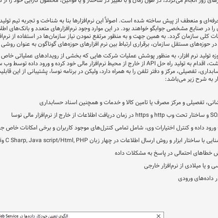
ز‌های روز انجام می‌گردد، در طول زمان و با تغییر در ساختار و یا قوانین، محصول کارایی خود را ا
ی حرفه‌ای و منعطف از پیش ساخته شده است. اصولاً این نرم‌افزارها بنا به شناخت و تجربه تیم تو
 در صنایع مشخصی جوابگو خواهند بود. در این موارد وجود نرم‌افزارهای متعدد و بانک‌های اطلاع
ت کلی سازمان گردد. به همین جهت و به منظور مرتفع نمودن نیاز سازمان‌ها در استفاده از نرم‌اف
 در حوزه‌های مستقل سازمان، برقراری ارتباط بین نرم افزارهای حوزه‌های گوناگون به عنوان روشی 
 تولید نرم افزار، به منظور پوشش عملیات شرکت هایی که بخشی از رویدادهای عملیاتی خاص آن‌ها 
شت، اقدام به تولید راه حل
API
از خارج از محیط نرم‌افزار مالی خود کرده و ورود داده توسط وب
بداری، تفصیلی، مرکز و دفتر تلفن را به همراه دارد، ولیکن در برنامه نوسا، پشتیبانی از این قابل
ر به شرح زیر می‌باشد
:
انی، تفصیلی و مرکز مصرف یا تامین کالا و خدمات و همچنین اسناد حسابداری
SO
و ساختار تحت وب
http
و
https
در زمان دریافت اطلاعات از خارج از نرم‌افزار مالی نوسا
 ورود داده و کنترل اختیارات وی، شامل تمامی کنترل‌های موجود کاربران و برخی امکانات خاص ج
یی با ساختار ابزار و روش ارسال اطلاعات در چهار زبان
C Sharp, Java script/Html, PHP
و
i
ارش خطاهای احتمالی در پاسخ به مشکلات داده
 و یا میلادی از نرم‌افزار خارجی
 داده‌های ورودی