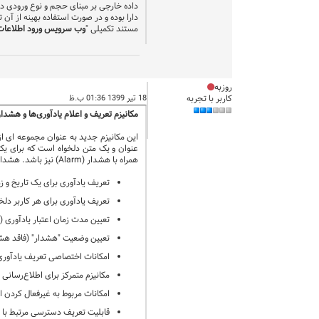
داده خارجی بر مبنای حجم و نوع ورودی داده
دارا بوده و در صورت استفاده بهینه از آن ت
مستند تکمیلی "
وب سرویس ورود اطلاعات از
روزبه
کاربر با تجربه
18 تیر 1399 01:36 ب.ظ
مکانیزم تعریف و اعلام یادآوری‌ها و هشدار
عنوان و یک متن دلخواه است که برای یک
همراه با هشدار (
Alarm
) نیز باشد. هشدا
تعریف یادآوری برای یک تاریخ و 
تعریف یادآوری برای هر کاربر دلخوا
تعیین مدت زمان اعتبار یادآوری (ت
تعیین وضعیت "هشدار" (فاقد هشد
امکانات اختصاصی تعریف یادآوری‌
مکانیزم متمرکز برای اطلاع‌رسانی 
امکانات مربوط به غیرفعال کردن 
قابلیت تعریف دسترسی مرتبط با ثبت