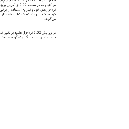
شایان ذکر است که در هر نسخه از نر‌م‌افزا
می‌کنیم که در نسخه 9.02 از آخرین بروز‌رسانی‌های ویندوز سرور 2019، ویندوز 10، و
نرم‌افزارهای خود و نیاز به استفاده از برخ
خواهد شد. هرچند نسخه 9.02 همچنان از SQL 2000 به بالا و ویندوز
می‌گردند.
در ویرایش 9.02 نرم‌افزار علاوه بر تغییر نسل نرم‌افزار و افزایش ابزار قابل خرید ورود اطلاعات از خارج از محیط نرم‌افزار مالی یکپارچه نوسا (
جدید یا بروز شده دیگر ارائه گردیده است.