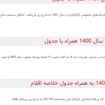
 با جدول
 (لینک) متن بخشنامه 251193 به شرح زیر می‌باشد:&nb...