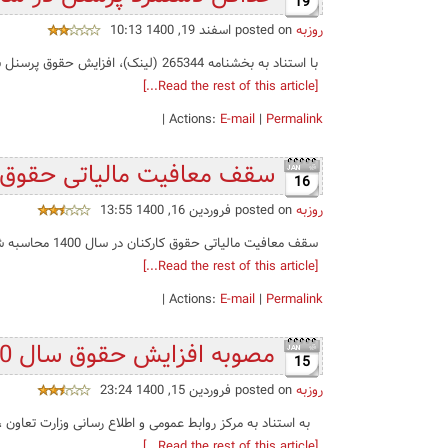
19
روزبه
posted on اسفند 19, 1400 10:13
با استناد به بخشنامه 265344 (لینک)، افزایش حقوق پرسنل شرکت‌های خصوصی (کارگران) در سال 1401 به شرح زیر می‌باشد: حداقل دستمزد سال ...
[Read the rest of this article...]
|
Actions:
E-mail
|
Permalink
سقف معافیت مالیاتی حقوق سال 1400 همراه
16
روزبه
posted on فروردین 16, 1400 13:55
سقف معافیت مالیاتی حقوق کارکنان در سال 1400 محاسبه شده بر اساس مقررات جزء 4 بند الف تبصره ۱۲ لایحه بودجه مصوب سال 1400و تایید شده توسط بخ...
[Read the rest of this article...]
|
Actions:
E-mail
|
Permalink
مصوبه افزایش حقوق سال 1400 به همراه جدول خلاصه اقلام
15
روزبه
posted on فروردین 15, 1400 23:24
به استناد به مرکز روابط عمومی و اطلاع رسانی وزارت تعاون ، کار و رفاه اجتماعی
[Read the rest of this article...]