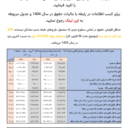
را تایید فرمایید.
برای کسب اطلاعات در رابطه با مالیات حقوق در سال 1404 و جدول مربوطه
به
این لینک
رجوع نمایید.
حداقل افزایش حقوق در تمامی سطوح مزدی که مشمول طرح‌های طبقه بندی مشاغل نیستند،
%32
مزد ثابت یا مزد مبنا
(موضوع ماده 36 قانون کار)
به اضافه روزانه 310،535 ریال
به نسبت آخرین مزد
در سال 1403 می‌باشد.