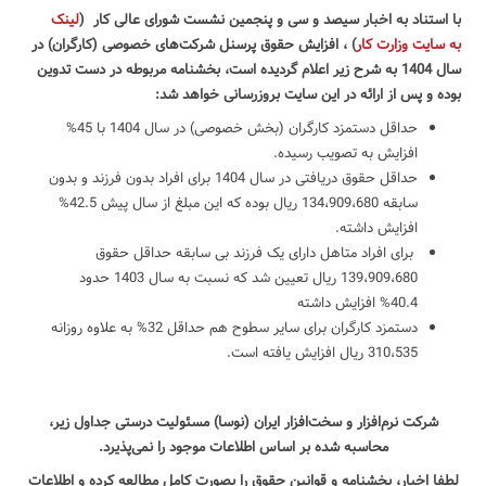
با استناد به اخبار سیصد و‌ سی و پنجمین نشست شورای عالی کار (
لینک
به سایت وزارت کار
) ، افزایش حقوق پرسنل شرکت‌های خصوصی (کارگران) در
سال 1404 به شرح زیر اعلام گردیده است، بخشنامه مربوطه در دست تدوین
بوده و پس از ارائه در این سایت بروزرسانی خواهد شد:
حداقل دستمزد کارگران (بخش خصوصی) در سال 1404 با 45%
افزایش به تصویب رسیده.
حداقل حقوق دریافتی در سال 1404 برای افراد بدون فرزند و بدون
سابقه 134،909،680 ریال بوده که این مبلغ از سال پیش 42.5%
افزایش داشته.
برای افراد متاهل دارای یک فرزند بی سابقه حداقل حقوق
139،909،680 ریال تعیین شد که نسبت به سال 1403 حدود
40.4% افزایش داشته
دستمزد کارگران برای سایر سطوح هم حداقل 32% به علاوه روزانه
310،535 ریال افزایش یافته است.
شرکت نرم‌افزار و سخت‌افزار ایران (نوسا) مسئولیت درستی جداول زیر،
محاسبه شده بر اساس اطلاعات موجود را نمی‌پذیرد.
لطفا اخبار، بخشنامه و قوانین حقوق را بصورت کامل مطالعه کرده و اطلاعات