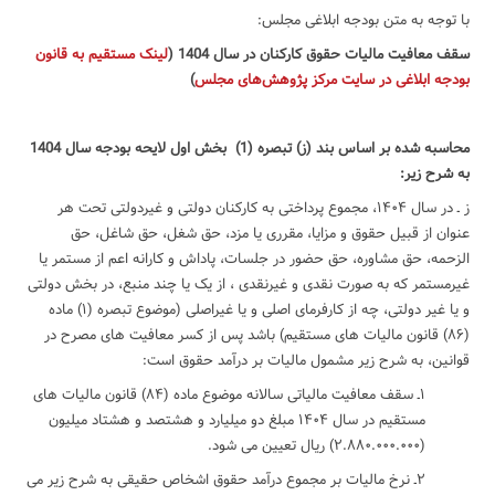
با توجه به متن بودجه ابلاغی مجلس:
سقف معافیت مالیات حقوق کارکنان در سال 1404 (
لینک مستقیم به قانون
بودجه ابلاغی در سایت مرکز پژوهش‌های مجلس
)
محاسبه شده بر اساس بند (ز)‌ تبصره (1) بخش اول لایحه بودجه سال 1404
به شرح زیر:
ز ـ در سال ۱۴۰۴، مجموع پرداختی به کارکنان دولتی و غیردولتی تحت هر
عنوان از قبیل حقوق و مزایا، مقرری یا مزد، حق شغل، حق شاغل، حق
الزحمه، حق مشاوره، حق حضور در جلسات، پاداش و کارانه اعم از مستمر یا
غیرمستمر که به صورت نقدی و غیرنقدی ، از یک یا چند منبع، در بخش دولتی
و یا غیر دولتی، چه از کارفرمای اصلی و یا غیراصلی (موضوع تبصره (۱) ماده
(۸۶) قانون مالیات های مستقیم) باشد پس از کسر معافیت های مصرح در
قوانین، به شرح زیر مشمول مالیات بر درآمد حقوق است:
۱ـ سقف معافیت مالیاتی سالانه موضوع ماده (۸۴) قانون مالیات های
مستقیم در سال ۱۴۰۴ مبلغ دو میلیارد و هشتصد و هشتاد میلیون
(۲.۸۸۰.۰۰۰.۰۰۰) ریال تعیین می شود.
۲ـ نرخ مالیات بر مجموع درآمد حقوق اشخاص حقیقی به شرح زیر می