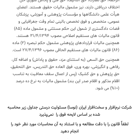
الزحمه، حق نظارت، حق التألیف، حق فنی و پاداش شورای حل
اختلاف دریافتی دارند، نیز مشمول مالیات حقوق هستند. اعضای
هیأت علمی دانشگاهها و مؤسسات پژوهشی و آموزشی، پزشکان
عمومی، متخصص و فوق تخصص بالینی تمام وقت جغرافیایی و
قضات دادگستری از شمول این حکم مستثنی و مشمول ماده (۸۵)
قانون مالیات های مستقیم اصلاحی مصوب ۳۱/۴/۱۳۹۴ هستند.
همچنین مالیات قراردادهای پژوهشی مشمول حکم تبصره (۲) ماده
(۸۶) قانون مالیات های مستقیم الحاقی مصوب ۲۷/۴/۱۳۹۶ است.
همچنین حق السعی (به استثنای مزد، حقوق و پاداش) و اضافه کار،
رفاهی و انگیزشی، بهره وری، فوق العاده حق التدریس، حق التحقیق،
حق پژوهش و حق کشیک (پس از اعمال سقف معافـیت به تناسـب
اقلام مذکور و اقلام صدر این بند) مشمول مالیات به نرخ ده درصد
(۱۰%) می شود.
شرکت نرم‌افزار و سخت‌افزار ایران (نوسا) مسئولیت درستی جداول زیر محاسبه
شده بر اساس لایحه فوق را نمی‌پذیرد
لطفاً قانون را با دقت مطالعه و با استناد به آن محاسبات مورد نظر خود را
انجام دهید