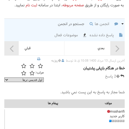
به صورت رایگان و از طریق
صفحه مربوطه
، ابتدا در سامانه
ثبت نام
نمایید.
انجمن ها
جستجو در انجمن
پاسخ داده نشده
موضوعات فعال
بعدي
قبلي
آخرين ارسال 13 مرداد 1400 10:08 ق.ظ توسط
�
روزبه
خطا در هنگام بازیابی پشتیبان
مرتب:
�2 پاسخ
شما مجاز به پاسخ به اين پست نمي باشيد.
مولف
پيغام ها
mssharifi
کاربر جدید