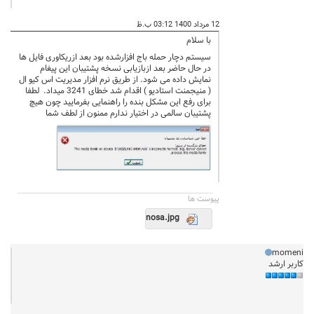
12 مرداد 1400 03:12 ب.ظ
با سلام
سیستم دچار حمله باج افزارشده بود بعد ازریکاوری فایل ها
در حال حاضر بعد ازبازیابی نسخه پشتیبان این پیغام
نمایش داده می شود. از طریق نرم افزار مدیریت اس کیو ال
( منیجمنت استادیو ) اقدام شد خطای 3241 میداد. لطفا
برای رفع این مشکل بنده را راهنمایی بفرمایید چون هیچ
پشتیبان سالمی در اختیار ندارم ممنون از لطف شما
پيوست ها
nosa.jpg
momeni
کاربر ارشد