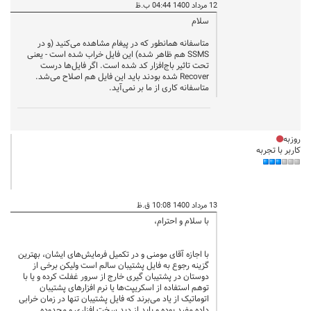
12 مرداد 1400 04:44 ب.ظ
سلام
متاسفانه همانطور که در پیغام مشاهده می‌کنید (و در
SSMS هم ظاهر شده) این فایل خراب شده است - یعنی
تحت تاثیر باج‌افزار کد شده است. اگر فایل‌ها درست
Recover شده بودند باید این فایل هم اصلاح می‌شد.
متاسفانه کاری از ما بر نمی‌آید.
روزبه
کاربر با تجربه
13 مرداد 1400 10:08 ق.ظ
با سلام و احترام،
با اجازه آقای مومنی و در تکمیل فرمایش‌های ایشان، بهترین
گزینه رجوع به فایل پشتیبان سالم است ولیکن برخی از
دوستان در پشتیبان گیری خارج از سرور غفلت کرده و یا با
توهم استفاده از اسکریپت‌ها یا نرم افزارهای پشتیبان
اتوماتیک از یاد می‌برند که فایل پشتیبان تنها در زمان خرابی
داده مفید بوده و باید از دید سخت افزاری و محدوده