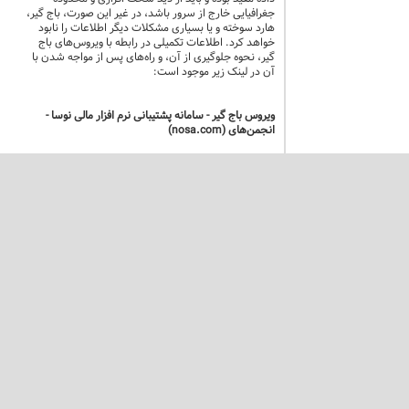
جغرافیایی خارج از سرور باشد، در غیر این صورت، باج گیر،
هارد سوخته و یا بسیاری مشکلات دیگر اطلاعات را نابود
خواهد کرد. اطلاعات تکمیلی در رابطه با ویروس‌های باج
گیر، نحوه جلوگیری از آن، و راه‌های پس از مواجه شدن با
آن در لینک زیر موجود است:
ویروس باج گیر - سامانه پشتیبانی نرم افزار مالی نوسا -
انجمن‌های (nosa.com)
در تکرار بخشی از آن پست، در صورتی که فایل
پشتیبان بروز و سالم (بسته به حجم اسناد وارده، حتی تا
چند هفته قبل) دارید از آن استفاده کرده و داده را دوباره
وارد فرمایید، در غیر این صورت، در برخی موارد مشتریانی
که باج افزار گرفته با کمک شرکت‌های ایرانی متخصص در
ریکاوری پایگاه و استفاده از Shadow Copy و ابزار مربوطه،
داده خود را تا حدودی با موفقیت برگردانده و سپس با ارائه
داده خراب ریکاوری شده و آخرین پشتیبان موجود به نوسا،
درخواست بازسازی اطلاعات تا حد ممکن را از ما داشتند که
در مواردی این عمل تا حد مورد قبولی امکان پذیر بوده،
متأسفانه فایل پشتیبان داده موجود شما در حدی خراب
است که حتی در SQL قابل برگرداندن نیست، پس مرحله
اول درست طی نشده است. در صورتی که پشتیبان سالم
بروز ندارید، پس از ریکاوری داده (در صورت امکان) توسط
یکی از شرکت‌های موجود و متخصص، جهت بازسازی و
اطمینان از صحت داده و ساختار پایگاه ریکاوری شده، با
دفتر تهران شرکت تماس حاصل فرمایید تا زمان حدودی و