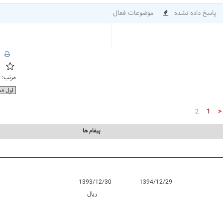
پاسخ داده نشده
موضوعات فعال
مرتب:
2
1
<
پيغام ها
1393/12/30
1394/12/29
ريال