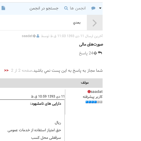
انجمن ها
جستجو در انجمن
بعدي
آخرين ارسال 11 دی 1393 11:03 ق.ظ توسط
�
saadat
صورت‌های مالی
�24 پاسخ
شما مجاز به پاسخ به اين پست نمي باشيد.
صفحه 2 از 2
<<
مولف
saadat
کاربر پیشرفته
11 دی 1393 10:59 ق.ظ
دارایی های نامشهود:
ريال
حق امتیاز استفاده از خدمات عمومی
سرقفلی محل کسب