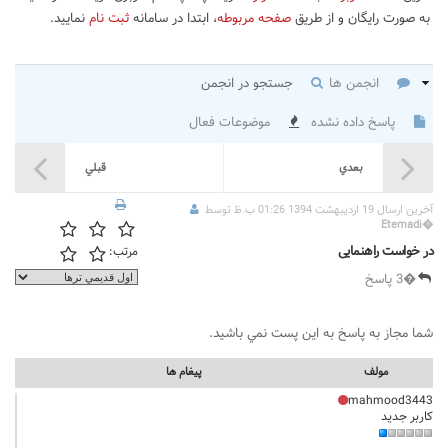
به صورت رایگان و از طریق
صفحه مربوطه
، ابتدا در سامانه
ثبت نام
نمایید.
انجمن ها
جستجو در انجمن
پاسخ داده نشده
موضوعات فعال
بعدي
قبلي
آخرين ارسال 19 اردیبهشت 1394 01:26 ب.ظ توسط
Etemadi
�
در خواست راهنمایی
مرتب:
�3 پاسخ
شما مجاز به پاسخ به اين پست نمي باشيد.
مولف
پيغام ها
mahmood3443
کاربر جدید