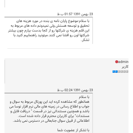
23 بهمن 1391 01:57 ب.ظ
با سلام-موضوع پایان نامه ی بنده در مورد هزینه های
تحقیق و توسعه هستش ولی نمیدونم داده های مربوط به
این قلم هزینه ی شرکتها رو از کجا بدست بیارم چون بیشتر
شرکتها اون رو افشا نمی کنند.میتونید راهنماییم کنید.با
تشکر.
admin
کاربر
23 بهمن 1391 02:24 ب.ظ
با سلام
همانطور که مشاهده کرده اید این پورتال مربوط به سوال و
جواب و اطلاع رسانی در زمینه های مالی نرم افزار نوسا می
باشد و همچنین مستنداتی نیز در قسمت " دریافت فایل و
مستندات" برای کاربران محترم قرار داده شده است.
اطلاعاتی از قبیل سوال جنابعالی در دسترس نمی باشد.
با تشکر از عضویت شما