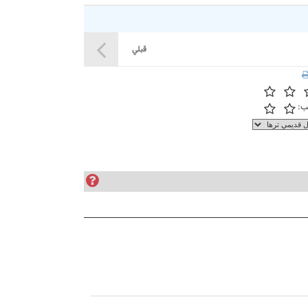
قبلي
ب: