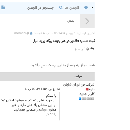
انجمن ها
جستجو در انجمن
بعدي
آخرين ارسال 13 بهمن 1404 05:06 ب.ظ توسط
�
momeni
ثبت شماره فاکتور در هر ردیف برگه ورود انبار
�1 پاسخ
شما مجاز به پاسخ به اين پست نمي باشيد.
مولف
شرکت فن آوران شایان
طرح
13 بهمن 1404 02:39 ب.ظ
کاربر جدید
با سلام
در خرید هایی که انجام میشود امکان ثبت 
ایا این مشکل راه حلی دارد یا خیر
ممنون میشم راهنمایی بفرمایید
با تشکر