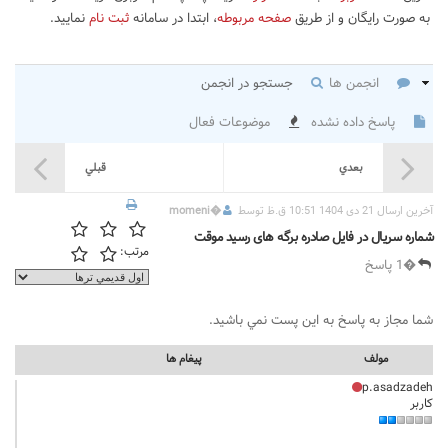
به صورت رایگان و از طریق
صفحه مربوطه
، ابتدا در سامانه
ثبت نام
نمایید.
انجمن ها
جستجو در انجمن
پاسخ داده نشده
موضوعات فعال
بعدي
قبلي
آخرين ارسال 21 دی 1404 10:51 ق.ظ توسط
�
momeni
شماره سریال در فایل صادره برگه های رسید موقت
مرتب:
�1 پاسخ
شما مجاز به پاسخ به اين پست نمي باشيد.
مولف
پيغام ها
p.asadzadeh
کاربر