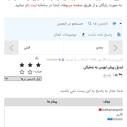
به صورت رایگان و از طریق
صفحه مربوطه
، ابتدا در سامانه
ثبت نام
نمایید.
انجمن ها
جستجو در انجمن
پاسخ داده نشده
موضوعات فعال
بعدي
قبلي
آخرين ارسال 08 مهر 1399 05:31 ب.ظ توسط
�
momeni
تبدیل پیش نویس به عملیاتی
مرتب:
�1 پاسخ
شما مجاز به پاسخ به اين پست نمي باشيد.
مولف
پيغام ها
mahanairport
کاربر