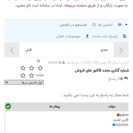
به صورت رایگان و از طریق
صفحه مربوطه
، ابتدا در سامانه
ثبت نام
نمایید.
انجمن ها
جستجو در انجمن
پاسخ داده نشده
موضوعات فعال
بعدي
قبلي
آخرين ارسال 26 بهمن 1398 12:30 ب.ظ توسط
�
bashiri
شماره گذاری مجدد فاکتور های فروش
مرتب:
�3 پاسخ
شما مجاز به پاسخ به اين پست نمي باشيد.
مولف
پيغام ها
ashni
کاربر جدید