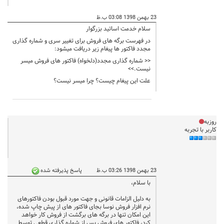
23 بهمن 1398 03:08 ب.ظ
سلام خدمت اساتید بزرگوار
در فهرست برگه های فروش برای تغییر سری و شماره گذاری
مجدد فاکتور ها پیغام زیر دریافت میشود:
<< شماره گذاری مجدد(دلخواه) فاکتور های فروش میسر
نیست.>>
علت این پیغام چیست؟ چرا میسر نیست؟
روزبه
کاربر با تجربه
23 بهمن 1398 03:26 ب.ظ
پاسخ پذيرفته شده
با سلام،
به دلیل الزامات قانونی و جهت مورد قبول بودن فاکتورهای
نرم افزار فروش نوسا بجای فاکتور های از پیش چاپ شده،
این امکان تنها در برگه های برگشت از فروش کار خواهد
کرد، فاکتور های فروش پس از شماره گذاری قطعی توسط