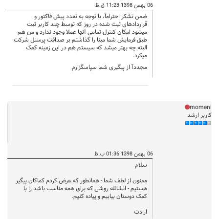
06 بهمن 1398 11:23 ق.ظ
ضمن تشکر احترامآ، با توجه به تعدد پیش فاکتور و
قراردادهای ثبت شده در روز که توسط چند کاربر ثبت
میشود امکان کنترل تمامی آنها عملا وجود ندارد و من هم
طبق فرمایش شما مبنا را گذاشتم بر صداقت پرسنل شرکت
البته چه بهتر میشد که سیستم هم در این زمینه کمک
میکرد.
مجددآ از پیگیری شما سپاسگزارم
momeni
کاربر ارشد
06 بهمن 1398 01:36 ب.ظ
سلام
ممنون از لطف شما - همانطور که عرض کردم کماکان پیگیر
هستیم - انشالله روشی که برای همه مناسب باشد را با
کمک دوستان بیابیم و پیاده کنیم.
ارادت