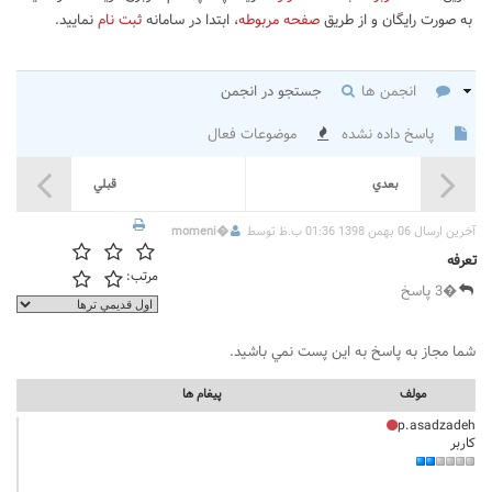
به صورت رایگان و از طریق
صفحه مربوطه
، ابتدا در سامانه
ثبت نام
نمایید.
انجمن ها
جستجو در انجمن
پاسخ داده نشده
موضوعات فعال
بعدي
قبلي
آخرين ارسال 06 بهمن 1398 01:36 ب.ظ توسط
�
momeni
تعرفه
مرتب:
�3 پاسخ
شما مجاز به پاسخ به اين پست نمي باشيد.
مولف
پيغام ها
p.asadzadeh
کاربر