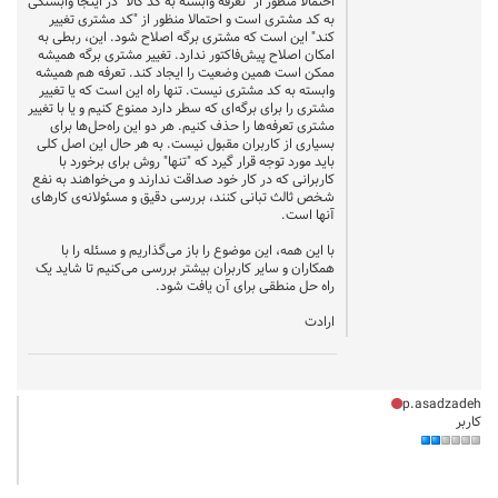
احتمالا منظور از "تعرفه وابسته به کد کالا" در اینجا وابستگی
به کد مشتری است و احتمالا منظور از "کد مشتری تغییر
کند" این است که مشتری برگه اصلاح شود. این، ربطی به
امکان اصلاح پیش‌فاکتور ندارد. تغییر مشتری برگه همیشه
ممکن است همین وضعیت را ایجاد کند. تعرفه هم همیشه
وابسته به کد مشتری نیست. تنها راه این است که یا تغییر
مشتری را برای برگه‌ای که سطر دارد ممنوع کنیم و یا با تغییر
مشتری تعرفه‌ها را حذف کنیم. هر دو این راه‌حل‌ها برای
بسیاری از کاربران مقبول نیست. به هر حال این اصل کلی
باید مورد توجه قرار گیرد که "تنها" روش برای برخورد با
کاربرانی که در کار خود صداقت ندارند و می‌خواهند به نفع
شخص ثالث تبانی کنند، بررسی دقیق و مسئولانه‌ی کارهای
آنها است.
با این همه، این موضوع را باز می‌گذاریم و مسئله را با
همکاران و سایر کاربران بیشتر بررسی می‌کنیم تا شاید یک
راه حل منطقی برای آن یافت شود.
ارادت
p.asadzadeh
کاربر