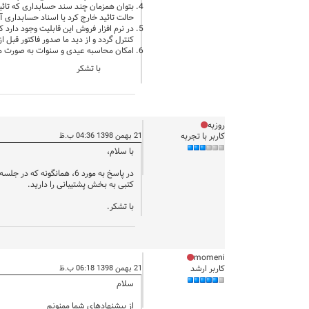
بتوان همزمان چند سند حسابداری که تائید 
حالت تائید خارج کرد یا اسناد حسابداری آ
در نرم افزار فروش این قابلیت وجود دارد 
کنترل گردد و از دید ما صدور فاکتور قبل از
امکان محاسبه عیدی و سنوات به صورت ماها
با تشکر
روزبه
کاربر با تجربه
21 بهمن 1398 04:36 ب.ظ
با سلام،
در پاسخ به مورد 6، همانگ
کتبی به بخش پشتیبانی را دارید.
با تشکر.
momeni
کاربر ارشد
21 بهمن 1398 06:18 ب.ظ
سلام
از پیشنهادهای شما ممنونم