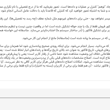
جاد "توهم" کنترل بر عملیات و داده‌ها است. تصور بفرمایید که ما از درج تفصیلی با نام تکراری 
 و شما به اشتباه تصور خواهید کرد که کنترلی که قاعدتا باید با دخالت عامل انسانی انجام ش
فاکتور فروش فقط از یک یا چند حواله تشکیل شده است اما در واقعیت چنین نیست و تنظیم مشخصات
بر برای تشکیل فاکتور را (در ساختار سیستم ما) اجتناب‌ناپذیر می‌سازد. متاسفانه این خواسته هم
ر که می‌دانید، بسیار انجام می‌شود. برای اینکه رویه‌ی صحیح پیاده‌سازی شود اما همزمان برای 
ورهای فروش، تاریخ فاکتور به عنوان حد بالای تاریخ برگه‌ها و رخدادهای انبار لحاظ شده است - یعن
لاعاتی خلاف این وضعیت مشاهده شود حتما ناشی از رفتار کاربر است؛ یعنی یا پیش‌فرض مزبور را
 اصلاح کرده است. اصلاح مشخصات داده‌های قبلی یکی از پردردسرترین وضعیت‌ها در یک پایگاه داده 
نطور که در بندهای 2 و 4 همین پست مشاهده می‌شود، امکانات اصلاح داده‌های قبلی هرگز برای کاربر کافی به نظر نم
اکتور نباشد - آن هم فقط برای برخی از کاربران (بسته به اختیارات) و تازه فقط برای برخی از مش