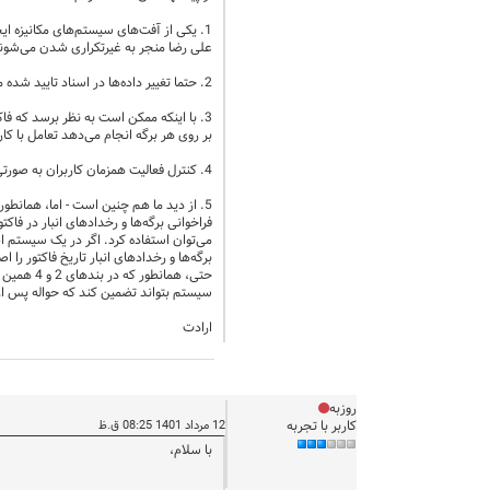
1. یکی از آفت‌های سیستم‌های مکانیزه ای
علی رضا منجر به غیرتکراری شدن می‌شوند
2. حتما تغییر داده‌ها در اسناد تایید شده میسر نخواهد بود - حتی برای داده‌های غیرمهم مثل شماره عطف (چه رسد به تفصیلی‌ها). این رفتار مطابق تعاریف پایه‌ای سیستم است و متاسفانه قابل تغییر نیست.
3. با اینکه ممکن است به نظر برسد که 
بر روی هر برگه انجام می‌دهد تعامل با کار
4. کنترل فعالیت همزمان کاربران به صورتی که در سیستم ما پیاده شده است (متاسفانه) مانع از انجام این کار می‌شود.
5. از دید ما هم چنین است - اما، همانطو
فراخوانی برگه‌ها و رخدادهای انبار در فاکت
می‌توان استفاده کرد. اگر در یک سیستم اط
برگه‌ها و رخدادهای انبار تاریخ فاکتور را
حتی، هما
سیستم بتواند تضمین کند که حواله پس از ف
ارادت
روزبه
کاربر با تجربه
12 مرداد 1401 08:25 ق.ظ
با سلام،