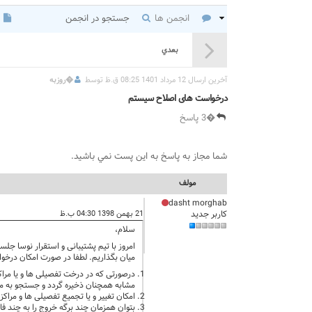
انجمن ها
جستجو در انجمن
بعدي
آخرين ارسال 12 مرداد 1401 08:25 ق.ظ توسط
�
روزبه
درخواست های اصلاح سیستم
�3 پاسخ
شما مجاز به پاسخ به اين پست نمي باشيد.
مولف
dasht morghab
کاربر جدید
21 بهمن 1398 04:30 ب.ظ
سلام،
امروز با تیم پشتیبانی و استقرار نوسا جل
میان بگذاریم. لطفا در صورت امکان درخواس
درصورتی که در درخت تفصیلی ها و یا مراکز
مشابه همچنان ذخیره گردد و جستجو به ما ک
امکان تغییر و یا تجمیع تفصیلی ها و مراک
بتوان همزمان چند برگه خروج را به چند فاک