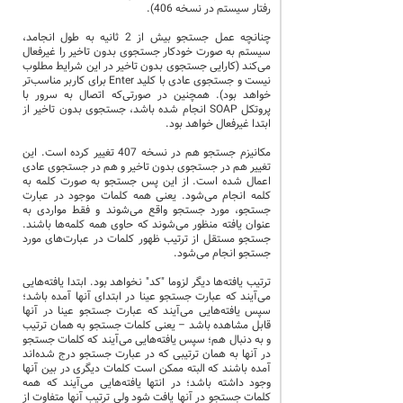
رفتار سیستم در نسخه 406).
چنانچه عمل جستجو بیش از 2 ثانیه به طول انجامد،
سیستم به صورت خودکار جستجوی بدون تاخیر را غیرفعال
می‌کند (کارایی جستجوی بدون تاخیر در این شرایط مطلوب
نیست و جستجوی عادی با کلید Enter برای کاربر مناسب‌تر
خواهد بود). همچنین در صورتی‌که اتصال به سرور با
پروتکل SOAP انجام شده باشد، جستجوی بدون تاخیر از
ابتدا غیرفعال خواهد بود.
مکانیزم جستجو هم در نسخه 407 تغییر کرده است. این
تغییر هم در جستجوی بدون تاخیر و هم در جستجوی عادی
اعمال شده است. از این پس جستجو به صورت کلمه به
کلمه انجام می‌شود. یعنی همه کلمات موجود در عبارت
جستجو، مورد جستجو واقع می‌شوند و فقط مواردی به
عنوان یافته منظور می‌شوند که حاوی همه کلمه‌ها باشند.
جستجو مستقل از ترتیب ظهور کلمات در عبارت‌های مورد
جستجو انجام می‌شود.
ترتیب یافته‌ها دیگر لزوما "کد" نخواهد بود. ابتدا یافته‌هایی
می‌آیند که عبارت جستجو عینا در ابتدای آنها آمده باشد؛
سپس یافته‌هایی می‌آیند که عبارت جستجو عینا در آنها
قابل مشاهده باشد – یعنی کلمات جستجو به همان ترتیب
و به دنبال هم؛ سپس یافته‌هایی می‌آیند که کلمات جستجو
در آنها به همان ترتیبی که در عبارت جستجو درج شده‌اند
آمده باشند که البته ممکن است کلمات دیگری در بین آنها
وجود داشته باشد؛ در انتها یافته‌هایی می‌آیند که همه
کلمات جستجو در آنها یافت شود ولی ترتیب آنها متفاوت از