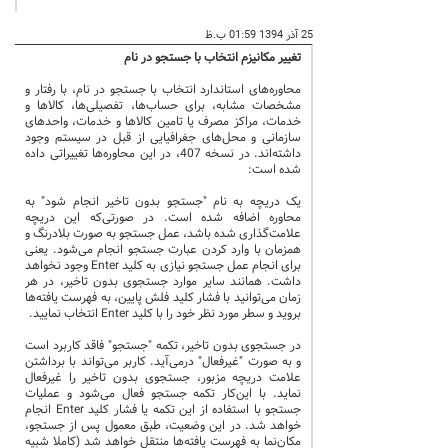
25 آذر 1394 01:59 ب.ظ
تغییر مکانیزم انتخاب با جستجو در نام
محاوره‌های استاندارد انتخاب با جستجو در نام، با رفتار و
مشخصات مشابه، برای حساب‌ها، تفصیلی‌ها، کالاها و
خدمات، مراکز مصرف یا تامین کالاها و خدمات، واحدهای
سازمانی و محل‌های جغرافیایی از قبل در سیستم وجود
داشته‌اند. در نسخه 407، در این محاوره‌ها تغییراتی داده
شده است:
یک دریچه به نام "جستجو بدون تاخیر انجام شود" به
محاوره اضافه شده است. در صورتی‌که این دریچه
علامت‌گذاری شده باشد، عمل جستجو به صورت بلادرنگ و
همزمان با وارد کردن عبارت جستجو انجام می‌شود. یعنی
برای انجام عمل جستجو نیازی به کلید Enter وجود نخواهد
داشت. همانند سایر موارد جستجوی بدون تاخیر، در هر
زمان می‌توانید با فشار کلید فلش پایین، به فهرست یافته‌ها
بروید و سطر مورد نظر خود را با کلید Enter انتخاب نمایید.
در جستجوی بدون تاخیر، تکمه "جستجو" فاقد کاربرد است
و به صورت "غیرفعال" درمی‌آید. کاربر می‌تواند با برداشتن
علامت دریچه مزبور، جستجوی بدون تاخیر را غیرفعال
نماید. با این‌کار تکمه جستجو فعال می‌شود و عملیات
جستجو با استفاده از این تکمه یا فشار کلید Enter انجام
خواهد شد. در این وضعیت، طبق معمول پس از جستجو،
مکان‌نما به فهرست یافته‌ها منتقل خواهد شد (کاملا شبیه