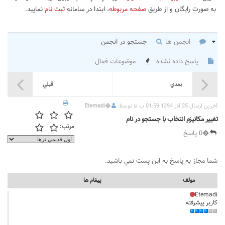
به صورت رایگان و از طریق
صفحه مربوطه
، ابتدا در سامانه
ثبت نام
نمایید.
انجمن ها
جستجو در انجمن
پاسخ داده نشده
موضوعات فعال
بعدي
قبلي
آخرين ارسال 25 آذر 1394 01:59 ب.ظ توسط
�
Etemadi
تغییر مکانیزم انتخاب با جستجو در نام
مرتب:
�0 پاسخ
شما مجاز به پاسخ به اين پست نمي باشيد.
مولف
پيغام ها
Etemadi
کاربر پیشرفته