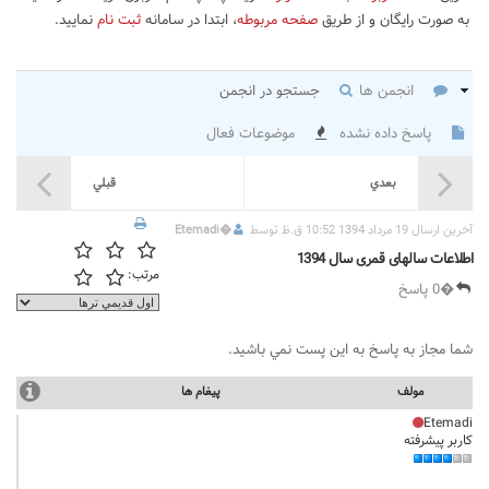
به صورت رایگان و از طریق
صفحه مربوطه
، ابتدا در سامانه
ثبت نام
نمایید.
انجمن ها
جستجو در انجمن
پاسخ داده نشده
موضوعات فعال
بعدي
قبلي
آخرين ارسال 19 مرداد 1394 10:52 ق.ظ توسط
�
Etemadi
اطلاعات سالهای قمری سال 1394
مرتب:
�0 پاسخ
شما مجاز به پاسخ به اين پست نمي باشيد.
مولف
پيغام ها
Etemadi
کاربر پیشرفته