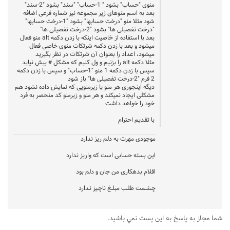
منوی "حساب" بشود " 1-حساب" "سند" بشود "2-سند"
بعد به اسم منوهای زیر مجموعه نیز شماره فرعی اضافه
شود مثلا منو "درخت حسابها" بشود "1-درخت حسابها"
"درخت تفصیلی ها" بشود "2-درخت تفصیلی ها"
بعد با استفاده از خاصیت اینکه با زدن دکمه alt منو فعال
میشود و بعد با زدن دکمه شرتکات منوی خاصی فعال
میشود، اعداد را بعنوان آن شرتکات در نظر بگیرید
مثلا دکمه alt را بزنیم و ول کنیم که مشکل # پیش نیاید
سپس با زدن دکمه 1 منو "1-حساب" و سپس با زدن دکمه
2 فرم "2-درخت تفصیلی ها" باز شود
دیگه اینجوری هر منو یا زیرمنویی که نمایش داده نشود هم
مشکلی ایجاد نمیکند و هر منو و زیرمنو کد منحصر به فرد
خود را خواهد داشت
با تقدیم احترام
موجودی مهرت به دلم ریز ندارد
این بسته حسابی است که واریز ندارد
اقلام بدهکاری من جان و دلم بود
چـشــمـت طلــب مبلــغ ناچـیز نـدارد
شما مجاز به پاسخ به اين پست نمي باشيد.