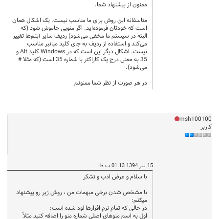
ممنون از پیشنهاد شما.
متاسفانه این روش برای ما مناسب نیست. یک اشکال همان
است که خودتان فرموده‌اید. اگر منویی خاموش شود (که
البته در سیستم ما مخفی می‌شود) ردیف سایر آیتم‌ها تغییر
می‌کند و استفاده از ردیف به جای کلید میانبر مناسب
نیست. اشکال دیگر این است که در Windows کلید Alt و
35 به معنی درج یک کاراکتر با شماره 35 است (که مثلا #
می‌شود).
در هر صورت از نظر شما ممنونم
msh100100
کاربر
15 تیر 1394 01:13 ب.ظ
با سلام و عرض ادب و تشکر
با مشخص شدن برخی مبهمات من ، روش زیر رو پیشنهاد
میکنم:
در حالی که تمام نرم افزارها لود شده است:
اول به اسم منوهای اصلی شماره منو را اضافه کنید مثلاً