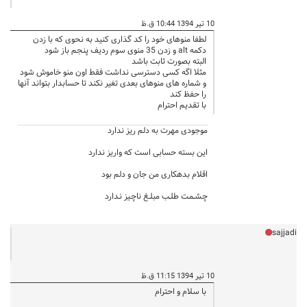
10 تیر 1394 10:44 ق.ظ
لطفا منوهای خود را کد گذاری کنید به نحوی که با زدن
دکمه alt و زدن 35 منوی سوم ردیف پنجم باز شود
البته بصورت ثابت باشد
مثلا اگه کسی دسترسی نداشت فقط اون منو خاموش شود
و شماره های منوهای بعدی تغیر نکند تا حسابدار بتواند آنها
را حفظ کند
با تقدیم احترام
موجودی مهرت به دلم ریز ندارد
این بسته حسابی است که واریز ندارد
اقلام بدهکاری من جان و دلم بود
چـشــمـت طلــب مبلــغ ناچـیز نـدارد
sajjadi
10 تیر 1394 11:15 ق.ظ
با سلام و احترام