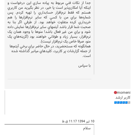
جدا از نکات فني مربوط به پياده سازي اين درخواست و
اينکه آيا امکان‌پذير است يا خير، در نظر بگيريد من کاربري
هستم که فقط نرم‌افزار حسابداري را تهيه کردم. پس
شماره‌ها براي من با کسي که ساير نرم‌افزارها را هم
خريداري کرده متفاوت خواهد بود. از طرفي اگر بنا به
صحبت شما قرار باشد آيتمهاي ساير نرم‌افزارها نمايش داده
شود و براي من غير فعال باشد! منوها با وجود همان يک
نرم‌افزار، بسيار زياد و طولاني خواهند بود (گزينه‌هاي يک
منو، صرفا خاص يک نرم‌افزار نيست).
همانگونه که مستحضريد، در حال حاضر براي برخي آيتم‌ها
از جمله گزارشات پر کاربرد، کليدهاي ميانبر گذاشته شده
است.
با سپاس
momeni
کاربر ارشد
10 تیر 1394 11:17 ق.ظ
سلام