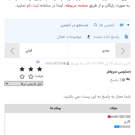
به صورت رایگان و از طریق
صفحه مربوطه
، ابتدا در سامانه
ثبت نام
نمایید.
انجمن ها
جستجو در انجمن
پاسخ داده نشده
موضوعات فعال
بعدي
قبلي
آخرين ارسال 15 تیر 1394 01:13 ب.ظ توسط
�
msh100100
دسترسی سریعتر
مرتب:
�3 پاسخ
شما مجاز به پاسخ به اين پست نمي باشيد.
مولف
پيغام ها
msh100100
کاربر