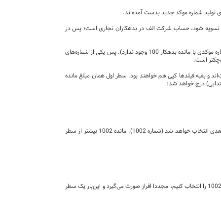
ی تولید شماره موکد جدید بدست آمده‌اند.
اینجا تسویه شود، حساب شرکت الف در بدهکاران تجاری است؛ پس در
در ثبت بستانکار 100 اقدام به انتخاب شماره موکد می‌کنیم. مانده هیچیک از شماره موکدهای موجود با این ثبت مطابقت ندارند (هیج شماره موکدی با مانده بدهکار 100 وجود ندارد). پس یکی از شماره‌های
وچکتر است.
ا مبلغ و شماره موکد متفاوت‌اند و بقیه فیلدها کپی هم خواهند بود. سطر اول همان مبلغ مانده
تدایی) درج خواهد شد:
در ادامه برای سطر دوم اقدام به انتخاب شماره موکد می‌کنیم. شماره موکد 1001 در این مرحله فاقد مانده است و به همین دلیل شماره بعدی انتخاب خواهد شد (شماره 1002). مانده 1002 بیشتر از سطر
پس از این مرحله مانده شماره موکد 1002 مساوی 10 خواهد بود. اگر برای سطر سوم اقدام به انتخاب شماره موکد نماییم و همان شماره 1002 را انتخاب کنیم، مجددا افراز صورت می‌گیرد و این‌بار یک سطر