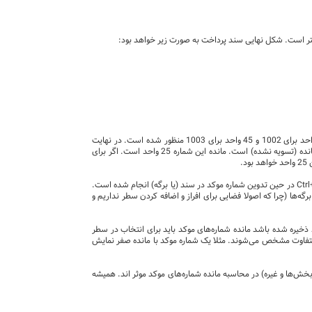
چنین شده است که از پرداخت 100 واحدی، 50 واحد برای 1001 و 50 واحد برای 1002 منظور شده است. از پرداخت 55 واحدی، 10 واحد برای 1002 و 45 واحد برای 1003 منظور شده است. در نهایت
بدهی‌های 1001 و 1002 تسویه شده‌اند و 45 واحد از بدهی 1003 هم پرداخت شده است. در بین شماره‌های موکد فقط 1003 دارای مانده (تسویه نشده) است. مانده این شماره 25 واحد است. اگر برای
همه این عملیات صرفا با "انتخاب" شماره موکد (جدید یا موجود) انجام شده است. این کار هم با استفاده از تکمه انتخاب محتوی یا Ctrl+Enter در حین تدوین شماره موکد در سند (یا برگه) انجام شده است.
گه‌ها (چرا که اصولا فضایی برای افراز و اضافه کردن سطر نداریم و
 ذخیره شده باشد مانده شماره‌های موکد باید برای انتخاب در سطر
 متفاوت مشخص می‌شوند. مثلا یک شماره موکد با مانده صفر نمایش
بخش‌ها و غیره) در محاسبه مانده شماره‌های موکد موثر اند. همیشه