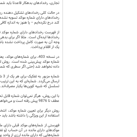
تجاری، رخدادهای بدهکار قاعدتا باید شمار
رخدادهای دارای شماره موکد تسویه نشده. م
کند درج نکرده‌ایم – یا هنوز به اندازه کا
از فهرست رخدادهای دارای شماره موکد ت
رخدادها ایده‌آل است. مثلا اگر برای بده
وجه آن به صورت کامل پرداخت نشده باشد،
یک از اقلام پرداخت.
شماره موکد پیش‌بینی شده است. روش اول
داده نخواهد شد (حتی اگر سطری که شما
تسلسل که شبیه کوپن‌ها یکبار مصرف‌ان
با این روش، هرگز نمی‌توان شماره قابل تخ
عطف تا 9876 پیش رفته است و می‌خواهیم در سال جدید از شماره 10.000 آغاز کنیم، کافی است یکبار به صورت دستی شماره 10.000 را در یک سطر وارد کنیم.
استفاده از این ویژگی را داشته باشد باید
فهرستی از شماره‌های موکد قبلی دارای ما
موکدهای دارای مانده در آن حساب (و تفص
شماره‌هایی که دارای مانده ارزی از واحد