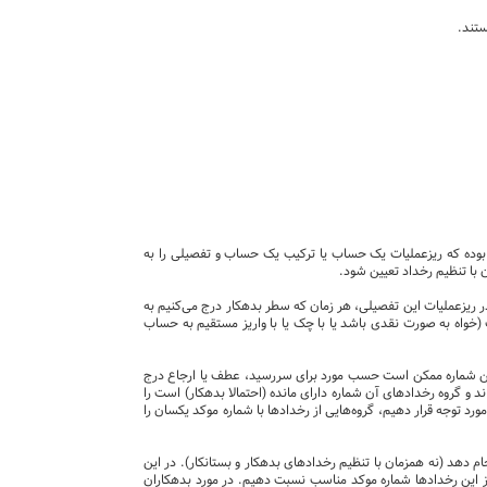
ستند.
ر "همه" موارد فوق در نسخه 403 توسعه داده شده است. هدف این بوده که ریزعملیات یک حساب یا ترکیب یک حساب و تفصیلی را به
با تنظیم رخداد تعیین شود.
 ریزعملیات این تفصیلی، هر زمان که سطر بدهکار درج می‌کنیم به
خواه به صورت نقدی باشد یا با چک یا با واریز مستقیم به حساب
این شماره ممکن است حسب مورد برای سررسید، عطف یا ارجاع درج
 و گروه رخدادهای آن شماره دارای مانده (احتمالا بدهکار) است را
رد توجه قرار دهیم، گروه‌هایی از رخدادها با شماره موکد یکسان را
 را به صورت دوره‌ای انجام دهد (نه همزمان با تنظیم رخدادهای بدهکار و بستانکار). در این
ز این رخدادها شماره موکد مناسب نسبت دهیم. در مورد بدهکاران