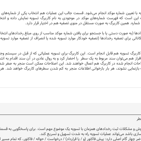
 با تعیین شماره موکد انجام می‌شود. قسمت جالب این عملیات هم انتخاب یکی از شماره‌های 
این است که فهرست شماره‌های موکد در موجودی به نام کاربرگ تسویه نمایش داده و انتخا
شماره. همین کاربرگ به صورت مستقل در منوی تصفیه هم در اختیار قرار دارد.
ادها (به صورت دستی یا با جستجو برای یافتن شماره موکد مناسب از روی مبلغ رخدادهای انتخاب
ناتی برای تصفیه رخدادها (تصفیه خودکار موارد تسویه شده یا انصراف از تصفیه موارد تسوی
 کاربرگ تسویه هم قابل انجام است. این کاربرگ برای تسویه عملیاتی که از قبل در سیستم وجو
افراز هم می‌توان سند مربوط به یک سطر را احضار کرد و به روال عادی در آن سند اقدام به ا
تسویه، با یک بازخوانی (F5)، اصلاحات انجام شده در کاربرگ هم اعمال خواهند شد. این اصلاحات ممکن است منجر
گ بازنمایی نشوند، هر بار بازخوانی اطلاعات منجر به کم شدن سطرهای کاربرگ خواهد شد. هر
طر
روش و مشکلات ثبت رخدادهای همزمان با تسویه یک موضوع مهم است. برای پاسخگویی به قسمتی ا
ده‌سازی باشد می‌تواند عملیات تسویه راه به شدت تسهیل و تسریع کند.
چهار گام اصلی دارد: پیش فاکتور (و / یا قرارداد) / درخواست / حواله / فاکتور، که تمام مسیر