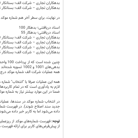
بدهکاران تجاری – شرکت الف؛ بستانکار 10 موکد 1002
بدهکاران تجاری – شرکت الف؛ بستانکار 45
در نهایت، برای سطر آخر هم شماره موکد انتخاب خواهیم کرد. تنها شماره موکد دارای م
اسناد دریافتنی؛ بدهکار 100
اسناد دریافتنی؛ بدهکار 55
بدهکاران تجاری – شرکت الف؛ بستانکار 50 موکد 1001
بدهکاران تجاری – شرکت الف؛ بستانکار 50 موکد 1002
بدهکاران تجاری – شرکت الف؛ بستانکار 10 موکد 1002
بدهکاران تجاری – شرکت الف؛ بستانکار 45 موکد 1003
همه عملیات شرکت الف شماره موکد درج شده باشد و فقط همین شماره موکد 1003 دا
لازم به یادآوری است که در تمام کاربردها
ضمنا در این موارد بیشتر نیاز به شماره مو
در انتخاب شماره موکد در سندها، عملیات 
جدید سند اصلاح شوند). در فهرست شماره‌
داده می‌شود اما به کاربر خبر داده می‌
توجه:
فهرست شماره‌های موکد از ریزعملیات
از پیش‌فرض‌های کاربر برای ارائه فهرست مزبور استفاده می‌شود. البته Ctrl+F3