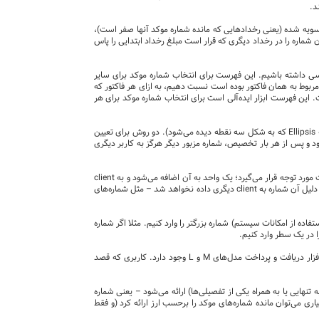
د.
های دارای شماره موکد تسویه شده (یعنی رخدادهایی که مانده شماره موکد آنها صفر است)،
 شماره را در رخداد دیگری که قرار است مبلغ رخداد ابتدایی را پاس
سی داشته باشیم. این فهرست برای انتخاب شماره موکد برای سایر
مربوط به همان فاکتور بوده است نسبت دهیم، به ازای هر فاکتور که
این فهرست ابزار ایده‌آلی است برای انتخاب شماره موکد برای هر
در نسخه 403، برای شماره‌های موکد، یعنی سررسید، عطف و ارجاع در همه کاربردها تکمه انتخاب محتوی اضافه شده است (همان تکمه Ellipsis که به شکل سه نقطه دیده می‌شود). دو روش برای تعیین
 پس از هر بار تخصیص، شماره مزبور دیگر هرگز به کاربر دیگری
شماره مزبور به تفکیک برای هر یک از 3 شماره موکد بدست می‌آید. بزرگترین شماره‌ای که در بین همه رخدادها در سیستم درج شده است مورد توجه قرار می‌گیرد؛ یک واحد به آن اضافه می‌شود و به client
ارسال می‌گردد. شماره‌ای که به این ترتیب ارسال شده است ممکن است تا مدتی در client (بدون ذخیره در سیستم) باقی بماند و به همین دلیل آن شماره به client دیگری داده نخواهد شد – مثل شماره‌های
ده از امکانات سیستم) شماره بزرگتر را وارد کنیم. مثلا اگر شماره
روش دیگر برای تعیین شماره موکد، انتخاب یکی از شماره‌های تصفیه نشده قبلی موجود در سیستم است. البته این امکان فقط در نرم‌افزار دریافت و پرداخت مدل‌های M و L وجود دارد. کاربری که قصد
نهایی یا به همراه یکی از تفصیلی‌ها) ارائه می‌شود – یعنی شماره
 می‌توان مانده شماره‌های موکد را برحسب ارز ارائه کرد (و فقط