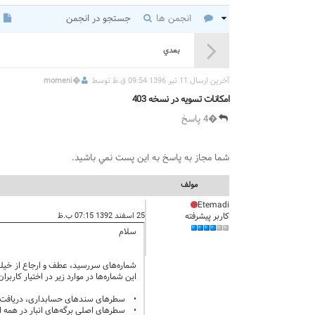
انجمن ها
جستجو در انجمن
بعدي
آخرين ارسال 11 تیر 1396 09:54 ق.ظ توسط
�
momeni
امکانات تسویه در نسخه 403
�4 پاسخ
شما مجاز به پاسخ به اين پست نمي باشيد.
مولف
Etemadi
کاربر پیشرفته
25 اسفند 1392 07:15 ب.ظ
سلام
شماره‌های سررسید، عطف و ارجاع از خیلی 
این شماره‌ها در موارد زیر در اختیار کاربران 
• سطرهای سندهای حسابداری، دریافت و 
• سطرهای اصلی برگه‌های انبار در همه انوا