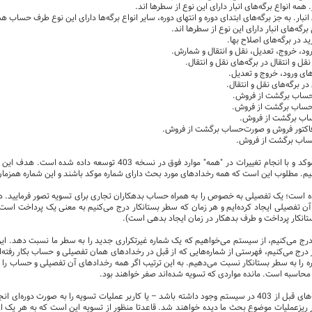
ه انواع برگه‌های انبار دارای این نوع از سطرها ‌اند.
 به جز برگه‌های ابتدای دوره و انتهای دوره، سایر انواع برگه‌ها دارای این نوع طرف حساب ه
رگه‌های انبار دارای این نوع از سطرها ‌اند.
در برگه‌های اصلاح بها.
ود، خروج، تعدیل، نقل و انتقال و شمارش.
و انتقال در برگه‌های نقل و انتقال.
ای ورود، خروج و تعدیل.
برگه‌های نقل و انتقال.
حساب برگشت از فروش.
‌حساب برگشت از فروش.
ساب برگشت از فروش.
کتور فروش و صورت‌حساب برگشت از فروش.
ساب برگشت از فروش.
مفهوم تسویه با تمرکز برروی شماره‌های موکد و با انجام تغییرات د
نیم. مطلوب این است که همه رخدادهای مورد بحث دارای شماره موکد باشند و این شماره همزمان 
ه است؛ یک تفصیلی به خصوص را به همراه حساب بدهکاران تجاری برای تسویه تصور فرمایید. در
تفصیلی ایجاد کرده‌ایم و هر زمان که سطر بستانکار درج می‌کنیم به معنی یک پرداخت است (
تانکار پرداخت و طرف بدهکار در زمان ایجاد بدهی است).
درج می‌کنیم، از سیستم می‌خواهیم که یک شماره غیرتکراری جدید را به سطر ما نسبت دهد. 
درج می‌کنیم، فهرستی از شماره‌هایی که از قبل در رخدادهای همان تفصیلی و حساب بکار رفته‌اند
ه را به سطر بستانکار نسبت می‌دهیم. به این ترتیب اگر همه رخدادهای آن تفصیلی و حساب را مو
 محاسبه است. مانده مواردی که تسویه شده‌اند صفر خواهند بود.
البته ممکن است عملیاتی مربوط به نسخه‌های قبل از 403 در سیستم وجود داشته باشد – یا کاربر عملیات تسویه
 ریزعملیات موضوع بحث ما دیده خواهند شد. قاعدتا منظور از تسویه این است که به هر یک ا