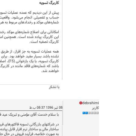
کاربرگ تسویه
پیش از این دیدیم که عمده عملیات تسویه
حساب و تفصیلی انجام می‌شود. واقعیت 
شماره‌های موکد و رخدادهای مربوط به هر 
امکاناتی برای اصلاح شماره‌های موکد رخد
این کاربرگ پیاده شده است. همچنین امکا
کاربرگ تصفیه است.
همه عملیات تسویه به جز افراز، از طریق
نشده باشد بسیار مفید خواهد بود. برای 
کاربرگ 
باشد که شماره‌های فاقد مانده در کاربر
خواهند شد.
با تشکر
debrahimi
کاربر
08 تیر 1396 08:37 ب.ظ
با سلام خدمت آقای مؤمنی و تبریک عید ف
در شرکتهای بازرگانی تسویه فاکتورهای ف
ساختار مالی و ساختار نرم افرار قابل پیا
به صورت خلاصه، فرآیند فروش در حال حاضر 