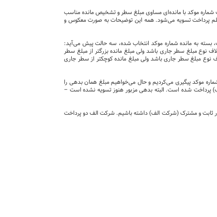
یک شماره موکد با مانده‌ای مساوی مبلغ سطر و تشخیص مانده مناسب
 قلم پرداخت تسویه می‌شود. همه این توضیحات به صورت معکوس و
یت، بسته به مانده شماره موکد انتخاب شده، سه حالت پیش می‌آید:
ف نوع مبلغ سطر جاری باشد ولی مبلغ مانده بزرگتر از مبلغ سطر
ستانکار باشد) / تشخیص مانده شماره موکد خلاف نوع مبلغ سطر جاری باشد ولی مبلغ مانده کوچکتر از سطر جاری
ک شماره موکد پیگیری می‌کردیم و حال می‌خواهیم مبلغ همان بدهی را
طلب) پرداخت شده است. البته بدهی مزبور هنوز تسویه نشده است –
ال توجه کنید. فرض کنید 3 فاکتور به مبالغ 50، 60 و 70 هزار برای یک طرف بدهکار ثابت و مشترک (شرکت الف) داشته باشیم. شرکت الف دو پرداخت