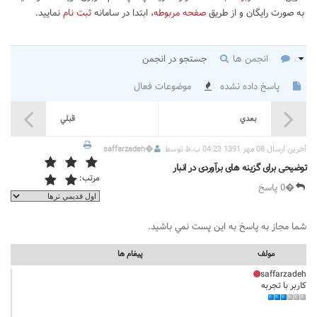
به صورت رایگان و از طریق
صفحه مربوطه
، ابتدا در سامانه
ثبت نام
نمایید.
انجمن ها
جستجو در انجمن
پاسخ داده نشده
موضوعات فعال
بعدي
قبلي
آخرين ارسال 08 مهر 1391 04:23 ب.ظ توسط
�
saffarzadeh
توضیحی برای گزینه های برآوردی در انبار
مرتب:
�0 پاسخ
شما مجاز به پاسخ به اين پست نمي باشيد.
مولف
پيغام ها
saffarzadeh
کاربر با تجربه