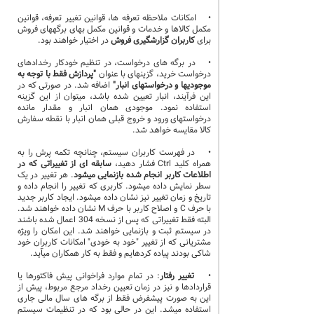
• امکانات ملاحظه تعرفه ها، قوانین تغییر تعرفه، قوانین
مکمل کالاها و خدمات و قوانین مکمل بهای برگههای فروش
برای
کاربران گزارشگیری فروش
در اختیار خواهند بود.
• در برگه های درخواست، در تنظیم خودکار رخدادهای
درخواست خرید، گزینهای با عنوان
"پردازش فقط با توجه به
موجودیها و درخواستهای انبار"
اضافه شد. در صورتی که در
این فرآیند، انبار تعیین شده باشد، میتوان از این گزینه
استفاده نمود. موجودی همان انبار و مقدار مانده
درخواستهای ورود و خروج قبلی همان انبار با نقطه سفارش
کالا مقایسه خواهد شد.
• در فهرست کاربران سیستم، چنانچه تکمه پرش را به
همراه کلید Ctrl فشار دهید،
سابقه ای از تغییراتی که در
اطلاعات کاربر انجام شده بازنمایی میشود
. هر تغییر در یک
سطر نمایش داده میشود. کاربری که تغییر را انجام داده و
تاریخ و زمان تغییر نیز نشان داده میشود. ایجاد کاربر جدید
با حرف C و اصلاح کاربر با حرف M نشان داده خواهند شد.
البته فقط تغییراتی که پس از نسخه 304 اعمال شده باشند
در سیستم ثبت و بازنمایی خواهند شد. این امکان را ویژه
مشتریانی که از تغییر "خود به خودی" امکانات کاربران خود
شاکی بودند پیاده کردهایم و فقط به کار همکاران میآید.
•
تغییر رفتار
: در تمام موارد فراخوانی پیش فاکتورها یا
قراردادها و نیز در زمان تعیین رخداد مرجع مربوط، پیش از
این به صورت پیشفرض فقط از برگه های سال مالی جاری
استفاده میشد. این در حالی بود که در تنظیمات سیستم