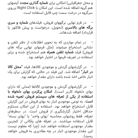
و محل جغرافیایی) امکانی برای
شماره گذاری مجدد
آیتمهای
هم گروه اضافه شده است. این امکان با Right Click برروی
سرگروه در درخت سمت چپ قابل استفاده است.
• در فرم نهایی برگههای فروش، فیلدهای
شماره و سری
برگه های بالاسری
(تحویل، درخواست و پیش فاکتور یا
قرارداد) اضافه شدهاند.
• در تمام مواردی که به نحوی اطلاعات از دفتر تلفن و
نشانی استخراج میشوند (مثل فرمهای نهایی برگه های
فروش) فیلد
شماره تلفن همراه
هم استخراج شده و برای
استفاده در تعریف فرمها در اختیار خواهد بود.
• در گزارشهای گردش و موجودی کالاها، فیلد
"محل کالا
در انبار"
اضافه شد. این فیلد در حالتی که گزارش برای یک
انبار خاص اخذ شده باشد دارای مقدار خواهد بود.
• در گزارشهای گردش و موجودی کالاها (مدلی که دارای
بهای دلخواه کاربر است)،
امکان پرکردن بهای دلخواه با
استفاده از یکی از تعرفه های سیستم فروش تعبیه شده
است
. به نوعی موجودی انبار به بهای فروش در این گزارش
قابل استخراج خواهد بود. استفاده از این امکان مستلزم
حداقل اختیار گزارشگیری از فروش است. در سطرهای
تعرفه، فقط روشهای محاسبه "بهای واحد" یا "بهای بسته"
قابل استفاده میباشند. در تعرفه های پلکانی از کمترین
مقدار موجودی استفاده خواهد شد (چرا که معلوم نیست
این مقدار موجودی انبار در چه مقادیری به فروش خواهد
رسید).