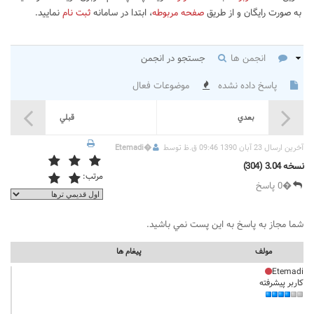
به صورت رایگان و از طریق
صفحه مربوطه
، ابتدا در سامانه
ثبت نام
نمایید.
انجمن ها
جستجو در انجمن
پاسخ داده نشده
موضوعات فعال
بعدي
قبلي
آخرين ارسال 23 آبان 1390 09:46 ق.ظ توسط
�
Etemadi
نسخه 3.04 (304)
مرتب:
�0 پاسخ
شما مجاز به پاسخ به اين پست نمي باشيد.
مولف
پيغام ها
Etemadi
کاربر پیشرفته