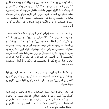
به تفکیک برای اسناد حسابداری و دریافت و پرداخت قابل
تنظیم باشد. این اجبار به تفکیک برای هر یک از تفصیلی
های یک تا 5 قابل تعیین باشد. کنترل مربوط در زمان ذخیره
سند عملیاتی انجام شود. برای هر کاربر میتوان در صورت
تمایل، اختیاردرج نکردن تفصیلی اجباری (به تفکیک در
اسناد حسابداری و دریافت و پرداخت) را در امکانات کاربر
قائل شد.
در تنظیمات سیستم (برای تمام کاربران)، یک شاخه جدید
در درخت داریم به نام "تفصیلی اجباری". در زیر این شاخه
دو گزینه "در اسناد حسابداری" و "در اسناد دریافت و
پرداخت" داریم. در هر مورد دریچه ای برای ایجاد اجبار به
تفکیک تفصیلی نمایش داده میشود. البته این امکان برای
مدل S وجود ندارد (طبیعتا) و برای مدل M هم فقط گزینه
"تفصیلی 1" در اختیار خواهد بود. هر یک از گزینه ها برای
ایجاد اجبار درج یکی از تفصیلی های یک تا 5 قابل استفاده
خواهد بود.
در امکانات کاربران، در مسیر سند - سند حسابداری (یا
دریافت و پرداخت) - تنظیم سند، اختیاری برای "درج نکردن
تفصیلی اجباری" وجود دارد که میتوان آنرا برای کاربران
مجاز نمود.
در زمان ذخیره یک سند حسابداری یا دریافت و پرداخت
"عملیاتی" کنترل مورد بحث انجام خواهد شد. در ذخیره
سندی که تفصیلی اجباری در آن درج نشده باشد، کاربرای
که اختیار پیش گفته را داشته باشد با اخطار و سایر کاربران
با خطا مواجه خواهند شد.