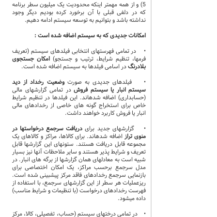
5) و از همه مهمتر اینکه محدودیت یک میلیون سطر برنامه
که در دلفی قبلی با آن برخورد کرده بودیم دیگر وجود
نداشته باشد و بتوانیم به توسعه سیستم ادامه دهیم.
امکانات جدیدی که به سیستم اضافه شده است :
• در تمامی فهرستهای انتخابی فیلدهای سیستم (تعریف
فرمها، تنظیم شرایط، ترتیب و جستجو)
امکان جستجوی
بلادرنگ
در اسامی فیلدها به سیستم اضافه شده است.
• فیلدهای جدیدی به صورت
وضعیت رخداد از دید
سیستم انبار یا سیستم فروش
در تمامی گزارشهای مالی
(حسابداری) اضافه شدهاند. این فیلدها در تنظیم شرایط
خاص برای استخراج گونه های خاصی از رخدادهای مالی
انبار یا فروش کاربرد خواهند داشت.
• گزارشهای جدید برای
دریافت سرجمع درخواستها در
منوی تراز
اضافه شدهاند. برای کالاها، مراکز و کالاهای یک
مجموعه قابل دریافت هستند. ستونهای این گزارشها قابل
تعریف و شرایط پذیر هستند و سایر ملاحظات آنها نیز بسیار
شبیه است به معادلهای همان گزارشها از برگه های انبار. در
مدل سرجمع برحسب مراکز، یک امکان اختصاصی برای
بازنمایی سرجمع رخدادهای فاقد مرکز پیشبینی شده است.
ریزعملیات هر سطر از این گزارشهای سرجمع، با استفاده از
فهرست رخدادهای درخواست (با تنظیمات و شرایط مناسب)
داده میشود.
• در تمامی درختهای سیستم (حساب، تفصیلی، کالا، مرکز