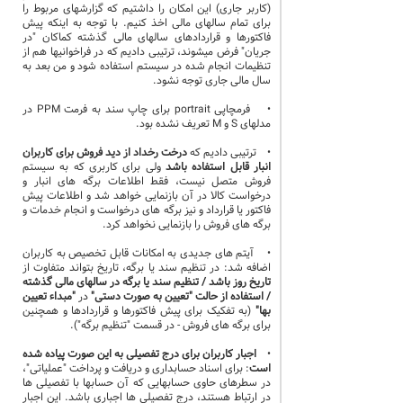
(کاربر جاری) این امکان را داشتیم که گزارشهای مربوط را
برای تمام سالهای مالی اخذ کنیم. با توجه به اینکه پیش
فاکتورها و قراردادهای سالهای مالی گذشته کماکان "در
جریان" فرض میشوند، ترتیبی دادیم که در فراخوانیها هم از
تنظیمات انجام شده در سیستم استفاده شود و من بعد به
سال مالی جاری توجه نشود.
• فرمچاپی portrait برای چاپ سند به فرمت PPM در
مدلهای S و M تعریف نشده بود.
• ترتیبی دادیم که
درخت رخداد از دید فروش برای کاربران
انبار قابل استفاده باشد
ولی برای کاربری که به سیستم
فروش متصل نیست، فقط اطلاعات برگه های انبار و
درخواست کالا در آن بازنمایی خواهد شد و اطلاعات پیش
فاکتور یا قرارداد و نیز برگه های درخواست و انجام خدمات و
برگه های فروش را بازنمایی نخواهد کرد.
• آیتم های جدیدی به امکانات قابل تخصیص به کاربران
اضافه شد: در تنظیم سند یا برگه، تاریخ بتواند متفاوت از
تاریخ روز باشد / تنظیم سند یا برگه در سالهای مالی گذشته
/ استفاده از حالت "تعیین به صورت دستی"
در
"مبداء تعیین
بها"
(به تفکیک برای پیش فاکتورها و قراردادها و همچنین
برای برگه های فروش - در قسمت "تنظیم برگه").
•
اجبار کاربران برای درج تفصیلی به این صورت پیاده شده
است
: برای اسناد حسابداری و دریافت و پرداخت "عملیاتی"،
در سطرهای حاوی حسابهایی که آن حسابها با تفصیلی ها
در ارتباط هستند، درج تفصیلی ها اجباری باشد. این اجبار