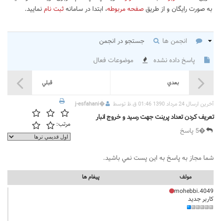
به صورت رایگان و از طریق
صفحه مربوطه
، ابتدا در سامانه
ثبت نام
نمایید.
انجمن ها
جستجو در انجمن
پاسخ داده نشده
موضوعات فعال
بعدي
قبلي
آخرين ارسال 24 مرداد 1390 01:46 ق.ظ توسط
�
j-esfahani
تعریف کردن تعداد پرینت جهت رسید و خروج انبار
مرتب:
�5 پاسخ
شما مجاز به پاسخ به اين پست نمي باشيد.
مولف
پيغام ها
mohebbi.4049
کاربر جدید