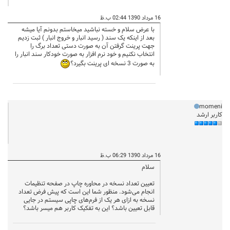
16 مرداد 1390 02:44 ب.ظ
با عرض سلام و خسته نباشید میخاستم بدونم آیا میشه
بعد از اینکه یک سند ( رسید انبار و خروج انبار ) ثبت زدیم
جهت پرینت گرفتن آن به صورت دستی تعداد برگ را
انتخاب نکنیم و خود نرم افزار به صورت خودکار سند انبار را
به صورت 3 نسخه ای پرینت بگیرد؟
momeni
کاربر ارشد
16 مرداد 1390 06:29 ب.ظ
سلام
تعیین تعداد نسخه در محاوره چاپ در صفحه تنظیمات
انجام می‌شود. منظور شما این است که پیش فرض تعداد
نسخه به ازای هر یک از فرم‌های چاپی سیستم در جایی
قابل تعیین باشد؟ این به تفکیک کاربر هم میسر باشد؟