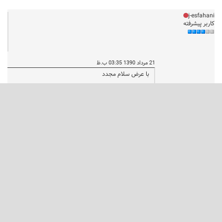
j-esfahani
کاربر پیشرفته
21 مرداد 1390 03:35 ب.ظ
با عرض سلام مجدد
مثل اینکه در پست های دیگه سوالات جواب داده شده
است.
آیا امکان تعداد دفعات چاپ برای رد گیری کاغذ ها وجود
دارد؟(درخواست عرض شده قبلی)
momeni
کاربر ارشد
22 مرداد 1390 02:35 ب.ظ
سلام