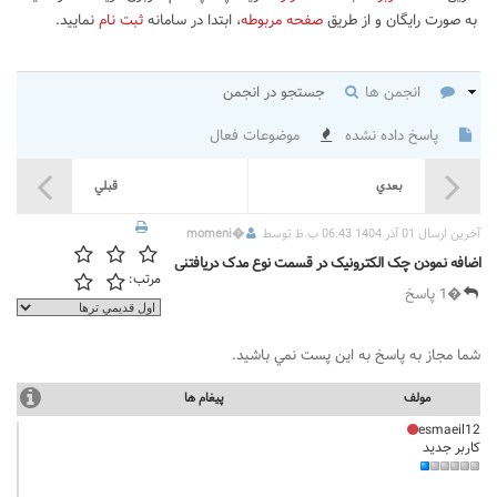
به صورت رایگان و از طریق
صفحه مربوطه
، ابتدا در سامانه
ثبت نام
نمایید.
انجمن ها
جستجو در انجمن
پاسخ داده نشده
موضوعات فعال
بعدي
قبلي
آخرين ارسال 01 آذر 1404 06:43 ب.ظ توسط
�
momeni
اضافه نمودن چک الکترونیک در قسمت نوع مدک دریافتنی
مرتب:
�1 پاسخ
شما مجاز به پاسخ به اين پست نمي باشيد.
مولف
پيغام ها
esmaeil12
کاربر جدید