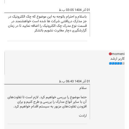
01 آذر 1404 03:05 ب.ظ
باسلام و احترام باتوجه به این موضوع که چک الکترونیک در
جز مدارک دریافتنی شرکت ها شده است خواهشنمند در
قسمت نوع مدرک چک الکترونیک را اضافه نمایید تا در زمان
گزارشگیری دچار مغایرت نشویم باتشکر
momeni
کاربر ارشد
01 آذر 1404 06:43 ب.ظ
سلام
حتما موضوع را بررسی خواهیم کرد. لازم است تا تفاوت‌های
آن با سایر انواع مدارک را بررسی و طرح کنیم و برای
افزودن تفاوت‌های مزبور به سیستم اقدام خواهیم کرد.
ارادت