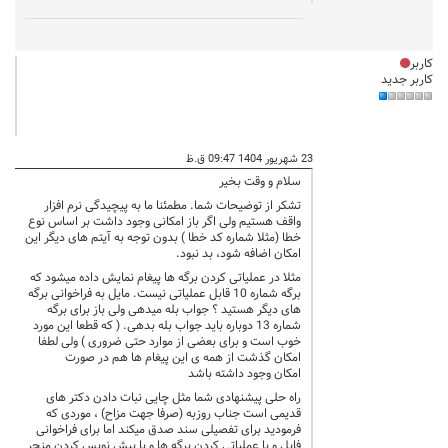
کاربر
کاربر جدید
23 شهریور 1404 09:47 ق.ظ
سلام و وقت بخیر
تشکر از توضیحات شما. مطمئنا ما به پیچیدگی نرم افزار
واقف هستیم ولی اگر باز امکانی وجود داشت بر اساس نوع
خطا (مثلا شماره کد خطا ) بدون توجه به آیتم های دیگر این
امکان اضافه شود، بد نبود.
مثلا در عملیاتی کردن برگه ها پیغام نمایش داده میشود که
برگه شماره 10 قابل عملیاتی نیست. مایل به فراخوانی برگه
های دیگر هستید ؟ جواب بله میدهی ولی باز برای برگه
شماره 13 دوباره باید جواب بله بدهی. ( که قطعا این مورد
خوب است و برای بعضی از موارد حتی ضروری ) ولی لطفا
امکان گذشت از همه ی این پیغام ها هم در صورت
امکان وجود داشته باشد
راه حلی پیشنهادی شما مثل چایی نبات دادن دکتر های
قدیمی است جناب روزبه (صرفا جهت مزاح) ، موردی که
فرمودید برای تفصیلی سند صدق میکند اما برای فراخوانی
فایل و یا عملیاتی کردن برگه ها و یا پیش نویس کردن منجر