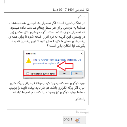
12 شهریور 1404 09:17 ق.ظ
سلام
در هنگام ذخیره اسناد اگر تفصیلی ها اجباری شده باشند ،
مسلما به درستی برای هر سطر پیغام مناسب داده میشود
که تفصیلی درج نشده است. اگر بخواهیم مثل عکس زیر
در ویندوز، این گزینه به نرم افزار اضافه شود تا برای همه ی
پیغام های همان شکل، اعمال شود تا این پیغام را نادیده
بگیرند، آیا امکان پذیر است ؟
مورد دیگری هم که برخورد کردم موقع فراخوانی برگه های
انبار، اگر برگه تکراری باشد هر بار باید پیغام تایید را بزنیم.
مسلما موارد دیگری نیز وجود دارد که به چشم ما نیامده
با تشکر
پيوست ها
1.png