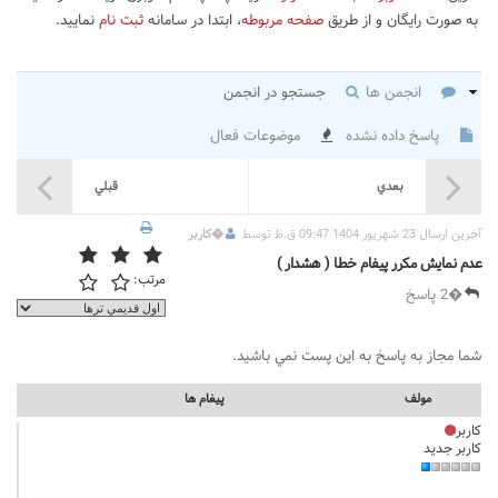
به صورت رایگان و از طریق
صفحه مربوطه
، ابتدا در سامانه
ثبت نام
نمایید.
انجمن ها
جستجو در انجمن
پاسخ داده نشده
موضوعات فعال
بعدي
قبلي
آخرين ارسال 23 شهریور 1404 09:47 ق.ظ توسط
�
کاربر
عدم نمایش مکرر پیفام خطا ( هشدار )
مرتب:
�2 پاسخ
شما مجاز به پاسخ به اين پست نمي باشيد.
مولف
پيغام ها
کاربر
کاربر جدید