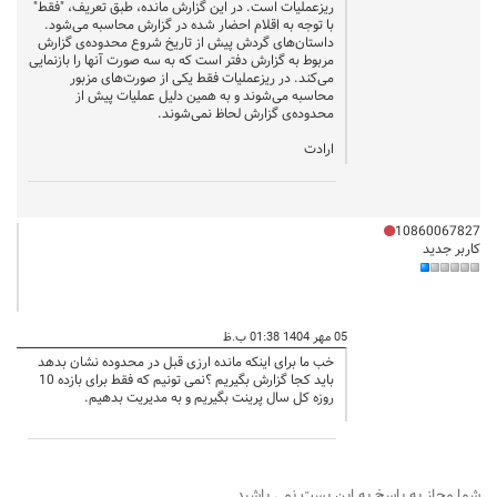
ریزعملیات است. در این گزارش مانده، طبق تعریف، "فقط"
با توجه به اقلام احضار شده در گزارش محاسبه می‌شود.
داستان‌های گردش پیش از تاریخ شروع محدوده‌ی گزارش
مربوط به گزارش دفتر است که به سه صورت آنها را بازنمایی
می‌کند. در ریزعملیات فقط یکی از صورت‌های مزبور
محاسبه می‌شوند و به همین دلیل عملیات پیش از
محدوده‌ی گزارش لحاظ نمی‌شوند.
ارادت
10860067827
کاربر جدید
05 مهر 1404 01:38 ب.ظ
خب ما برای اینکه مانده ارزی قبل در محدوده نشان بدهد
باید کجا گزارش بگیریم ؟نمی تونیم که فقط برای بازده 10
روزه کل سال پرینت بگیریم و به مدیریت بدهیم.
شما مجاز به پاسخ به اين پست نمي باشيد.