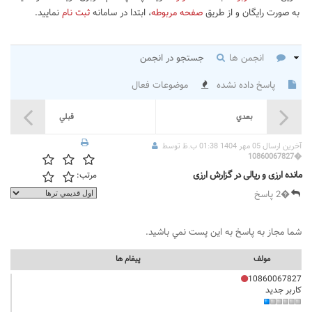
به صورت رایگان و از طریق
صفحه مربوطه
، ابتدا در سامانه
ثبت نام
نمایید.
انجمن ها
جستجو در انجمن
پاسخ داده نشده
موضوعات فعال
بعدي
قبلي
آخرين ارسال 05 مهر 1404 01:38 ب.ظ توسط
10860067827
�
مانده ارزی و ریالی در گزارش ارزی
مرتب:
�2 پاسخ
شما مجاز به پاسخ به اين پست نمي باشيد.
مولف
پيغام ها
10860067827
کاربر جدید