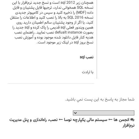
همچنان زیر sql 2012 است و نسخ جدید نرم‌افزار با این
نسخه SQL همخوانی ندارد، ترجیها فایل پشتیبان و فایل
داده (MDF) را ذخیره کنید و سپس در کامپیوتر جدیدی
نسخه SQL 2016 به بالا را نصب کنید و اطلاعات را منتقل
کنید، یا اگر از وجود پشتیبان سالم اطمینان دارید روی
همین ویندور فعلی sql قدیمی را پاک کرده و sql جدید را
بصورت defualt instance نصب نمایید. راهنمای نصب
هدیه کنار فایل دانلود شده موجود بوده و آموزش نصب
نسخ بروز sql در لینک زیر موجود است.
نصب sql
با ارادت
شما مجاز به پاسخ به اين پست نمي باشيد.
انجمن ها
سیستم مالی یکپارچه نوسا
نصب، راه‌اندازی و پنل مدیریت
نرم‌افزار