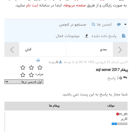
به صورت رایگان و از طریق
صفحه مربوطه
، ابتدا در سامانه
ثبت نام
نمایید.
انجمن ها
جستجو در انجمن
پاسخ داده نشده
موضوعات فعال
بعدي
قبلي
آخرين ارسال 22 فروردین 1402 08:16 ق.ظ توسط
�
روزبه
پیغام sql server 2017
مرتب:
�2 پاسخ
شما مجاز به پاسخ به اين پست نمي باشيد.
مولف
پيغام ها
m_sh
کاربر