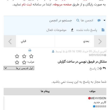
به صورت رایگان و از طریق
صفحه مربوطه
، ابتدا در سامانه
ثبت نام
نمایید.
انجمن ها
جستجو در انجمن
پاسخ داده نشده
موضوعات فعال
بعدي
قبلي
آخرين ارسال 05 خرداد 1390 09:16 ق.ظ توسط
MEHVISION
�
مشكل در فرمول نويسي در ساخت گزارش
مرتب:
�2 پاسخ
شما مجاز به پاسخ به اين پست نمي باشيد.
مولف
پيغام ها
MEHVISION
کاربر جدید