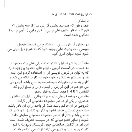
29 اردیبهشت 1390 10:53 ق.ظ
با سلام
همان طور كه ميدانيد بخش گزارش ساز از سه بخش 1-
فرم 2-ساختار ستون هاي چاپي 3- فرم چاپي ( الگوي چاپ )
تشكيل شده است.
در بخش گزارش سازي ، ساختار چاپي قسمت فرمول
نويسي محدوديت هايي وجود دارد كه به شرح ذيل بيان مي
شود شايد بتوان كاري كرد.
مثلا ً در بخش تحليل - تفكيك تفضيلي هاي يك مجموعه
به حساب در قسمت فرمول ، آيتم هاي محدودي وجود دارد
كه به توان در فرمول نويسي از آن استفاده كرد و اين آيتم
هارو سيستم به شكل دلخواه خود به كار بر ارائه مي كند و
كاربر به تمام محتويات سيستم محيط نمي باشد فرض من
مي خواهم در اين گزارش از ايتم نام ارز و مبلغ ارز و كد
تفضيل 1 تا 4 را مورد استفاده قرار دهم
مثلا مي خواهم فرمولي بنويسم كه وقتي سلول در مقابل
عنصري از يكي از عناصر مجموعه تفضيلي قرار گرفت
شروطي بر آن حاكم باشد مثلا اگر واحد ارزي آن دلار باشد
جزء جمع نمايشي ظاهر نشود و الگر دو تفضيل 1 و 2 در كد
خاصي باهم متاثر از عنصر مجموعه تفضيلي نمايش داده
شوند و ساير خصوصياتي كه در سيستم تعريف شده است .
اين امر در گزارش سازهايي چون كريستال ريپورت يا كيو
كليك وجود دارد و كاربر مي تواند از تمامي عناصر بانك