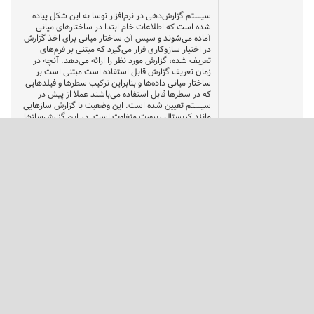
سیستم گزارش‌دهی در نرم‌افزار نوسا به این شکل پیاده
شده است که اطلاعات خام ابتدا در ساختارهای میانی
آماده می‌شوند و سپس آن ساختار میانی برای اخذ گزارش
در اختیار سازوکاری قرار می‌گیرد که مبتنی بر فرم‌های
تعریف شده، گزارش مورد نظر را ارائه می‌دهد. آنچه در
زمان تعریف گزارش قابل استفاده است مبتنی است بر
ساختار میانی داده‌ها و بنابراین ترکیب سطرها و فیلدهایی
که در سطرها قابل استفاده می‌باشند عملا از پیش در
سیستم تعیین شده است. این وضعیت با گزارش سازهایی
مانند کریستال ریپورت متفاوت است. در این گزارش‌سازها
هیچ سیستمی که ساختار میانی را در اختیار قرار دهد وجود
ندارد و به تصور حقیر تهیه یک گزارش دلخواه با استفاده از
آن بسیار دشوارتر از سیستم نوسا است. در مقابل ما نیز
محدودیت‌هایی داریم که یکی از آنها همین است که
فرمودید: در همه گزارش‌ها، همه فیلدها در اختیار قرار
ندارند، بلکه فقط فیلدهایی که در ساختار میانی ما تعریف
شده‌اند برای استفاده در اختیار هستند.
در همان گزارشی که اشاره فرمودید، عملیات یک مجموعه از
تفصیلی‌ها مورد بحث است. آنچه ساختار میانی سیستم در
هر سطر از این گزارش بدست می‌دهد، فقط کد و نام
تفصیلی، گردش و مانده آن و اجزاء گردش و مانده (به
صورت شرطهای قابل تنظیم برروی حساب) است. در
فرمول‌ها نیز فقط از همین فیلدها می‌توان استفاده کرد.
یعنی سیستم ابتدا داده‌ها را به صورتی که ذکر کردم
سازمان‌دهی می‌کند و در ادامه فرم گزارش را از خواست
کاربر (یا فرم تعریف شده قبلی) به این داده‌ها "اعمال"