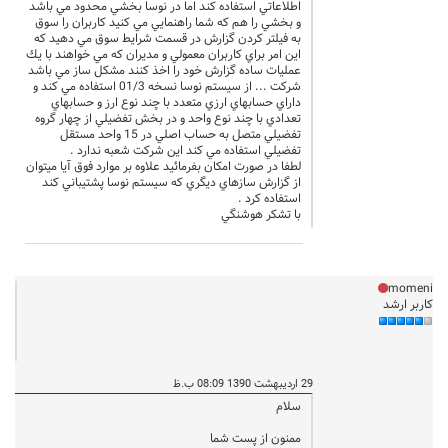
اطلاعاتي استفاده كند اما در نوسا بخشي محدود مي باشد
و بخشي را هم كه شما راهنمايي مي كنيد كاربران را سوق
به فيلتر كردن گزارش در قسمت شرايط سوق مي دهيد كه
اين امر براي كاربران معمولي و مديران كه مي خواهند با يك
عمليات ساده گزارش خود را اخذ كنند مشكل ساز مي باشد
شركت ... از سيستم نوسا نسخه 01/3 استفاده مي كند و
داراي حسابهاي ارزي متعدد با چند نوع ارز و حسابهاي
تعدادي با چند نوع واحد و در بخش تفضيلي از چهار گروه
تفضيلي متصل به حساب اصلي در 15 واحد مستقل
تفضيلي استفاده مي كند اين شركت شعبه ندارد .
لطفا در صورت امكان بفرمائيد علاوه بر موارد فوق آيا ميتوان
از گزارش سازهاي ديگري كه سيستم نوسا پشتيباني كند
استفاده كرد .
با تشكر هوشنگي
momeni
کاربر ارشد
29 اردیبهشت 1390 08:09 ب.ظ
سلام
ممنون از پست شما