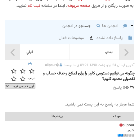
به صورت رایگان و از طریق
صفحه مربوطه
، ابتدا در سامانه
ثبت نام
نمایید.
انجمن ها
جستجو در انجمن
پاسخ داده نشده
موضوعات فعال
بعدي
قبلي
آخرين ارسال 24 اردیبهشت 1390 09:21 ق.ظ توسط
�
alipour
چگونه می توانیم دسترسی کاربر را برای اصلاح وحذف حساب و
مرتب:
تفصیلی محدود کنیم؟
�0 پاسخ
شما مجاز به پاسخ به اين پست نمي باشيد.
مولف
پيغام ها
alipour
کاربر