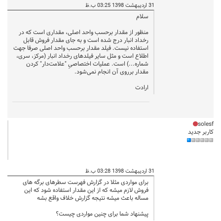
31 اردیبهشت 1398 03:25 ب.ظ
سلام
منظور از مقدار برحسب واحد اصلی، مقداری است که در
رخداد انبار درج شده است و به جای مقدار فروش قابل
استفاده نیست. فیلد مقدار برحسب واحد اصلی صرفا جهت
اطلاع است و مثل سایر فیلدهای رخداد انبار (مرکز، سری،
شماره...) است. عملیات اختصاصیِ "علامت‌دار" کردن
مقدار برروی آن انجام نمی‌شود.
ارادت
solesf
کاربر جدید
31 اردیبهشت 1398 03:28 ب.ظ
برای مواردی مثلا در گزارش فهرست سطرهای برگه های
فروش لازم میشه که از این مقدار استفاده شود که این
مساله باعث میشه نتیجه گزارش خلاف واقع بشه
پیشنهاد شما برای چنین مواردی چیست؟