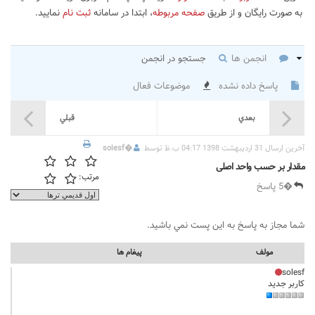
به صورت رایگان و از طریق
صفحه مربوطه
، ابتدا در سامانه
ثبت نام
نمایید.
انجمن ها
جستجو در انجمن
پاسخ داده نشده
موضوعات فعال
بعدي
قبلي
آخرين ارسال 31 اردیبهشت 1398 04:17 ب.ظ توسط
�
solesf
مقدار بر حسب واحد اصلی
مرتب:
�5 پاسخ
شما مجاز به پاسخ به اين پست نمي باشيد.
مولف
پيغام ها
solesf
کاربر جدید