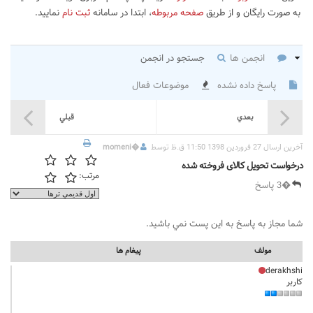
به صورت رایگان و از طریق
صفحه مربوطه
، ابتدا در سامانه
ثبت نام
نمایید.
انجمن ها
جستجو در انجمن
پاسخ داده نشده
موضوعات فعال
بعدي
قبلي
آخرين ارسال 27 فروردین 1398 11:50 ق.ظ توسط
�
momeni
درخواست تحویل کالای فروخته شده
مرتب:
�3 پاسخ
شما مجاز به پاسخ به اين پست نمي باشيد.
مولف
پيغام ها
derakhshi
کاربر