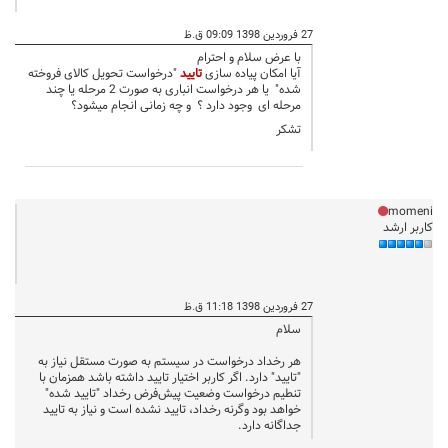
27 فروردین 1398 09:09 ق.ظ
با عرض سلام و احترام
آیا امکان پیاده سازی
تایید
"درخواست تحویل کالای فروخته
شده" یا هر درخواست انباری به صورت 2 مرحله یا چند
مرحله ای وجود دارد ؟ و چه زمانی انجام میشود؟
تشکر
momeni
کاربر ارشد
27 فروردین 1398 11:18 ق.ظ
سلام
هر رخداد درخواست در سیستم به صورت مستقل نیاز به
"تایید" دارد. اگر کاربر اختیار تایید داشته باشد همزمان با
تنطیم درخواست وضعیت پیش‌فرض رخداد "تایید شده"
خواهد بود وگرنه رخداد، تایید نشده است و نیاز به تایید
جداگانه دارد.