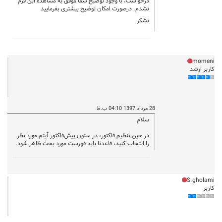
درخواست، با وجود توضیح شما موفق به مشاهده این فرم
نشدم. درصورت امکان توضیح بیشتری بفرمایید
تشکر
momeni
کاربر ارشد
28 مرداد 1397 04:10 ب.ظ
سلام
در حین تنظیم فاکتور، در ستون پیش‌فاکتور آیتم مورد نظر
را انتخاب کنید، قاعدتا باید فهرست مورد بحث ظاهر شود.
S.gholami
کاربر