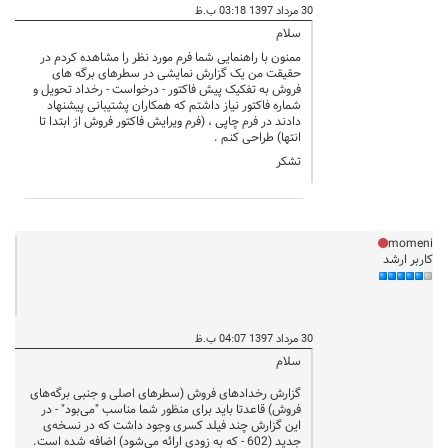
30 مرداد 1397 03:18 ب.ظ
سلام
ممنون با راهنمایی شما فرم مورد نظر را مشاهده کردم در
حقیقت من یک گزارش نمایشی در سطرهای برگه های
فروش به تفکیک پیش فاکتور - درخواست - رخداد تحویل و
شماره فاکتور نیاز داشتم که همکاران پشتیبانی پیشنهاد
دادند در فرم چاپی ، (فرم ویرایش فاکتور فروش از ابتدا تا
انتها) طراحی کنم .
تشکر
momeni
کاربر ارشد
30 مرداد 1397 04:07 ب.ظ
سلام
گزارش رخدادهای فروش (سطرهای اصلی و جنبی برگه‌های
فروش) قاعدتا باید برای منظور شما مناسب "می‌بود" - در
این گزارش چند فیلد کسری وجود داشت که در نسخه‌ی
جدید (602 - که به زودی ارائه می‌شود) اضافه شده است.