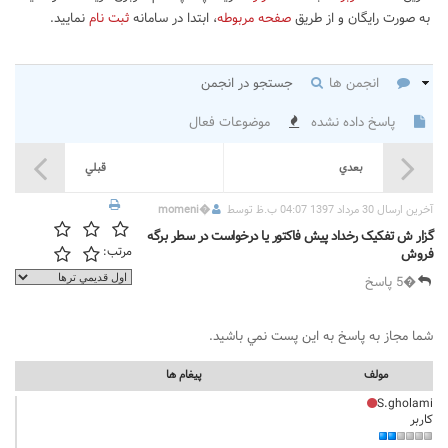
به صورت رایگان و از طریق
صفحه مربوطه
، ابتدا در سامانه
ثبت نام
نمایید.
انجمن ها
جستجو در انجمن
پاسخ داده نشده
موضوعات فعال
بعدي
قبلي
آخرين ارسال 30 مرداد 1397 04:07 ب.ظ توسط
�
momeni
گزار ش تفکيک رخداد پيش فاکتور يا درخواست در سطر برگه
مرتب:
فروش
�5 پاسخ
شما مجاز به پاسخ به اين پست نمي باشيد.
مولف
پيغام ها
S.gholami
کاربر