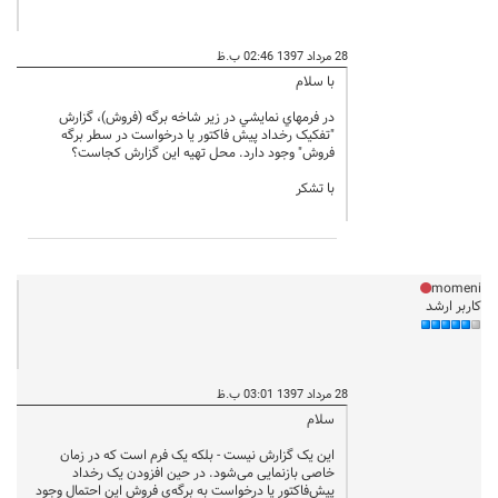
28 مرداد 1397 02:46 ب.ظ
با سلام
در فرمهاي نمايشي در زير شاخه برگه (فروش)، گزارش
"تفکيک رخداد پيش فاکتور يا درخواست در سطر برگه
فروش" وجود دارد. محل تهيه اين گزارش کجاست؟
با تشکر
momeni
کاربر ارشد
28 مرداد 1397 03:01 ب.ظ
سلام
این یک گزارش نیست - بلکه یک فرم است که در زمان
خاصی بازنمایی می‌شود. در حین افزودن یک رخداد
پیش‌فاکتور یا درخواست به برگه‌ی فروش این احتمال وجود