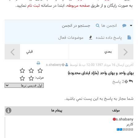
به صورت رایگان و از طریق
صفحه مربوطه
، ابتدا در سامانه
ثبت نام
نمایید.
انجمن ها
جستجو در انجمن
پاسخ داده نشده
موضوعات فعال
بعدي
قبلي
آخرين ارسال 16 مرداد 1397 12:00 ب.ظ توسط
�
s.shabany
بهای واحد و بهای واحد (مازاد ابتدای محدوده)
مرتب:
�2 پاسخ
شما مجاز به پاسخ به اين پست نمي باشيد.
مولف
پيغام ها
s.shabany
کاربر