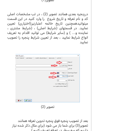
تصویر(1)
درپنجره بعدی همانند تصویر (2) ، در تب مشخصات اصلی
کد و نام تعرفه و تاریخ شروع را وارد کنید در این قسمت
میتوانیدهمچنین تاریخ خاتمه اعتبارنیز(اختیاری) تعیین
نمایید. در قسمتهای (شرایط اصلی) ، (شرایط مشتری ،
نماینده و... ) و (سایر شرایط) می توانید اقدام به تعریف
انواع شرایط نمایید ، بعد از تعیین شرایط پنجره را تصویب
نمایید
تصویر (2)
بعد از تصویب پنجره فوق پنجره تدوین تعرفه همانند
تصویر(3) برای شما باز می شود (برای مثال ذکر شده نیاز
داریم که سه سطر در تعرفه تعریف کنیم )