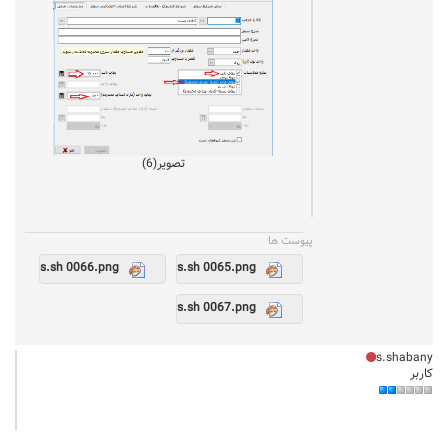
تصویر(6)
پيوست ها
s.sh 0066.png
s.sh 0065.png
s.sh 0067.png
s.shabany
کاربر