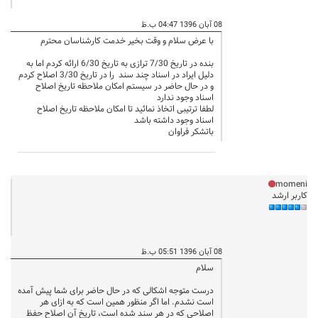
08 آبان 1396 04:47 ب.ظ
با عرض سلام و وقت بخیر خدمت کارشناسان محترم
بنده در تاریخ 7/30 ترازی به تاریخ 6/30 ارائه کردم اما به
دلیل ایراد در اسناد چند سند را در تاریخ 3/30 اصلاح کردم
و در حال حاضر در سیستم امکان ملاحظه تاریخ اصلاح
اسناد وجود ندارد
لطفا ترتیبی اتخاذ نمائید تا امکان ملاحظه تاریخ اصلاح
اسناد وجود داشته باشد
باتشکر فراوان
momeni
کاربر ارشد
08 آبان 1396 05:51 ب.ظ
سلام
درست متوجه اشکالی که در حال حاضر برای شما پیش آمده
است نشدم. اما اگر منظور همین است که به ازای هر
اصلاحی که در هر سند شده است، تاریخ آن اصلاح حفظ