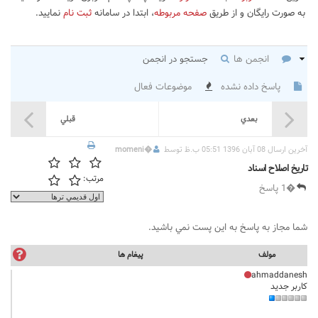
به صورت رایگان و از طریق
صفحه مربوطه
، ابتدا در سامانه
ثبت نام
نمایید.
انجمن ها
جستجو در انجمن
پاسخ داده نشده
موضوعات فعال
بعدي
قبلي
آخرين ارسال 08 آبان 1396 05:51 ب.ظ توسط
�
momeni
تاریخ اصلاح اسناد
مرتب:
�1 پاسخ
شما مجاز به پاسخ به اين پست نمي باشيد.
مولف
پيغام ها
ahmaddanesh
کاربر جدید