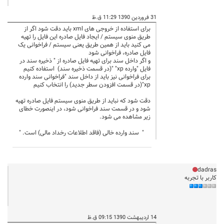
31 فروردین 1390 11:29 ق.ظ
برای استفاده از خروجی های xml باید دقت شود اگر از
طریق منوی سیستم / ایجاد فایل صادره این فایل را تهیه
می کنید باید از همین طریق یعنی سیستم / فراخوانی یک
فایل صادره، فراخوانی شود
و اگر داخل سند برای تهیه فایل صادره از " ذخیره سند در
فایل "وارده xp" "(در قسمت ذخیره سند) استفاده کنیم
برای فراخوانی نیز باید از داخل سند "فراخوانی سند وارده
xp"(در قسمت افزودن سطر جدید) را انتخاب کنیم
دقت شود که نباید از طریق منوی سیستم فایل صادره تهیه
شود و در قسمت سند فراخوانی شود، در اینصورت خطای
زیر مشاهده می شود.
" سند وارده خالی (فاقد اطلاعات رخداد مالی) است. "
dadras
کاربر با تجربه
14 اردیبهشت 1390 09:15 ق.ظ