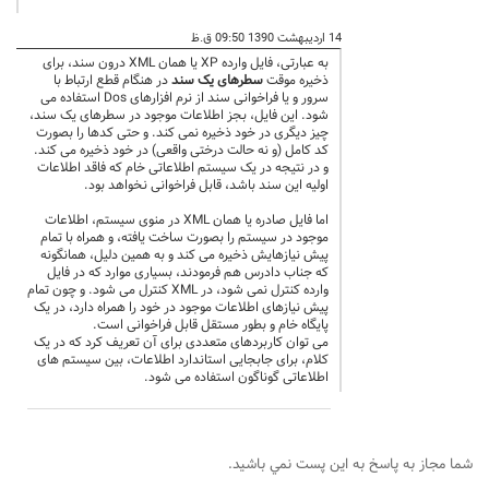
14 اردیبهشت 1390 09:50 ق.ظ
به عبارتی، فایل وارده XP یا همان XML درون سند، برای
ذخیره موقت
سطرهای یک سند
در هنگام قطع ارتباط با
سرور و یا فراخوانی سند از نرم افزارهای Dos استفاده می
شود. این فایل، بجز اطلاعات موجود در سطرهای یک سند،
چیز دیگری در خود ذخیره نمی کند. و حتی کدها را بصورت
کد کامل (و نه حالت درختی واقعی) در خود ذخیره می کند.
و در نتیجه در یک سیستم اطلاعاتی خام که فاقد اطلاعات
اولیه این سند باشد، قابل فراخوانی نخواهد بود.
اما فایل صادره یا همان XML در منوی سیستم، اطلاعات
موجود در سیستم را بصورت ساخت یافته، و همراه با تمام
پیش نیازهایش ذخیره می کند و به همین دلیل، همانگونه
که جناب دادرس هم فرمودند، بسیاری موارد که در فایل
وارده کنترل نمی شود، در XML کنترل می شود. و چون تمام
پیش نیازهای اطلاعات موجود در خود را همراه دارد، در یک
پایگاه خام و بطور مستقل قابل فراخوانی است.
می توان کاربردهای متعددی برای آن تعریف کرد که در یک
کلام، برای جابجایی استاندارد اطلاعات، بین سیستم های
اطلاعاتی گوناگون استفاده می شود.
شما مجاز به پاسخ به اين پست نمي باشيد.