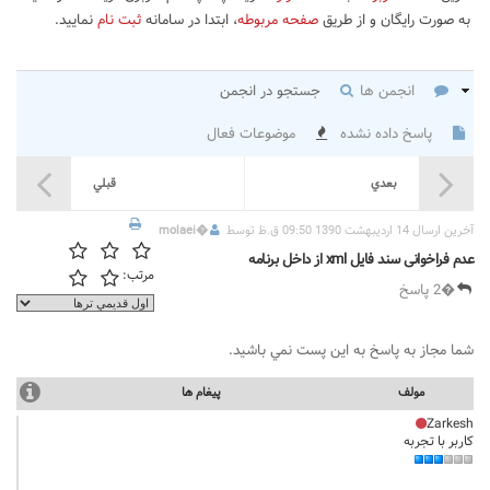
به صورت رایگان و از طریق
صفحه مربوطه
، ابتدا در سامانه
ثبت نام
نمایید.
انجمن ها
جستجو در انجمن
پاسخ داده نشده
موضوعات فعال
بعدي
قبلي
آخرين ارسال 14 اردیبهشت 1390 09:50 ق.ظ توسط
�
molaei
عدم فراخوانی سند فایل xml از داخل برنامه
مرتب:
�2 پاسخ
شما مجاز به پاسخ به اين پست نمي باشيد.
مولف
پيغام ها
Zarkesh
کاربر با تجربه