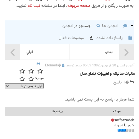
به صورت رایگان و از طریق
صفحه مربوطه
، ابتدا در سامانه
ثبت نام
نمایید.
انجمن ها
جستجو در انجمن
پاسخ داده نشده
موضوعات فعال
بعدي
قبلي
آخرين ارسال 20 فروردین 1392 05:39 ب.ظ توسط
�
Etemadi
مالیات سالیانه و تغییرات ابتدای سال
مرتب:
�1 پاسخ
شما مجاز به پاسخ به اين پست نمي باشيد.
مولف
پيغام ها
saffarzadeh
کاربر با تجربه