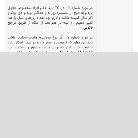
در مورد شماره 1 : در TC باید حکم افراد مخصوصا حقوق
پایه و به طبع آن دستمزد روزانه و حداکثر بیمه و حق اولاد و
اگر سال کبیسه باشد و لازم بود تعداد روزهای سال را هم
تغییر دهیم . ( البته باز هم بعد از اعلام از طریق مراجع
قانونی )
در مورد شماره 2 : اگر نوع محاسبه مالیات سالیانه باشد
باید این موارد که فرمودید را صفر کرد و در ضمن امکان دارد
با توجه به پارامتریک بودن برنامه حقوق و دستمزد این
فیلدها با این شماره ها در سیستم معرفی نشده باشند و در
ضمن امکان دارد نیاز به صفر کردن برخی دیگر از فیلدهای
تجمعی مانند مانده مرخصی نیز داشته باشیم پس بنابراین
باید کلیه فیلدهای تجمعی را به کمک خود مشتری بررسی
کنیم .
در مورد شماره 3 : لزوما نام پردازه و برنامه متصل به آن
همان که فرمودید نیست و دوستان دقت بیشتری فرمایند باز
هم با توجه به پارامتریک بودن برنامه حقوق و دستمزد این
نام ها می تواند متفاوت باشد و یا حتی شاید اصلا این
تعاریف از قبل برای برخی از مشتریان وجود نداشته باشد و
ما نیاز داشته باشیم این برنامه و پردازه را خودمان ایجاد
کنیم .
یک نکته دیگر :
می توان احکام جدید افراد را که می تواند شامل فیلد های
مختلفی باشد اگر دارای درصد و ضرایب خاص و ثابتی باشد