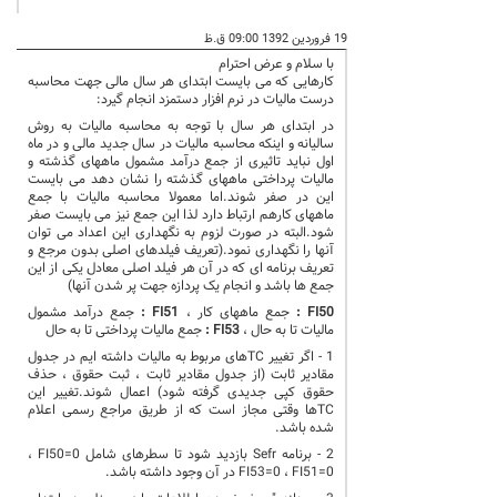
19 فروردین 1392 09:00 ق.ظ
با سلام و عرض احترام
کارهایی که می بایست ابتدای هر سال مالی جهت محاسبه
درست مالیات در نرم افزار دستمزد انجام گیرد:
در ابتدای هر سال با توجه به محاسبه مالیات به روش
سالیانه و اینکه محاسبه مالیات در سال جدید مالی و در ماه
اول نباید تاثیری از جمع درآمد مشمول ماههای گذشته و
مالیات پرداختی ماههای گذشته را نشان دهد می بایست
این در صفر شوند.اما معمولا محاسبه مالیات با جمع
ماههای کارهم ارتباط دارد لذا این جمع نیز می بایست صفر
شود.البته در صورت لزوم به نگهداری این اعداد می توان
آنها را نگهداری نمود.(تعریف فیلدهای اصلی بدون مرجع و
تعریف برنامه ای که در آن هر فیلد اصلی معادل یکی از این
جمع ها باشد و انجام یک پردازه جهت پر شدن آنها)
FI50
:
جمع ماههای کار ،
FI51
:
جمع درآمد مشمول
مالیات تا به حال ،
FI53
:
جمع مالیات پرداختی تا به حال
1 - اگر تغییر
TC
های مربوط به مالیات داشته ایم در جدول
مقادیر ثابت (از جدول مقادیر ثابت ، ثبت حقوق ، حذف
حقوق کپی جدیدی گرفته شود) اعمال شوند.تغییر این
TC
ها وقتی مجاز است که از طریق مراجع رسمی اعلام
شده باشد.
2 - برنامه
Sefr
بازدید شود تا سطرهای شامل
FI50=0
،
FI51=0
،
FI53=0
در آن وجود داشته باشد.