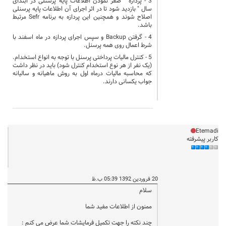
3 - پردازه " صفر نمودن اطلاعات پایه پرسنلی در ابتدای
سال " بازدید شود تا در اثر اجرای آن اطلاعات پایه پرسنلی
اصلاح شوند و همچنین این پردازه به برنامه
Sefr
مرتبط
باشد.
4 - گرفتن
Backup
و سپس اجرای پردازه در ماه اسفند با
شرط اعمال روی همه پرسنل.
5 - کنترل مالیات پرداختی پرسنل با توجه به انواع استخدام.
(یک نفر از هر نوع استخدام کنترل شود) باید در نظر داشت
که محاسبه مالیات درماه اول به روش ماهیانه و سالیانه
جواب یکسانی دارند.
Etemadi
کاربر پیشرفته
20 فروردین 1392 05:39 ب.ظ
سلام
ممنون از اطلاعات مفید شما
چند نکته را جهت تکمیل فرمایشات شما عرض می کنم :