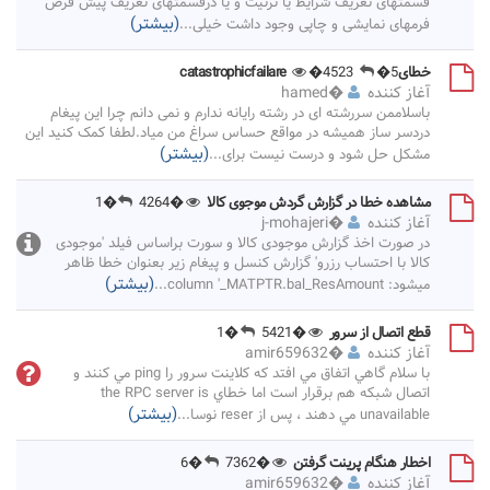
قسمتهای تعریف شرایط یا ترتیت و یا درقسمتهای تعریف پیش فرض
(بیشتر)
فرمهای نمایشی و چاپی وجود داشت خیلی
...
خطایcatastrophicfailare
�5
�4523
آغاز کننده
�
hamed
باسلاممن سررشته ای در رشته رایانه ندارم و نمی دانم چرا این پیغام
دردسر ساز همیشه در مواقع حساس سراغ من میاد.لطفا کمک کنید این
(بیشتر)
مشکل حل شود و درست نیست برای
...
مشاهده خطا در گزارش گردش موجوی کالا
�4264
�1
آغاز کننده
�
j-mohajeri
در صورت اخذ گزارش موجودی کالا و سورت براساس فیلد 'موجودی
کالا با احتساب رزرو' گزارش کنسل و پیغام زیر بعنوان خطا ظاهر
(بیشتر)
میشود: column '_MATPTR.bal_ResAmount
...
قطع اتصال از سرور
�5421
�1
آغاز کننده
�
amir659632
با سلام گاهي اتفاق مي افتد كه كلاينت سرور را ping مي كنند و
اتصال شبكه هم برقرار است اما خطاي the RPC server is
(بیشتر)
unavailable مي دهند ، پس از reser نوسا
...
اخطار هنگام پرینت گرفتن
�7362
�6
آغاز کننده
�
amir659632