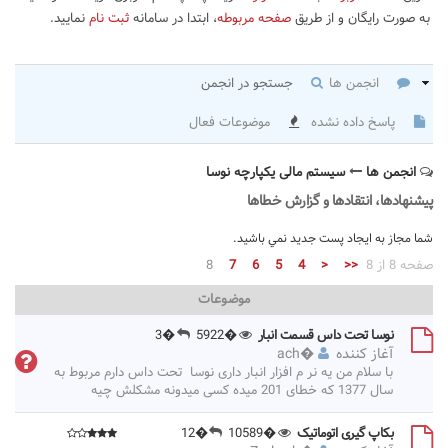
به صورت رایگان و از طریق
صفحه مربوطه
، ابتدا در سامانه
ثبت نام
نمایید.
انجمن ها
جستجو در انجمن
پاسخ داده نشده
موضوعات فعال
انجمن ها
سیستم مالی یکپارچه نوسا
پیشنهادها، انتقادها و گزارش خطاها
شما مجاز به ايجاد پست جديد نمي باشيد.
صفحه 8 از 8
<<
<
4
5
6
7
8
موضوعات
نوسا تحت داس قسمت انبار
�5922
�3
آغاز کننده
�
ach
با سلام من یه نر م افزار انبار داری نوسا تحت داس دارم مربوط به
سال 1377 که خطای 201 میده کسی میدونه مشکلش چیه
بکاپ گیری اتوماتیک
�10589
�12