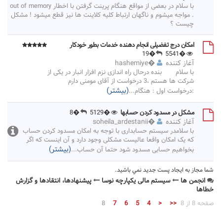
با سلام در بعضی از مواقع هنگام پرینت گرفتن با اخطار out of memory
. مواجه میشوم و ناگهان ارتباط کلیه کلاینت ها نیز قطع میشود ! مشکل
چیست ؟
امکان درج تفضیلی انجام دهنده خدمات بطور خودکار
�19
�5541
آغاز کننده
�
hashemiye
با سلام بنده درحال راه اندازی نزم افزار انبار در یکی از
شرکت ها هستم ،3 درخواست از آقای مومنی دارم
(بیشتر)
:درخواست اول : هنگام
...
مشکل در مسدود کردن حسابها
�5129
�8
آغاز کننده
�
soheila_ardestanii
با سلامدر سیستم حسابداری با توجه به امکان مسدود کردن حساب
که یک امکان واقعا عالیست مشکلی وجود دارد و آن اینست که اگر
(بیشتر)
بخواهیم حسابی مسدود شود حتما آن حساب
...
شما مجاز به ايجاد پست جديد نمي باشيد.
انجمن ها
سیستم مالی یکپارچه نوسا
پیشنهادها، انتقادها و گزارش
خطاها
صفحه 8 از 8
<<
<
4
5
6
7
8