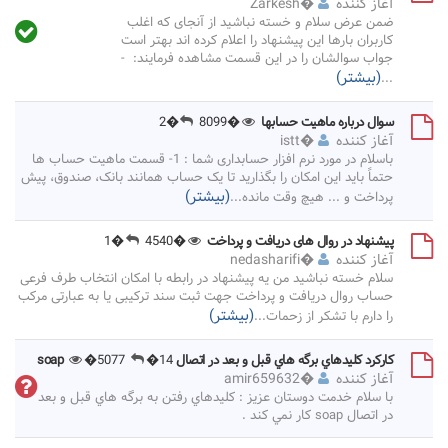
آغاز کننده
�
Zarkesh
ضمن عرض سلام و خسته نباشید از آنجای که اغلب
کاربران بارها این پیشنهاد را اعلام کرده اند بهتر است
جواب سوالشان را در این قسمت مشاهده فرمایند: -
(بیشتر)
...
سوال درباره ماهیت حسابها
�8099
�2
آغاز کننده
�
istt
باسلام در مورد نرم افزار حسابداری شما : 1- قسمت ماهیت حساب ها
حتماً باید این امکان را بگذارید تا یک حساب همانند بانک، صندوق، پیش
(بیشتر)
پرداخت و ... هیچ وقت مانده
...
پیشنهاد در روال های دریافت و پرداخت
�4540
�1
آغاز کننده
�
nedasharifi
سلام خسته نباشید من یه پیشنهاد در رابطه با امکان انتخاب طرف فرعی
حساب روال دریافت و پرداخت جهت ثبت سند ترکیبی یا به عبارتی مرکب
(بیشتر)
را دارم با تشکر از زحمات
...
كاركرد كليدهاي برگه هاي قبل و بعد در اتصال soap
�14
�5077
آغاز کننده
�
amir659632
با سلام خدمت دوستان عزيز : كليدهاي رفتن به برگه هاي قبل و بعد
در اتصال soap كار نمي كند .