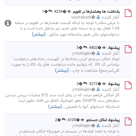
یادداشت ها وهشدارها در تقویم
�4234
�1
آغاز کننده
�
vazirabadi
با عرض سلام با توجه به اینکه قسمت هشدارها در تقویم در نسخه
1.04 فعال بود و به نسخه های جدید نیز منتقل شده است و با
(بیشتر)
درخواستهای مکرر هنوز متاسفانه مورد مذکور
...
پیشنهاد
�4402
�5
آغاز کننده
�
j-mohajeri
ایجاد امکان سرجمع کردن رخدادها در 'فهرست رخدادهای درخواست '
براساس کد کالا که بتوانیم مانده درخواست های یک کالا را به صورت
(بیشتر)
کلی(سرجمع) مشاهده یا چاپ
...
پیشنهاد
�4272
�3
آغاز کننده
�
j-mohajeri
اگر امکانی فراهم میشد که در زمان ثبت سند (F2) عملیات بررسی درستی
سطرهای سند (ShitF9) بطور اتوماتیک اتفاق می افتاد جلوی ثبت
(بیشتر)
اسنادیکه حسابهای آنها با تفصیلی
...
پیشنهاد امکان جستجو
�4105
�2
آغاز کننده
�
j-mohajeri
با توجه به تعدد فیلدها در سیستم در صورتیکه امکان جستجو در