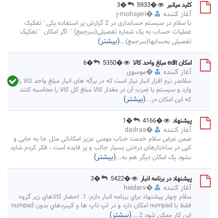
کلید میانبر
�5933
�3
آغاز کننده
�
j-mohajeri
با سلام در سیستم حسابداری در 2 گزارش پر استفاده یکی ' تفکیک
عملیات حساب به یک شماره تفصیلی(سرجمع) ' اگر امکان ' تفکیک
(بیشتر)
تفصیلی بحسابها(سرجمع)
...
امکان edit مبلغ واحد کالا
�5350
�6
آغاز کننده
�
موسوی
سلامدر نرم افزار انبار نیاز است که در برگه های انبار مبلغ واحد کالا را
وارد و سیستم با ضرب آن در مقدار کالا مبلغ کل کالا را محاسبه کنند
(بیشتر)
که این امکان در
...
پیشنهاد
�4166
�1
آغاز کننده
�
dadras
ضمن عرض سلام خدمت جناب مومنی عزیز امکاناتی مثل جا به جایی و
کپی در ساختارهای درختی بسیار جالب و پر فایده است ، فکر کردم شاید
(بیشتر)
بشود یک امکان دیگر هم به
...
پيشنهاد در برنامه انبار
�5422
�3
آغاز کننده
�
heidarv
سلام چهار پيشنهاد براي برنامه انبار دارم: 1. احضار كالاهاي زير گروه
فقط با numpad امكان دارد و در لپ تاپ ها و كيبردهاي بدون numpad
(بیشتر)
اين كار ممكن شود 2.
...