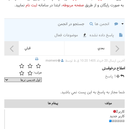
به صورت رایگان و از طریق
صفحه مربوطه
، ابتدا در سامانه
ثبت نام
نمایید.
انجمن ها
جستجو در انجمن
پاسخ داده نشده
موضوعات فعال
بعدي
قبلي
آخرين ارسال 20 خرداد 1405 10:20 ق.ظ توسط
�
momeni
اصلاح درخواستی
مرتب:
�1 پاسخ
شما مجاز به پاسخ به اين پست نمي باشيد.
مولف
پيغام ها
کاربر2
کاربر جدید