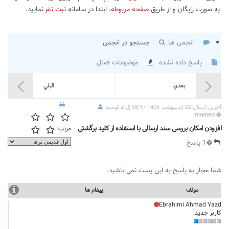
به صورت رایگان و از طریق
صفحه مربوطه
، ابتدا در سامانه
ثبت نام
نمایید.
انجمن ها
جستجو در انجمن
پاسخ داده نشده
موضوعات فعال
بعدي
قبلي
آخرين ارسال 02 اردیبهشت 1405 08:17 ق.ظ توسط
momeni
�
افزودن امکان بررسی سند ارسالی با استفاده از کلید برگشتی
مرتب:
�1 پاسخ
شما مجاز به پاسخ به اين پست نمي باشيد.
مولف
پيغام ها
Ebrahimi Ahmad Yazd
کاربر جدید