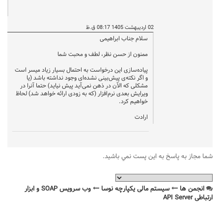
02 اردیبهشت 1405 08:17 ق.ظ
سلام جناب ابراهیمی
ممنون از حسن نظر، لطف و محبت شما
پیاده‌سازی این درخواست به احتمال بسیار زیاد میسر است
و اگر نکته‌ی پیش‌بینی نشده‌ای وجود نداشته باشد (یا
مشکلی که الآن در ذهن نمی‌آید پیش نیاید) حتما آنرا در
ویرایش بعدی نرم‌افزار (که به زودی ارائه خواهد شد) لحاظ
خواهیم کرد.
ارادت
شما مجاز به پاسخ به اين پست نمي باشيد.
انجمن ها
سیستم مالی یکپارچه نوسا
وب سرویس SOAP و ابزار
ارتباطی API Server