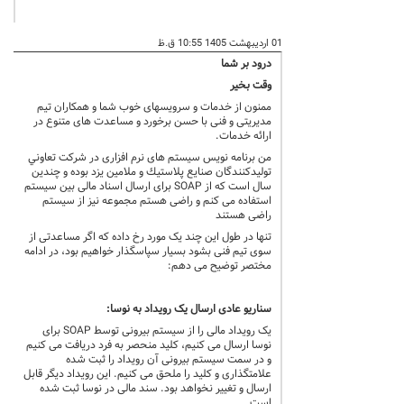
01 اردیبهشت 1405 10:55 ق.ظ
درود بر شما
وقت بخیر
ممنون از خدمات و سرویسهای خوب شما و همکاران تیم
مدیریتی و فنی با حسن برخورد و مساعدت های متنوع در
ارائه خدمات.
من برنامه نویس سیستم های نرم افزاری در شركت تعاوني
توليدكنندگان صنايع پلاستيك و ملامين يزد بوده و چندین
سال است که از SOAP برای ارسال اسناد مالی بین سیستم
استفاده می کنم و راضی هستم مجموعه نیز از سیستم
راضی هستند
تنها در طول این چند یک مورد رخ داده که اگر مساعدتی از
سوی تیم فنی بشود بسیار سپاسگذار خواهیم بود، در ادامه
مختصر توضیح می دهم:
سناریو عادی ارسال یک رویداد به نوسا:
یک رویداد مالی را از سیستم بیرونی توسط SOAP برای
نوسا ارسال می کنیم، کلید منحصر به فرد دریافت می کنیم
و در سمت سیستم بیرونی آن رویداد را ثبت شده
علامتگذاری و کلید را ملحق می کنیم. این رویداد دیگر قابل
ارسال و تغییر نخواهد بود. سند مالی در نوسا ثبت شده
است.