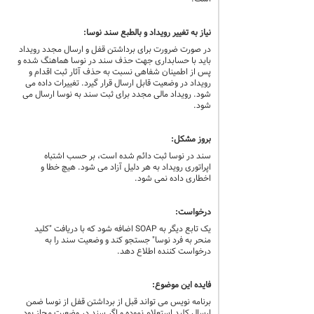
نیاز به تغییر رویداد و بالطبع سند نوسا:
در صورت ضرورت برای برداشتن قفل و ارسال مجدد رویداد
باید با حسابداری جهت حذف سند در نوسا هماهنگ شده و
پس از اطمینان شفاهی نسبت به حذف آثار ثبت اقدام و
رویداد در وضعیت قابل ارسال قرار گیرد. تغییرات داده می
شود. رویداد مالی مجدد برای ثبت سند به نوسا ارسال می
شود.
بروز مشکل:
سند در نوسا ثبت دائم شده است، بر حسب اشتباه
اپراتوری رویداد به هر دلیل آزاد می شود. هیچ خطا و
اخطاری داده نمی شود.
درخواست:
یک تابع دیگر به SOAP اضافه شود که با دریافت "کلید
منحر به فرد نوسا" جستجو کند و وضعیت سند را به
درخواست کننده اطلاع دهد.
فایده این موضوع:
برنامه نویس می تواند قبل از برداشتن قفل از نوسا ضمن
ارسال کلید استعلام نموده و اگر سند در وضعیت مجاز بود