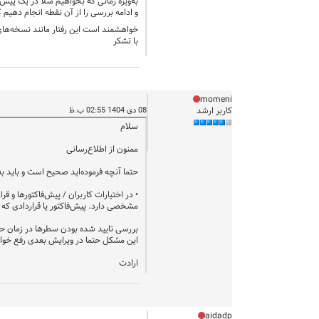
و ادامه بررسی را از آن نقطه انجام دهیم
خواهشمند است این رفتار مانند نسخه‌های
با تشکر
momeni
کاربر ارشد
08 دی 1404 02:55 ب.ظ
سلام
ممنون از اطلاع‌رسانی
حتما آنچه فرموده‌اید صحیح است و باید به صورتی که پیش از ویرایش 1402 بود بازگردد. اشکال تحت تا
• در اختیارات کاربران / پیش‌فاکتورها و ق
مشخصی دارد. پیش‌فاکتور یا قراردادی که ه
بررسی تایید شده بودن سطرها در زمان حذ
این مشکل حتما در ویرایش بعدی رفع خو
ارادت
aidadp