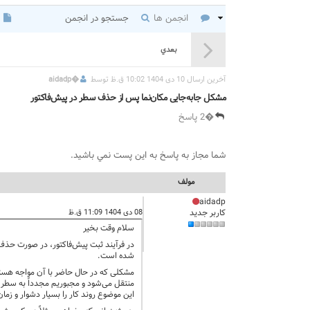
انجمن ها
جستجو در انجمن
بعدي
آخرين ارسال 10 دی 1404 10:02 ق.ظ توسط
�
aidadp
مشکل جابه‌جایی مکان‌نما پس از حذف سطر در پیش‌فاکتور
�2 پاسخ
شما مجاز به پاسخ به اين پست نمي باشيد.
مولف
aidadp
کاربر جدید
08 دی 1404 11:09 ق.ظ
سلام وقت بخیر
در فرآیند ثبت پیش‌فاکتور، در صورت حذف یک
شده است.
منتقل می‌شود و مجبوریم مجدداً به سطر پ
این موضوع روند کار را بسیار دشوار و زمان‌