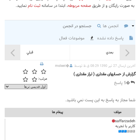
به صورت رایگان و از طریق
صفحه مربوطه
، ابتدا در سامانه
ثبت نام
نمایید.
انجمن ها
جستجو در انجمن
پاسخ داده نشده
موضوعات فعال
بعدي
قبلي
آخرين ارسال 27 تیر 1390 08:29 ق.ظ توسط
�
molaei
گزارش از حسابهای مقداری ( تراز مقداری )
مرتب:
�5 پاسخ
شما مجاز به پاسخ به اين پست نمي باشيد.
مولف
پيغام ها
saffarzadeh
کاربر با تجربه