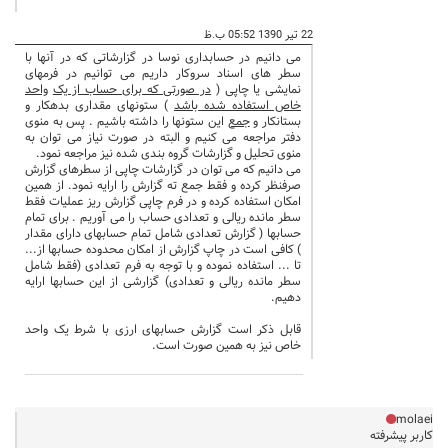
22 تیر 1390 05:52 ب.ظ
می دانیم در حسابداری نوسا در گزارشاتی که در آنها با
سطر های اسناد سروکار داریم می توانیم در فرمهای
نمایشی یا چاپی (
در صورتی که برای حساب از یک
واحد
خاص استفاده شده باشد
) ستونهای مقداری بدهکار و
بستانکار و
جمع
این ستونها را داشته باشیم . پس به منوی
دفتر مراجعه می کنیم و البته در صورت نیاز می توان به
منوی تحلیل و گزارشات گروه بندی شده نیز مراجعه نمود.
می دانیم که می توان در گزارشات چاپی از سطرهای گزارش
صرفنظر کرده و فقط جمع ته گزارش را ارایه نمود. از همین
امکان استفاده کرده و در فرم چاپی گزارش ریز عملیات فقط
سطر مانده ریالی و تعدادی حساب را می آوریم . برای تمام
حسابها ( گزارش تعدادی شامل تمام حسابهای دارای مقدار
) کافی است در چاپ گزارش از امکان محدوده حسابها از...
تا ... استفاده نموده و با توجه به فرم تعدادی (فقط شامل
سطر مانده ریالی و تعدادی) گزارشی از این حسابها ارایه
دهیم.
قابل ذکر است گزارش حسابهای ارزی با شرط یک واحد
خاص نیز به همین صورت است.
molaei
کاربر پیشرفته