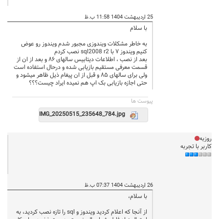
25 اردیبهشت 1404 11:58 ب.ظ
با سلام
به خاطر مشکلات ویندوزی مجبور شدم ویندوز رو عوض
کنیم ویندوز ۷ با sql2008 r2 نصب کردم
بعد از نصب ، اطلاعات دیتابیس سالهای ۸۶ و بعد از ان از
قسمت معرفی مستقیم بازیابی شده و درحال استفاده است
ولی برای سالهای ۸۵ و قبل از ان پیغام ذیل ظاهر میشود و
حتی اجازه بازیابی بک اپ هم نمیده ایراد چیست؟؟؟
پيوست ها
IMG_20250515_235648_784.jpg
روزبه
کاربر با تجربه
26 اردیبهشت 1404 07:37 ب.ظ
با سلام،
از آنجا که اعلام کردید ویندوز و sql را تازه نصب کردید، به