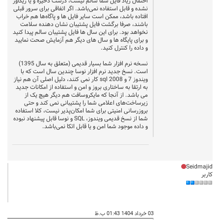
احتمال زیاد فایل شما سالم نیست، درست ذخیره و یا ریکاور
نشده و قابل استفاده نمی‌باشد. اگر اتفاقی برای سرور قبلی
افتاده باشد، ممکن است سایر فایل ها و پاگاه‌ها هم خراب
باشند، صرفا برگشت فایل پشتیبان نشان دهنده سلامت
نخواهد بود. برای این سال ها فایل پشتیبان سالم پیدا کنید
و برای پایگاه ها و سال های دیگر هم آزمایش صحت نمایید
و داده را کنترل کنید.
نسخه نرم افزار شما بسیار قدیمی (متعلق به سال 1395)
است. نسخ جدید نرم افزار نوسا چندین سال است که با
ویندوز 7 و sql 2008 کار نمی کنند، دلیل اصلی آن هم نیاز
به ارتقا به ساختاری بروز و امن و استفاده از امکانات جدید
می باشد. از آنجا که مایکروسافت هم دیگر هیچ یک از
زیرساخت‌های اعلامی شما را پشتیبانی نمی کند و حتی
بروزرسانی امنیتی برای شما امکان‌پذیر نیست، کلا استفاده
شما از نسخ قدیمی ویندوز، SQL و نوسا قابل پیشنهاد نبوده
و داده موجود شما امن و یا قابل اتکا نمی‌باشد.
Seidmajid
کاربر
03 خرداد 1404 01:43 ب.ظ