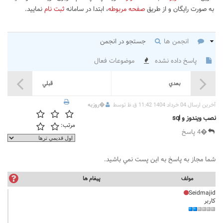
به صورت رایگان و از طریق
صفحه مربوطه
، ابتدا در سامانه
ثبت نام
نمایید.
انجمن ها
جستجو در انجمن
پاسخ داده نشده
موضوعات فعال
بعدي
قبلي
آخرين ارسال 04 خرداد 1404 11:42 ق.ظ توسط
�
روزبه
نصب ویندوز و sql
مرتب:
�4 پاسخ
شما مجاز به پاسخ به اين پست نمي باشيد.
مولف
پيغام ها
Seidmajid
کاربر