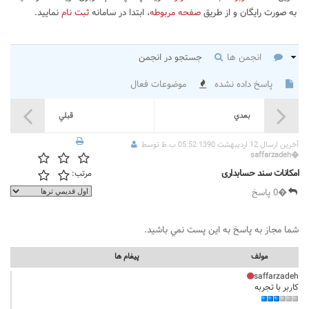
به صورت رایگان و از طریق
صفحه مربوطه
، ابتدا در سامانه
ثبت نام
نمایید.
انجمن ها
جستجو در انجمن
پاسخ داده نشده
موضوعات فعال
بعدي
قبلي
آخرين ارسال 12 اردیبهشت 1390 05:52 ب.ظ توسط
saffarzadeh
�
امکانات سند حسابداری
مرتب:
�0 پاسخ
شما مجاز به پاسخ به اين پست نمي باشيد.
مولف
پيغام ها
saffarzadeh
کاربر با تجربه