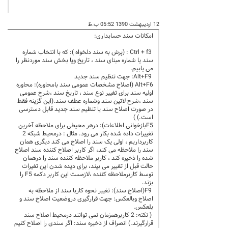
12 اردیبهشت 1390 05:52 ب.ظ
امکانات سند حسابداری:
Ctrl + f3 : (پرش به سند دلخواه ): که با انتخاب شماره
سند یا شماره مبنای سند ، تاریخ ویا بخش سند موردنظر را
می یابیم.
Alt+F9: جهت تنظیم سند جدید
Alt+F6 (اصلاح مشخصات عمومی سند بامحاوره): محاوره
اولیه سند برای تغییر نوع سند ، تاریخ سند ،شرح عمومی
سند ،شرح لاتین سند وشماره عطف سند.(این گزینه فقط
در صورت اصلاح سند یا تنظیم سند جدید قابل دسترسی
است.) )
F5بازخوانی اطلاعات): درهر محیطی برای ملاحظه آخرین
تغییرات داده شده بکار می رود. مثال : درمحیط شبکه 2
کاربرداریم ، اولی یک سند را اصلاح می کند دیگری همان
سند را ملاحظه می کند، اگر کاربر اصلاح کننده سند اصلاح
شده را ذخیره کند ، کاربر ملاحظه کننده سند را درهمان
حالت قبل از تغییر می بیند، برای دیده شدن این تغیرات
توسط کاربرملاحظه کننده ،لازمست این کاربر دکمه F5 را
بزند.
F9(اصلاح سند): تغییر نحوه کاربا سند از ملاحظه به
اصلاح وبالعکس: جهت قرارگیری دروضعیت اصلاح سند و
بلعکس.
( نکته: 2 کاربرهمزمان نمی توانند درمحیط اصلاح سند
قرارگیرند.) انصراف از ذخیره سند: اگر سندی را اصلاح کنیم