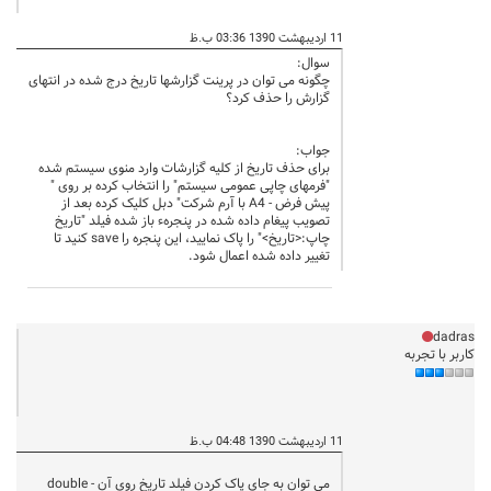
11 اردیبهشت 1390 03:36 ب.ظ
سوال:
چگونه می توان در پرینت گزارشها تاریخ درج شده در انتهای
گزارش را حذف کرد؟
جواب:
برای حذف تاریخ از کلیه گزارشات وارد منوی سیستم شده
"فرمهای چاپی عمومی سیستم" را انتخاب کرده بر روی "
پیش فرض - A4 با آرم شرکت" دبل کلیک کرده بعد از
تصویب پیغام داده شده در پنجرهء باز شده فیلد "تاریخ
چاپ:<تاریخ>" را پاک نمایید، این پنجره را save کنید تا
تغییر داده شده اعمال شود.
dadras
کاربر با تجربه
11 اردیبهشت 1390 04:48 ب.ظ
می توان به جای پاک کردن فیلد تاریخ روی آن double -