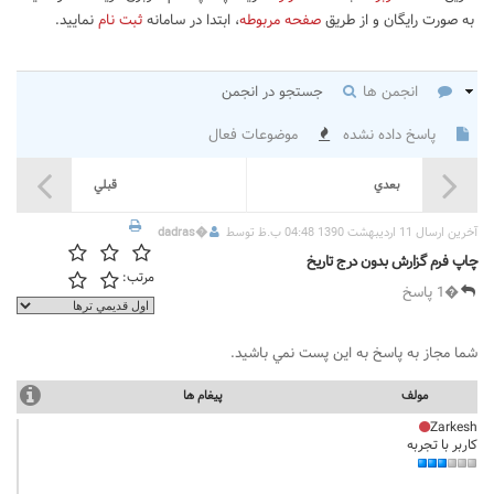
به صورت رایگان و از طریق
صفحه مربوطه
، ابتدا در سامانه
ثبت نام
نمایید.
انجمن ها
جستجو در انجمن
پاسخ داده نشده
موضوعات فعال
بعدي
قبلي
آخرين ارسال 11 اردیبهشت 1390 04:48 ب.ظ توسط
�
dadras
چاپ فرم گزارش بدون درج تاریخ
مرتب:
�1 پاسخ
شما مجاز به پاسخ به اين پست نمي باشيد.
مولف
پيغام ها
Zarkesh
کاربر با تجربه