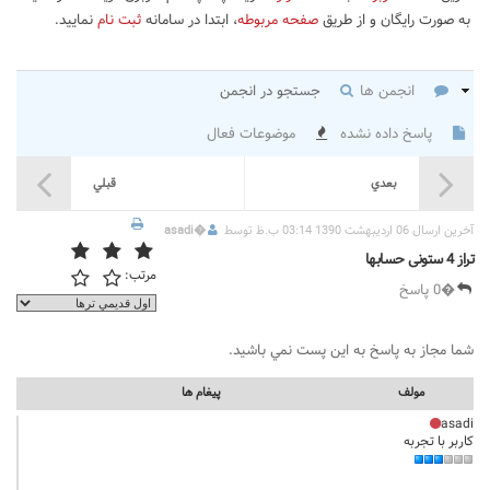
به صورت رایگان و از طریق
صفحه مربوطه
، ابتدا در سامانه
ثبت نام
نمایید.
انجمن ها
جستجو در انجمن
پاسخ داده نشده
موضوعات فعال
بعدي
قبلي
آخرين ارسال 06 اردیبهشت 1390 03:14 ب.ظ توسط
�
asadi
تراز 4 ستونی حسابها
مرتب:
�0 پاسخ
شما مجاز به پاسخ به اين پست نمي باشيد.
مولف
پيغام ها
asadi
کاربر با تجربه