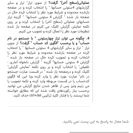
عملیاتی(سطح آخر)" گرفت؟
از منوی تراز" تراز و سایر
گزارشهای 4ستونی حسابها " را انتخاب کرده و در صفحه
بازشده محدوده و شرایط مورد نظر را انتخاب کرده حال در
صفحه باز شده " گزارش 4 ستونی حسابها" " گزینه تراز
حسابهای عملیاتی (سطح آخر) را انتخاب کرده و بر روی
تکمه نمایش گزارش کلیک می کنیم در صفحه باز شده
تنظیمات مورد نظر را اعمال کرده و تصویب می کنیم.
4. چگونه می توان تراز چهارستونی " با جستجو در نام
حساب" و یا برحسب "الگوی کد حساب " گرفت؟
از منوی
تراز " تراز و سایر گزارشهای 4 ستونی حسابها " را انتخاب
کرده در صفحه بازشده محدوده و شرایط مورد نظر را
انتخاب کرده و تصویب کرده حال در صفحه باز شده "
گزارش 4 ستونی حسابها" گزینه " گزارش دلخواه آماری -
تلفیقی" را انتخاب کرده و بر روی تکمه "نمایش گزارش"
کلیک کرده و درصفحه باز شده " در قسمت عبارت جستجو
در نام" عبارت مورد نظر را وارد کرده ویا این که الگوی
کدحساب را در قسمت مربوطه وارد کرده و تکمه تصویب را
می زنیم ونیز پس از ظاهر شدن نتایج گزارش می توانید
برحسب نیاز رکوردهای یافت شده ای که مطابق خواسته
شما نیستند را با فشار کلید ترکیبی ctrl+del حذف کنید.
شما مجاز به پاسخ به اين پست نمي باشيد.