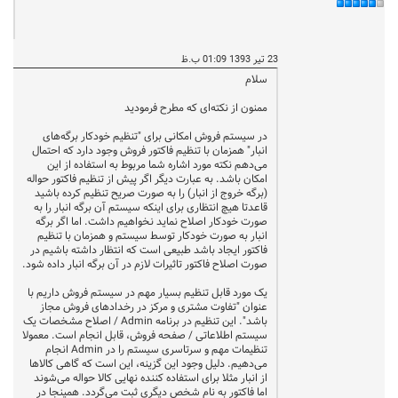
23 تیر 1393 01:09 ب.ظ
سلام
ممنون از نکته‌ای که مطرح فرمودید
در سیستم فروش امکانی برای "تنظیم خودکار برگه‌های
انبار" همزمان با تنظیم فاکتور فروش وجود دارد که احتمال
می‌دهم نکته مورد اشاره شما مربوط به استفاده از این
امکان باشد. به عبارت دیگر اگر پیش از تنظیم فاکتور حواله
(برگه خروج از انبار) را به صورت صریح تنظیم کرده باشید
قاعدتا هیچ انتظاری برای اینکه سیستم آن برگه انبار را به
صورت خودکار اصلاح نماید نخواهیم داشت. اما اگر برگه
انبار به صورت خودکار توسط سیستم و همزمان با تنظیم
فاکتور ایجاد باشد طبیعی است که انتظار داشته باشیم در
صورت اصلاح فاکتور تاثیرات لازم در آن برگه انبار داده شود.
یک مورد قابل تنظیم بسیار مهم در سیستم فروش داریم با
عنوان "تفاوت مشتری و مرکز در رخدادهای فروش مجاز
باشد". این تنظیم در برنامه Admin / اصلاح مشخصات یک
سیستم اطلاعاتی / صفحه فروش، قابل انجام است. معمولا
تنظیمات مهم و سرتاسری سیستم را در Admin انجام
می‌دهیم. دلیل وجود این گزینه، این است که گاهی کالاها
از انبار مثلا برای استفاده کننده نهایی کالا حواله می‌شوند
اما فاکتور به نام شخص دیگری ثبت می‌گردد. همینجا در