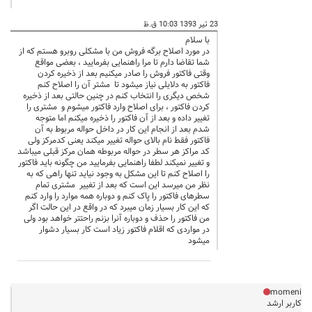
23 تیر 1393 10:03 ق.ظ
با سلام
در مورد اصلاح برگه فروش من با مشکلی روبرو هستم که از
شما تقاضا دارم تا مرا راهنمایی بفرمایید ، بعضی مواقع
وقتی فاکتور فروش را صادر میکنیم بعد از ذخیره کردن
فاکتور به دلایلی نیاز میشود تا مشتر آن را اصلاح کنم
شخص دیگری را انتخاب کنم در چنین حالتی بعد از ذخیره
کردن فاکتور ، برای اصلاح وارد فاکتور میشوم و مشتری را
تغییر داده و بعد از آن فاکتور را ذخیره میکنم اما متوجه
شدم بعد از انجام این کار در داخل حواله مربوط به آن
فاکتور فقط نام بالای حواله تغییر میکند یعنی کدمرکز ولی
کد مراکز هر سطر در حواله مربوطه همان مرکز قبلی میباشد
و تغییر نمیکند لطفا راهنمایی بفرمایید من چگونه باید فاکتور
را اصلاح کنم تا این مشکل به وجود نیاید تنها راهی که به
نظر من میرسد این است که بعد از تغییر مشتری تمام
سطرهای فاکتور را پاک کنم و دوباره همه موارد را وارد کنم
که این کار بسیار زمان میبرد که در واقع در این حالت اگر
من فاکتور را حذف و دوباره آنرا بزنم راحتتر خواهد بود ولی
در مواردی که اقلام فاکتور زیاد است کار بسیار دشوار
میشود
momeni
کاربر ارشد