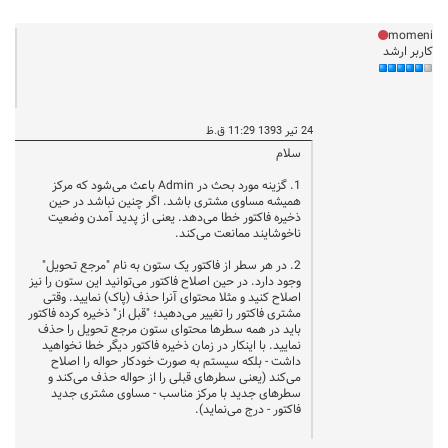
momeni
کاربر ارشد
24 تیر 1393 11:29 ق.ظ
سلام
1. گزینه مورد بحث در Admin باعث می‌شود که مرکز
همیشه مساوی مشتری باشد. اگر چنین نباشد در حین
ذخیره فاکتور خطا می‌دهد. یعنی از پدید آمدن وضعیت
ناخوشایند ممانعت می‌کند.
2. در هر سطر از فاکتور یک ستون به نام "مرجع تحویل"
وجود دارد. در حین اصلاح فاکتور می‌توانید این ستون را نیز
اصلاح کنید و مثلا محتوای آنرا حذف (پاک) نمایید. وقتی
مشتری فاکتور را تغییر می‌دهید؛ "قبل از" ذخیره کرده فاکتور
باید در همه سطرها محتوای ستون مرجع تحویل را حذف
نمایید. با اینکار در زمان ذخیره فاکتور دیگر خطا نخواهید
داشت - بلکه سیستم به صورت خودکار حواله را اصلاح
می‌کند (یعنی سطرهای قبلی را از حواله حذف می‌کند و
سطرهای جدید با مرکز مناسب - مساوی مشتری جدید
فاکتور - درج می‌نماید).