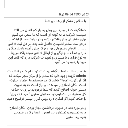
24 تیر 1393 09:54 ق.ظ
با سلام و تشکر از راهنمای شما
همانگونه که فرمودید این روال بسیار کم اتقاق می افتد
سیستم شرکت ما به گونه ای است که ما سعی می کنیم
برای مشتریان پیش فاکتور بزنیم و در نهایت بعد از اینکه از
درخواست مشتر اطمینان حاصل شد بعد مراحل ثبت فاکتور
. .... را انجام دهیم ولی مواردی که پیش آمده دلایل دیگری
دارد و هدف ما جلوگیری از ابطال فاکتور نبوده بلکه مربوط
به نوع قرارداد با مشتری و تعهدات شرکت دارد که گاها این
مورد را به وجود می آورد
بنده از مطالب شما اینگونه برداشت کرد ه ام که در تنظیمات
admin گزینه وجود دارد که مشتر را از مرکز مجزا میکند که
اگر آن گزینه "مجاز" باشد که در سیستم ما احتمالا اینگونه
است امکان اصلاح را میدهد ، و نیاز است که به صورت
دستی حواله اصلاح گردد که شما فرمودید نیازی به حذف
کل سطرها نیست فرمودید محتوای ستون " مرجع تحویل"
را حذف کنیم اگر امکان دارد روش کار را بیشتر توضیح دهید
و در مورد بعد در صورت برداشتن مجاز بودن امکان اصلاح
داده نمیشود و نمیتوان این تغییر را اعمال کرد راهنمایی
بفرمایید ممنون