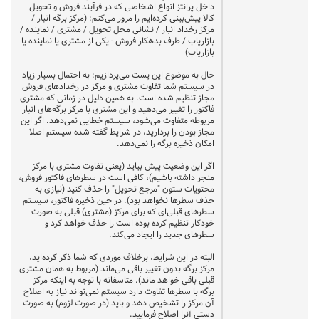
داخل پرانتز انواع اشخاصی که در فرآیند فروش و تحویل
کالا پیش‌بینی کرده‌ایم را مرور می‌کنم: (مرکز برگه انبار /
مرکز رخداد انبار / نشانی محل تحویل / مشتری / نماینده /
بازاریاب / طرف بدهکار فروش - یکی از مشتری یا نماینده یا
بازاریاب)
حال به موضوع این پست می‌پردازیم: به احتمال بسیار زیاد
در سیستم شما تفاوت مشتری و مرکز در رخدادهای فروش
مجاز تنظیم شده است. به همین دلیل در زمانی که مشتری
فاکتور را تغییر می‌دهید و این مشتری با مرکز برگه‌های انبار
مربوطه متفاوت می‌شود، سیستم خطایی نمی‌دهد. اگر این
مجاز بودن را بردارید، در شرایط گفته شده سیستم اصلا
امکان ذخیره برگه را نمی‌دهد.
اگر این وضعیت پیش بیاید (یعنی تفاوت مشتری با مرکز
منجر داشته باشیم)، کافی است در سطرهای فاکتور فروش،
محتویات ستون "مرجع تحویل" را حذف کنید (نیازی به
حذف سطرها نخواهد بود). در حین ذخیره فاکتور، سیستم
سطرهای قبلی‌ای که برای مرکز (مشتری) قبلی به صورت
خودکار تنظیم کرده بوده است را حذف خواهد کرد و
سطرهای جدید را ایجاد می‌کند.
البته در این شرایط، برخلاف موردی که شما ذکر کرده‌اید،
مرکز برگه بدون تغییر باقی می‌ماند (مربوط به همان مشتری
قبلی باقی خواهد ماند). متاسفانه با توجه به اینکه مرکز
برگه با سطرها تفاوت دارد سیستم نمی‌تواند نیاز به اصلاح
آن مرکز را تشخیص دهد و باید (در صورت لزوم) به صورت
دستی آنرا اصلاح فرمایید.