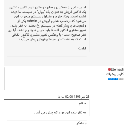
اما پرسشی از همکاران و سایر دوستان دارم: تغییر مشتری
یک فاکتور فروش به عنوان یک "روال" در سیستم ما دیده
نشده است. رفتار جاری و متداول سیستم منجر به این
می‌شود که برحسب تنظیم فروش در Admin یکی از
وضعیت‌های پیش‌گفته در سیستم رخ دهند. به نظر بنده،
تغییر مشتری فاکتور قاعدتا باید خیلی ندرتا رخ دهد. آیا این
نظر صحیح است - یا برعکس تغییر مشتری فاکتور اتفاقی
است که به دفعات در سیستم فروش پیش می‌آید؟
ارادت
Etemadi
کاربر پیشرفته
23 تیر 1393 02:00 ب.ظ
سلام
به نظر بنده این مورد کم پیش می آید .
با تشکر