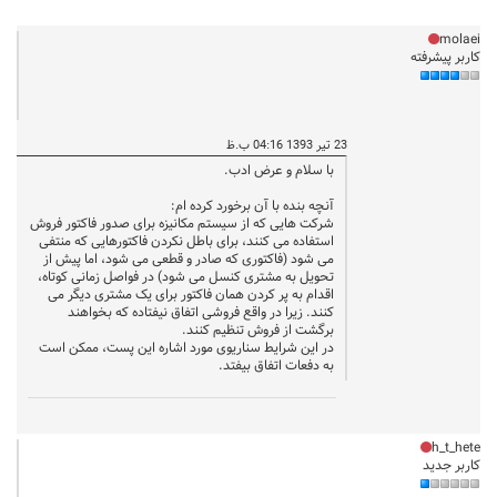
molaei
کاربر پیشرفته
23 تیر 1393 04:16 ب.ظ
با سلام و عرض ادب.
آنچه بنده با آن برخورد کرده ام:
شرکت هایی که از سیستم مکانیزه برای صدور فاکتور فروش
استفاده می کنند، برای باطل نکردن فاکتورهایی که منتفی
می شود (فاکتوری که صادر و قطعی می شود، اما پیش از
تحویل به مشتری کنسل می شود) در فواصل زمانی کوتاه،
اقدام به پر کردن همان فاکتور برای یک مشتری دیگر می
کنند. زیرا در واقع فروشی اتفاق نیفتاده که بخواهند
برگشت از فروش تنظیم کنند.
در این شرایط سناریوی مورد اشاره این پست، ممکن است
به دفعات اتفاق بیفتد.
h_t_hete
کاربر جدید